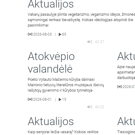
Aktualijos
Vakarų pasaulyje plinta vegetarizmo, veganizmo idėjos, žmonė
sąmoningai renkasi bevaikystę. Kokias ideologijas atspindi šie
pasirinkimai
2026-08-03
65
|
42:37
Atokvėpio
Akt
valandėlė
Apie nauja
apsimetant 
darbuotoja
Poeto Vytauto Mačernio kūryba dalinasi
komunikaci
Maironio lietuvių literatūros muziejaus išeivių
2026-0
rašytojų gyvenimo ir kūrybos tyrinėtoja
2026-08-01
15
|
40:02
Aktualijos
Akt
Kaip senjorai leižia vasarą? Kokios veiklos
Tiesiogini