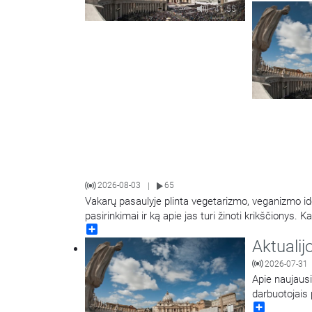
motinai, taip 
41:55
2026-08-03
65
|
Vakarų pasaulyje plinta vegetarizmo, veganizmo id
pasirinkimai ir ką apie jas turi žinoti krikščionys.
Share
Peškaitis OFM.
Aktualij
2026-07-31
Apie naujausi
darbuotojais 
Share
Giedrė Raišie