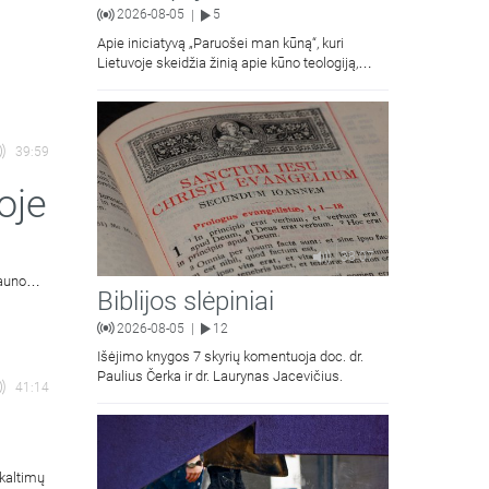
2026-08-05
5
|
Apie iniciatyvą „Paruošei man kūną“, kuri
Lietuvoje skeidžia žinią apie kūno teologiją,
kalba Vilniaus Dievo Gailestingumo šventovės
jaunimas.
39:59
oje
38:07
auno
Biblijos slėpiniai
2026-08-05
12
|
Išėjimo knygos 7 skyrių komentuoja doc. dr.
Paulius Čerka ir dr. Laurynas Jacevičius.
41:14
ikaltimų