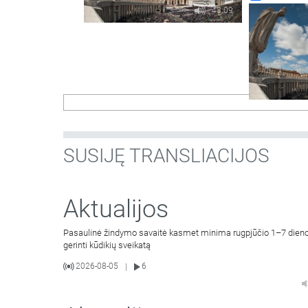
Rokas Jonika
43:09
Živilė Kielien
SUSIJĘ TRANSLIACIJOS
Aktualijos
Pasaulinė žindymo savaitė kasmet minima rugpjūčio 1–7 dienom
gerinti kūdikių sveikatą
2026-08-05
6
|