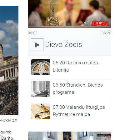
ETERYJE
06:03
06:20
Dievo Žodis
06:20 Rožinio malda.
Litanija
06:50 Šiandien. Dienos
programa
07:00 Valandų liturgijos
Rytmetinė malda
-NC-SA 2.0
tingumo
 Carito