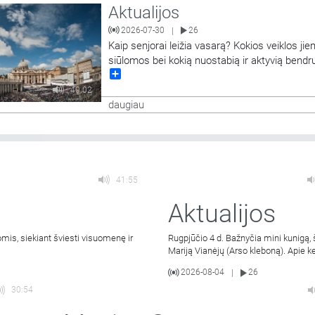
Aktualijos
s, Pinigų plovimo kompetencijų centro Sukčiavimo prevencijos koordi
ė. Laidą veda Vilniaus
…
2026-07-30
26
|
Kaip senjorai leižia vasarą? Kokios veiklos ji
siūlomos bei kokią nuostabią ir aktyvią ben
Share
galima rasti vyresniųjų tarpe? Apie tai dalinsi
Medardo Čoboto Trečiojo amžiaus universite
40:02
rektorė Zita Žebrauskienė. Laidą veda Jurgita
daugiau
Pocevičienė.
41:55
Aktualijos
is, siekiant šviesti visuomenę ir
Rugpjūčio 4 d. Bažnyčia mini kunigą, 
Mariją Vianėjų (Arso kleboną). Apie ke
2026-08-04
26
|
30:54