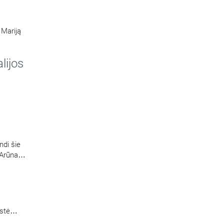
 Mariją
lijos
ičienė.
ndi šie
s Arūnas
istė
jas