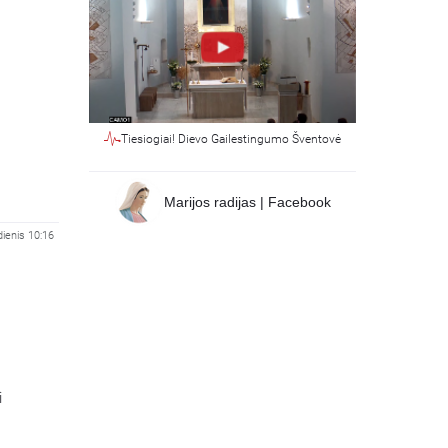
Tiesiogiai! Dievo Gailestingumo Šventovė
Marijos radijas | Facebook
dienis 10:16
i
kiui ir