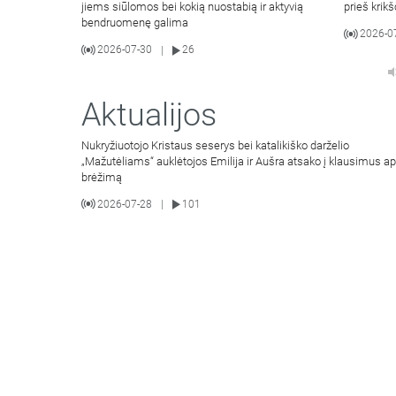
jiems siūlomos bei kokią nuostabią ir aktyvią
prieš krik
bendruomenę galima
2026-0
2026-07-30
26
|
Aktualijos
Nukryžiuotojo Kristaus seserys bei katalikiško darželio
„Mažutėliams“ auklėtojos Emilija ir Aušra atsako į klausimus ap
brėžimą
2026-07-28
101
|