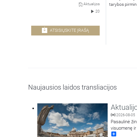
tarybos pirmin
Aktualijos
20
ATSISIŲSKITE ĮRAŠĄ
Naujausios laidos transliacijos
Aktualij
2026-08-05
Pasaulinė ži
visuomenę ir 
Share
mokyklos „Gan