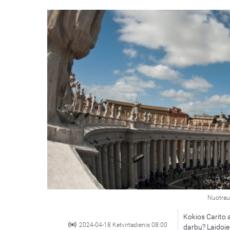
Nuotrau
Kokios Carito a
2024-04-18 Ketvirtadienis 08:00
darbų? Laidoje