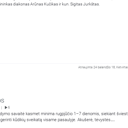
ininkas diakonas Arūnas Kučikas ir kun. Sigitas Jurkštas.
Atnaujinta 24 balandžio 18, Ketvirta
os
6
|
ndymo savaitė kasmet minima rugpjūčio 1–7 dienomis, siekiant šviest
gerinti kūdikių sveikatą visame pasaulyje. Akušerė, tėvystės
dro lizdas“ įkūrėja Ieva Girdvainienė pasakoja apie žindymo naudą kūdi