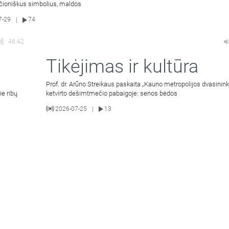
ščioniškus simbolius, maldos
7-29
74
|
46:42
Tikėjimas ir kultūra
Prof. dr. Arūno Streikaus paskaita „Kauno metropolijos dvasinink
ie ribų
ketvirto dešimtmečio pabaigoje: senos bėdos
2026-07-25
13
|