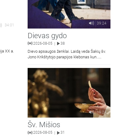
39:24
34:01
Dievas gydo
2026-08-05
38
|
ija XX a.
Dievo apsaugos ženklai. Laidą veda Šakių šv.
Jono Krikštytojo parapijos klebonas kun.
Antanas Matusevičius.
19:24
Šv. Mišios
2026-08-05
31
|