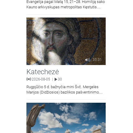
Evangelija pagal Matą 15, 21–28. Homiliją sako
Kauno arkivyskupas metropolitas Kęstutis
Kėvalas.Transliacija iš Šiluvos Švč. Mergelės
Marijos Gimimo bazilikos.
35:31
Katechezė
2026-08-05
30
|
Rugpjūčio 5 d. bažnyčia mini Švč. Mergelės
Marijos (Didžiosios) bazilikos pašventinimo
metines - liaudiškai vadinamą Marijos
Snieginės švente. Šiluvos Švč. Mergelės