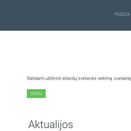
PRADŽIA
ŠIOJE SVETAINĖJE NAUDOJ
Siekdami užtikrinti sklandų svetainės veikimą, svetai
GERAI
Aktualijos