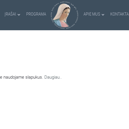
ĮRAŠAI
PROGRAMA
APIE MUS
KONTAKTA
AMI SLAPUKAI
nėje naudojame slapukus.
Daugiau..