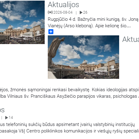
Aktualijos
pat dalijasi patarimais, kur kreiptis pagalbos, jei kyla
…
2026-08-04
26
|
Rugpjūčio 4 d. Bažnyčia mini kunigą, šv. Joną
Vianėjų (Arso kleboną). Apie kelionę šio
Share
šventojo pėdomis kalbasi tikybos mokytoja
Aktua
Jolanta Stupelytė ir žurnalistė Laisvė Radzev
36:03
30:54
ėjos, žmonės sąmoningai renkasi bevaikystę. Kokias ideologijas atspi
 Kalba Vilniaus šv. Pranciškaus Asyžiečio parapijos vikaras, psichologa
os
14
|
us telefoninių sukčių būdus apsimetant įvairių valstybinių institucijų
pasakoja VšĮ Centro poliklinikos komunikacijos ir viešųjų ryšių special
nė, Nacionalinio kibernetinio saugumo centro direktoriaus pavaduoto