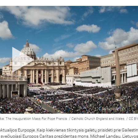
ka:
/
/
The Inauguration Mass For Pope Francis
Catholic Church England and Wales
CC BY
ktualijos Eurpopje. Kaip kiekvienas tikintysis galėtų prisidėti prie Gailes
 svečiuojasi Europos Caritas prezidentas mons. Michael Landau, Lietuvos