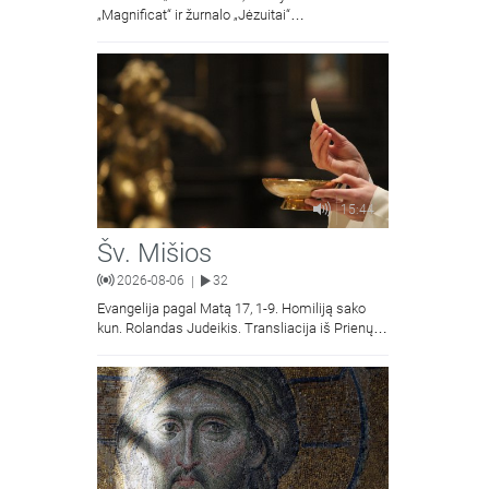
„Magnificat“ ir žurnalo „Jėzuitai“
naujųjų numerių apžvalgos.
15:44
Šv. Mišios
2026-08-06
32
|
Evangelija pagal Matą 17, 1-9. Homiliją sako
kun. Rolandas Judeikis. Transliacija iš Prienų
Kristaus Apsireiškimo bažnyčios.