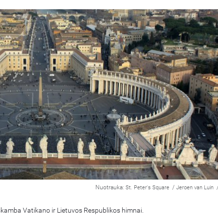
Nuotrauka:
/
St. Peter's Square
Jeroen van Luin
 skamba Vatikano ir Lietuvos Respublikos himnai.