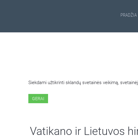
PRADŽIA
ŠIOJE SVETAINĖJE NAUDOJ
Siekdami užtikrinti sklandų svetainės veikimą, svetai
GERAI
Vatikano ir Lietuvos h