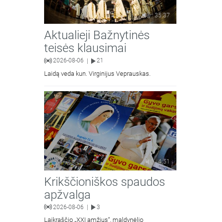
35:37
Aktualieji Bažnytinės
teisės klausimai
2026-08-06
21
|
Laidą veda kun. Virginijus Veprauskas.
4:51
Krikščioniškos spaudos
apžvalga
2026-08-06
3
|
Laikraščio „XXI amžius“, maldynėlio