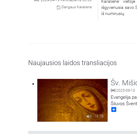
2024-04-19 Penktadienis 06:00
Karaliene" vietoj
išgyvenusia savo Sū
Dangaus Karaliene
iš numirusių.
Naujausios laidos transliacijos
Šv. Miši
2025-09-10
Evangelija pa
Šiluvos Švent
Share
16:58