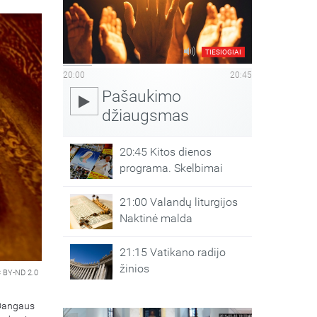
TIESIOGIAI
20:00
20:45
Pašaukimo
džiaugsmas
20:45 Kitos dienos
programa. Skelbimai
21:00 Valandų liturgijos
Naktinė malda
21:15 Vatikano radijo
žinios
 BY-ND 2.0
"Dangaus