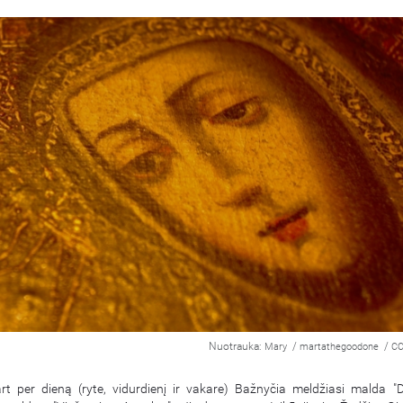
Nuotrauka:
/
/
Mary
martathegoodone
CC
kart per dieną (ryte, vidurdienį ir vakare) Bažnyčia meldžiasi malda 