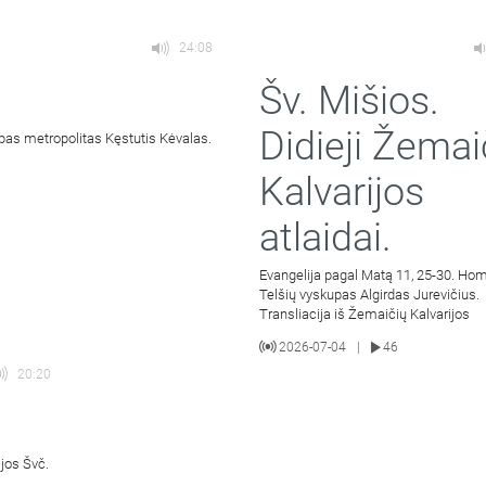
24:08
Šv. Mišios.
Didieji Žemai
pas metropolitas Kęstutis Kėvalas.
Kalvarijos
atlaidai.
Evangelija pagal Matą 11, 25-30. Hom
Telšių vyskupas Algirdas Jurevičius.
Transliacija iš Žemaičių Kalvarijos
2026-07-04
46
|
20:20
ijos Švč.