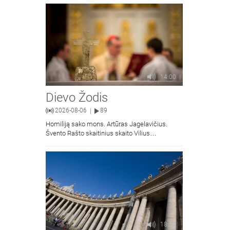
Jacevičius.
14:00
Dievo Žodis
2026-08-06
89
|
Homiliją sako mons. Artūras Jagelavičius.
Švento Rašto skaitinius skaito Vilius
Kaminskas.
18:58