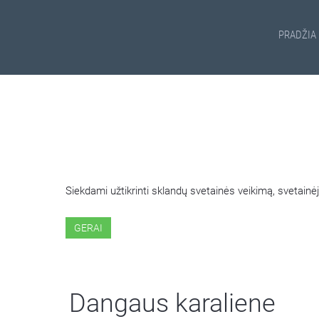
PRADŽIA
ŠIOJE SVETAINĖJE NAUDOJ
Siekdami užtikrinti sklandų svetainės veikimą, svetai
GERAI
Dangaus karaliene