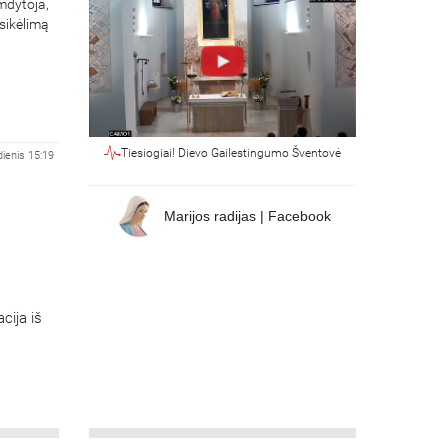
mdytoja,
sikėlimą
Tiesiogiai! Dievo Gailestingumo Šventovė
ienis 15:19
Marijos radijas | Facebook
cija iš