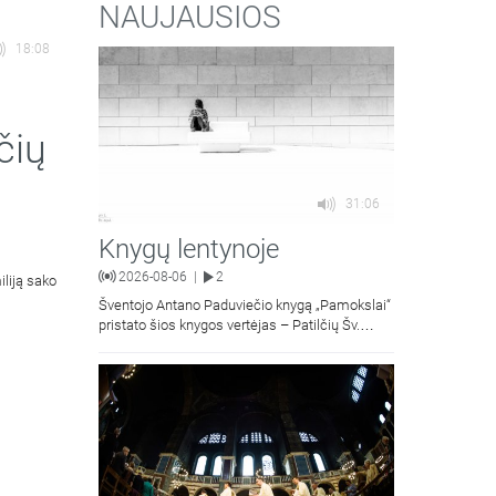
NAUJAUSIOS
18:08
čių
31:06
Knygų lentynoje
2026-08-06
2
|
iliją sako
Šventojo Antano Paduviečio knygą „Pamokslai“
pristato šios knygos vertėjas – Patilčių Šv.
Petro Išvadavimo parapijos klebonas, kun.
moralinės teologijos dr. Algirdas Petras