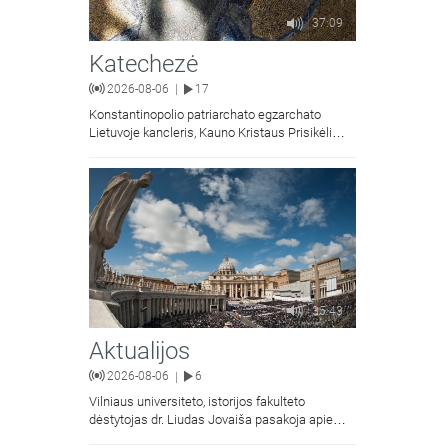
37:09
Katechezė
2026-08-06
17
|
Konstantinopolio patriarchato egzarchato
Lietuvoje kancleris, Kauno Kristaus Prisikėlimo
krikščionių ortodoksų parapijos klebonas
kunigas Vitalijus Mockus pasakoja apie
Kristaus Atsimainymo šventę.
35:43
Aktualijos
2026-08-06
6
|
Vilniaus universiteto, istorijos fakulteto
dėstytojas dr. Liudas Jovaiša pasakoja apie
vyskupą Motiejų Valančių. Kalbina Žygimantas