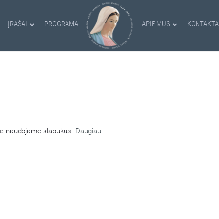
ĮRAŠAI
PROGRAMA
APIE MUS
KONTAKTA
AMI SLAPUKAI
nėje naudojame slapukus.
Daugiau..