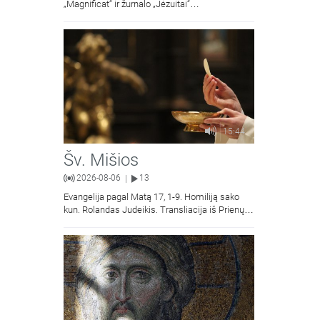
„Magnificat“ ir žurnalo „Jėzuitai“
naujųjų numerių apžvalgos.
15:44
Šv. Mišios
2026-08-06
13
|
Evangelija pagal Matą 17, 1-9. Homiliją sako
kun. Rolandas Judeikis. Transliacija iš Prienų
Kristaus Apsireiškimo bažnyčios.