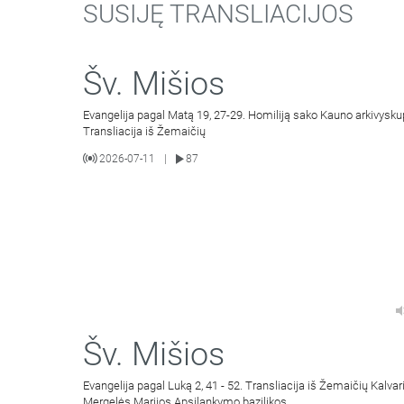
SUSIJĘ TRANSLIACIJOS
Šv. Mišios
Evangelija pagal Matą 19, 27-29. Homiliją sako Kauno arkivysku
Transliacija iš Žemaičių
2026-07-11
87
|
Šv. Mišios
Evangelija pagal Luką 2, 41 - 52. Transliacija iš Žemaičių Kalvar
Mergelės Marijos Apsilankymo bazilikos.