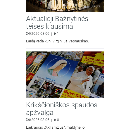
35:37
Aktualieji Bažnytinės
teisės klausimai
2026-08-06
1
|
Laidą veda kun. Virginijus Veprauskas.
4:51
Krikščioniškos spaudos
apžvalga
2026-08-06
0
|
Laikraščio „XXI amžius“, maldynėlio