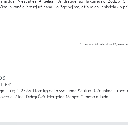
e maldos "Viešpaties Angelas". Ji drauge su Įsikūnijusio Žodžio Gi
naus kančią ir mirtį už pasaulio išgelbėjimą, džiaugiasi ir skelbia Jo pri
Atnaujinta 24 balandžio 12, Penktad
os
41
|
gal Luką 2, 27-35. Homiliją sako vyskupas Saulius Bužauskas. Translia
ovės aikštės. Didieji Švč. Mergelės Marijos Gimimo atlaidai.