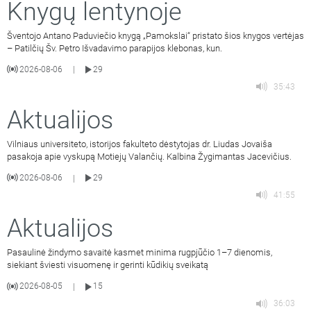
Knygų lentynoje
Šventojo Antano Paduviečio knygą „Pamokslai“ pristato šios knygos vertėjas
– Patilčių Šv. Petro Išvadavimo parapijos klebonas, kun.
2026-08-06
29
|
35:43
Aktualijos
Vilniaus universiteto, istorijos fakulteto dėstytojas dr. Liudas Jovaiša
pasakoja apie vyskupą Motiejų Valančių. Kalbina Žygimantas Jacevičius.
2026-08-06
29
|
41:55
Aktualijos
Pasaulinė žindymo savaitė kasmet minima rugpjūčio 1–7 dienomis,
siekiant šviesti visuomenę ir gerinti kūdikių sveikatą
2026-08-05
15
|
36:03