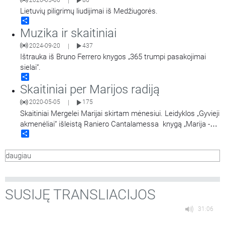
|
Lietuvių piligrimų liudijimai iš Medžiugorės.
Share
Muzika ir skaitiniai
2024-09-20
437
|
Ištrauka iš Bruno Ferrero knygos „365 trumpi pasakojimai
sielai“.
Share
Skaitiniai per Marijos radiją
2020-05-05
175
|
Skaitiniai Mergelei Marijai skirtam mėnesiui. Leidyklos „Gyvieji
akmenėliai“ išleistą Raniero Cantalamessa knygą „Marija -
Share
Bažnyčios veidrodis“ skaito kunigas Nerijus Pipiras.
daugiau
SUSIJĘ TRANSLIACIJOS
31:06