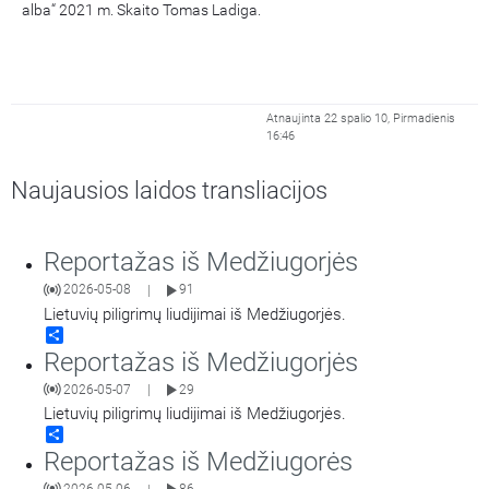
alba“ 2021 m. Skaito Tomas Ladiga.
Atnaujinta 22 spalio 10, Pirmadienis
16:46
Naujausios laidos transliacijos
Reportažas iš Medžiugorjės
2026-05-08
91
|
Lietuvių piligrimų liudijimai iš Medžiugorjės.
Share
Reportažas iš Medžiugorjės
2026-05-07
29
|
Lietuvių piligrimų liudijimai iš Medžiugorjės.
Share
Reportažas iš Medžiugorės
2026-05-06
86