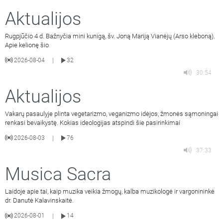
Aktualijos
Rugpjūčio 4 d. Bažnyčia mini kunigą, šv. Joną Mariją Vianėjų (Arso kleboną).
Apie kelionę šio
2026-08-04
32
|
30:54
Aktualijos
Vakarų pasaulyje plinta vegetarizmo, veganizmo idėjos, žmonės sąmoningai
renkasi bevaikystę. Kokias ideologijas atspindi šie pasirinkimai
2026-08-03
76
|
37:33
Musica Sacra
Laidoje apie tai, kaip muzika veikia žmogų, kalba muzikologė ir vargonininkė
dr. Danutė Kalavinskaitė.
2026-08-01
14
|