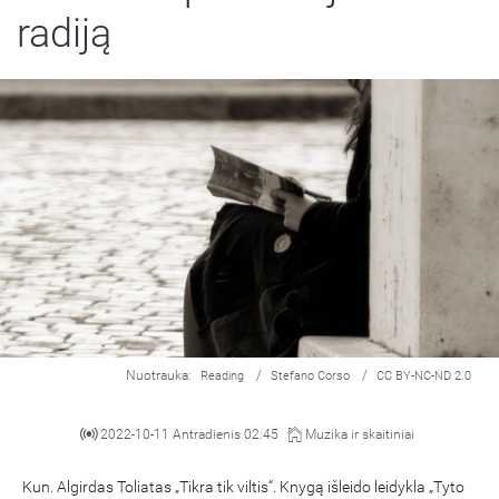
radiją
Nuotrauka:
/
/
Reading
Stefano Corso
CC BY-NC-ND 2.0
2022-10-11 Antradienis 02:45
Muzika ir skaitiniai
Kun. Algirdas Toliatas „Tikra tik viltis“. Knygą išleido leidykla „Tyto