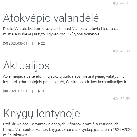
42:37
Atokvėpio valandėlė
Poeto Vytauto Mačernio kūryba dalinasi Maironio lietuvių literatūros
muziejaus išeivių rašytojų gyvenimo ir kūrybos tyrinėtoja
2026-08-01
22
|
43:09
Aktualijos
Apie naujausius telefoninių sukčių būdus apsimetant įvairių valstybinių
institucijų darbuotojais pasakoja VšĮ Centro poliklinikos komunikacijos ir
2026-07-31
16
|
39:59
Knygų lentynoje
Prof. dr. Vaidos Kamuntavičienės, dr. Ričardo Jaramičiaus ir doc. dr.
Rimos Valinčiūtės-Varnės knygos „Kauno arkivyskupijos istorija 1926–2026
m.“ sutiktuvės.