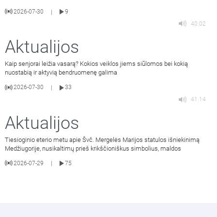
2026-07-30
9
|
40:02
Aktualijos
Kaip senjorai leižia vasarą? Kokios veiklos jiems siūlomos bei kokią
nuostabią ir aktyvią bendruomenę galima
2026-07-30
33
|
41:14
Aktualijos
Tiesioginio eterio metu apie Švč. Mergelės Marijos statulos išniekinimą
Medžiugorije, nusikaltimų prieš krikščioniškus simbolius, maldos
2026-07-29
75
|