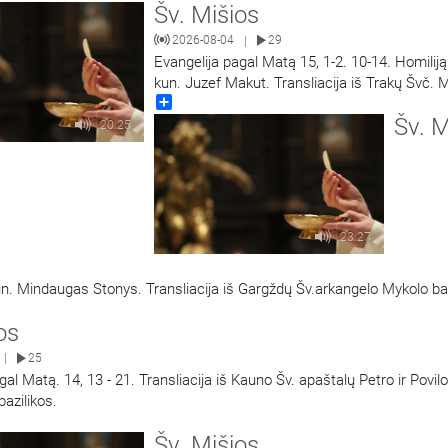
Šv. Mišios
2026-08-04
29
|
Evangelija pagal Matą 15, 1-2. 10-14. Homilij
kun. Juzef Makut. Transliacija iš Trakų Švč. 
Share
Marijos Apsilankymo bazilikos.
Šv. M
20:25
23:27
un. Mindaugas Stonys. Transliacija iš Gargždų Šv.arkangelo Mykolo b
os
25
|
gal Matą. 14, 13 - 21. Transliacija iš Kauno Šv. apaštalų Petro ir Povilo
bazilikos.
Šv. Mišios