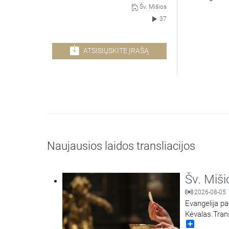
Šv. Mišios
37
ATSISIŲSKITE ĮRAŠĄ
Naujausios laidos transliacijos
Šv. Miši
2026-08-05
Evangelija p
Kėvalas.Trans
Share