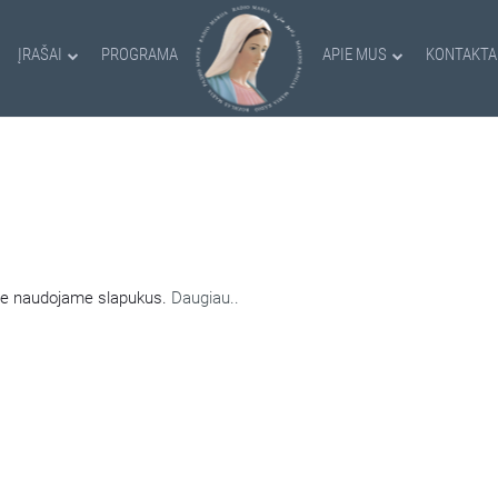
ĮRAŠAI
PROGRAMA
APIE MUS
KONTAKTA
AMI SLAPUKAI
nėje naudojame slapukus.
Daugiau..