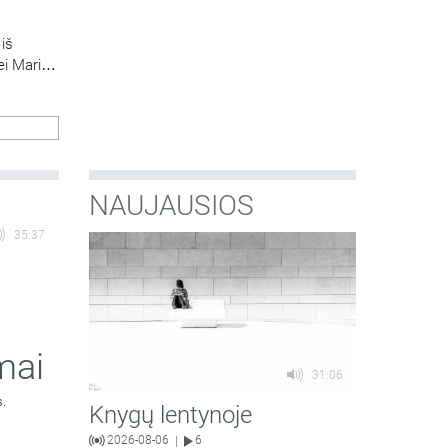
 iš
i Marijai
 Šv.
ių
ą sako
.
NAUJAUSIOS
35:37
mai
31:06
s.
Knygų lentynoje
2026-08-06
6
|