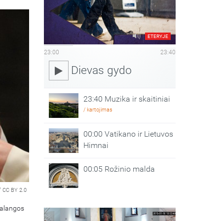
ETERYJE
23:00
23:40
Dievas gydo
23:40 Muzika ir skaitiniai
/ kartojimas
00:00 Vatikano ir Lietuvos
Himnai
00:05 Rožinio malda
/
CC BY 2.0
Palangos