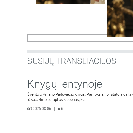
SUSIJĘ TRANSLIACIJOS
Knygų lentynoje
Šventojo Antano Paduviečio knygą „Pamokslai“ pristato šios knyg
Išvadavimo parapijos klebonas, kun.
2026-08-06
6
|