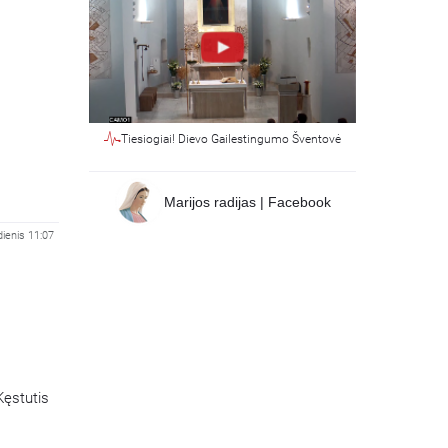
Tiesiogiai! Dievo Gailestingumo Šventovė
Marijos radijas | Facebook
ienis 11:07
Kęstutis