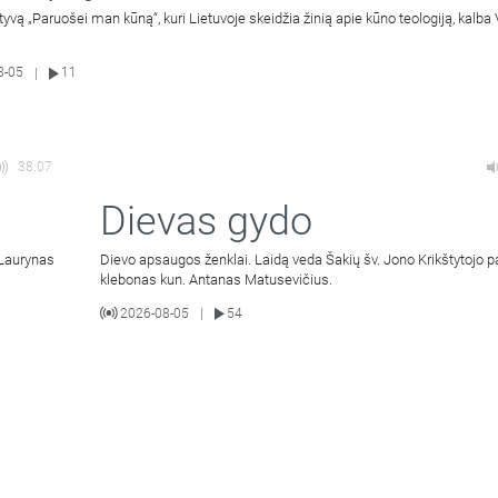
atyvą „Paruošei man kūną“, kuri Lietuvoje skeidžia žinią apie kūno teologiją, kalba 
8-05
11
|
38:07
Dievas gydo
 Laurynas
Dievo apsaugos ženklai. Laidą veda Šakių šv. Jono Krikštytojo p
klebonas kun. Antanas Matusevičius.
2026-08-05
54
|