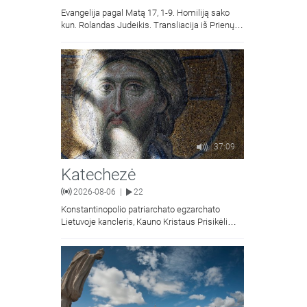
Evangelija pagal Matą 17, 1-9. Homiliją sako
kun. Rolandas Judeikis. Transliacija iš Prienų
Kristaus Apsireiškimo bažnyčios.
37:09
Katechezė
2026-08-06
22
|
Konstantinopolio patriarchato egzarchato
Lietuvoje kancleris, Kauno Kristaus Prisikėlimo
krikščionių ortodoksų parapijos klebonas
kunigas Vitalijus Mockus pasakoja apie
Kristaus Atsimainymo šventę.