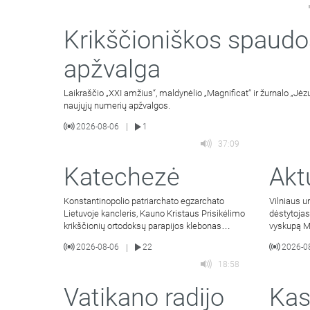
Krikščioniškos spaudo
apžvalga
Laikraščio „XXI amžius“, maldynėlio „Magnificat“ ir žurnalo „Jėzu
naujųjų numerių apžvalgos.
2026-08-06
1
|
37:09
Katechezė
Akt
Konstantinopolio patriarchato egzarchato
Vilniaus un
Lietuvoje kancleris, Kauno Kristaus Prisikėlimo
dėstytojas
krikščionių ortodoksų parapijos klebonas
vyskupą M
kunigas Vitalijus Mockus
Jacevičius
2026-08-06
22
2026-0
|
18:58
Vatikano radijo
Kas