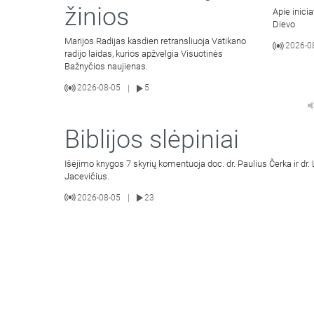
žinios
Apie inici
Dievo
Marijos Radijas kasdien retransliuoja Vatikano
2026-0
radijo laidas, kurios apžvelgia Visuotinės
Bažnyčios naujienas.
2026-08-05
5
|
Biblijos slėpiniai
Išėjimo knygos 7 skyrių komentuoja doc. dr. Paulius Čerka ir dr.
Jacevičius.
2026-08-05
23
|