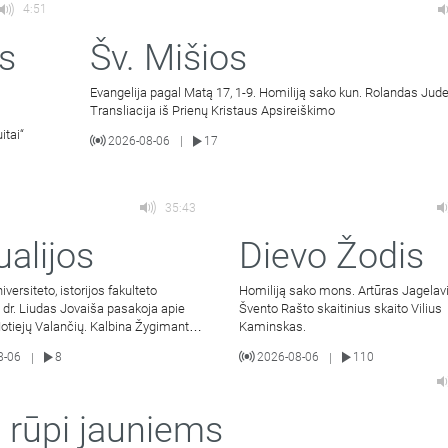
4:51
s
Šv. Mišios
Evangelija pagal Matą 17, 1-9. Homiliją sako kun. Rolandas Jude
Transliacija iš Prienų Kristaus Apsireiškimo
itai“
2026-08-06
17
|
35:43
ualijos
Dievo Žodis
iversiteto, istorijos fakulteto
Homiliją sako mons. Artūras Jagelavi
 dr. Liudas Jovaiša pasakoja apie
Švento Rašto skaitinius skaito Vilius
otiejų Valančių. Kalbina Žygimantas
Kaminskas.
.
8-06
8
2026-08-06
110
|
|
 rūpi jauniems