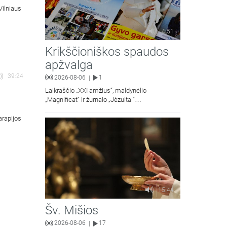
Vilniaus
4:51
Krikščioniškos spaudos
apžvalga
39:24
2026-08-06
1
|
Laikraščio „XXI amžius“, maldynėlio
„Magnificat“ ir žurnalo „Jėzuitai“
naujųjų numerių apžvalgos.
arapijos
15:44
Šv. Mišios
2026-08-06
17
|