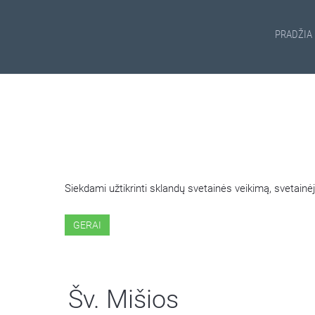
PRADŽIA
ŠIOJE SVETAINĖJE NAUDOJ
Siekdami užtikrinti sklandų svetainės veikimą, svetai
GERAI
Šv. Mišios