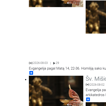
19:24
2026-08-03
29
|
Evgangelija pagal Matą 14, 22-36. Homiliją sako k
Share
Šv. Miši
2026-08-02
Evangelija pa
arkikatedros 
Share
22:58