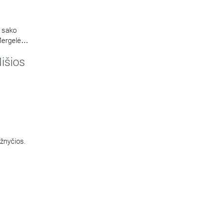
ą sako
Mergelės
išios
ažnyčios.