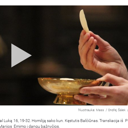
Nuotrauka:
/
Mass
Ondřej Šálek
al Luką 16, 19-32. Homiliją sako kun. Kęstutis Balčiūnas. Transliacija iš 
 Marijos Ėmimo į dangų bažnyčios.