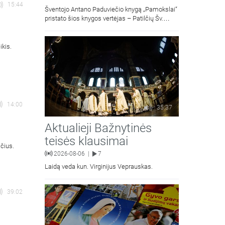
15:44
Šventojo Antano Paduviečio knygą „Pamokslai“
pristato šios knygos vertėjas – Patilčių Šv.
Petro Išvadavimo parapijos klebonas, kun.
moralinės teologijos dr. Algirdas Petras
ikis.
14:00
35:37
Aktualieji Bažnytinės
teisės klausimai
čius.
2026-08-06
7
|
Laidą veda kun. Virginijus Veprauskas.
39:02