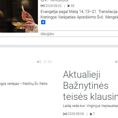
2026-08-02
38
|
Evangelija pagal Matą 14, 13–21. Transliacija
Kretingos Viešpaties Apreiškimo Švč. Mergele
Share
bažnyčios.Vyks Porciunkulės atlaidų šventė ir
Pranciškaus Asyžiečio 800-ųjų mirties metin
21:32
paminėjimas. Šv. Mišias celebruoja ir homilij
daugiau
provincijos ministras br. Evaldas Darulis OFM
31:06
Aktualieji
Bažnytinės
os vertėjas – Patilčių Šv. Petro
teisės klausi
Laidą veda kun. Virginijus Veprauska
2026-08-06
7
|