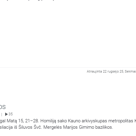
Atnaujinta 22 rugsėjo 25, Sekmad
os
35
|
agal Matą 15, 21–28. Homiliją sako Kauno arkivyskupas metropolitas 
liacija iš Šiluvos Švč. Mergelės Marijos Gimimo bazilikos.