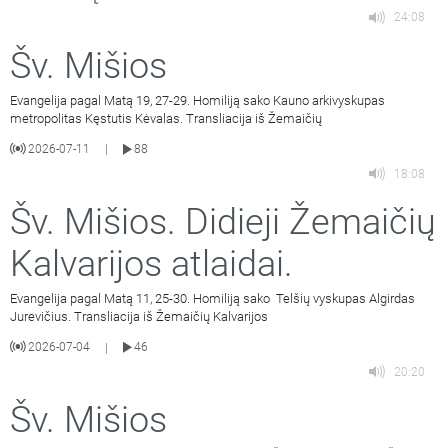
24:08
Šv. Mišios
Evangelija pagal Matą 19, 27-29. Homiliją sako Kauno arkivyskupas
metropolitas Kęstutis Kėvalas. Transliacija iš Žemaičių
2026-07-11
88
|
18:08
Šv. Mišios. Didieji Žemaičių
Kalvarijos atlaidai.
Evangelija pagal Matą 11, 25-30. Homiliją sako Telšių vyskupas Algirdas
Jurevičius. Transliacija iš Žemaičių Kalvarijos
2026-07-04
46
|
20:20
Šv. Mišios