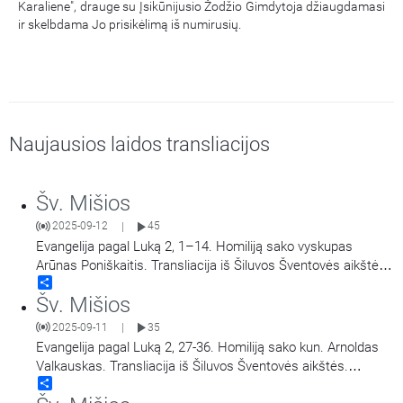
Karaliene", drauge su Įsikūnijusio Žodžio Gimdytoja džiaugdamasi
ir skelbdama Jo prisikėlimą iš numirusių.
Naujausios laidos transliacijos
Šv. Mišios
2025-09-12
45
|
Evangelija pagal Luką 2, 1–14. Homiliją sako vyskupas
Arūnas Poniškaitis. Transliacija iš Šiluvos Šventovės aikštės.
Share
Didieji Švč. Mergelės Marijos Gimimo atlaidai.
Šv. Mišios
2025-09-11
35
|
Evangelija pagal Luką 2, 27-36. Homiliją sako kun. Arnoldas
Valkauskas. Transliacija iš Šiluvos Šventovės aikštės.
Share
Didieji Švč. Mergelės Marijos Gimimo atlaidai.