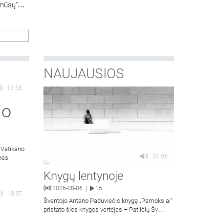
 mūsų“
NAUJAUSIOS
18:58
jo
 Vatikano
31:06
inės
Knygų lentynoje
2026-08-06
15
|
18:57
Šventojo Antano Paduviečio knygą „Pamokslai“
pristato šios knygos vertėjas – Patilčių Šv.
Petro Išvadavimo parapijos klebonas, kun.