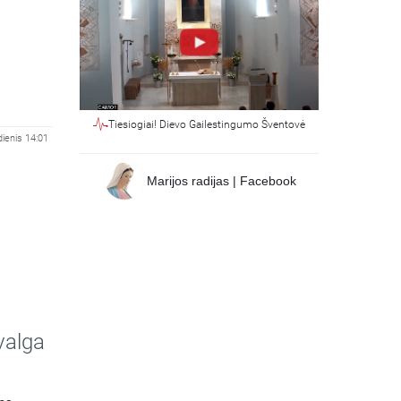
Tiesiogiai! Dievo Gailestingumo Šventovė
ienis 14:01
Marijos radijas | Facebook
valga