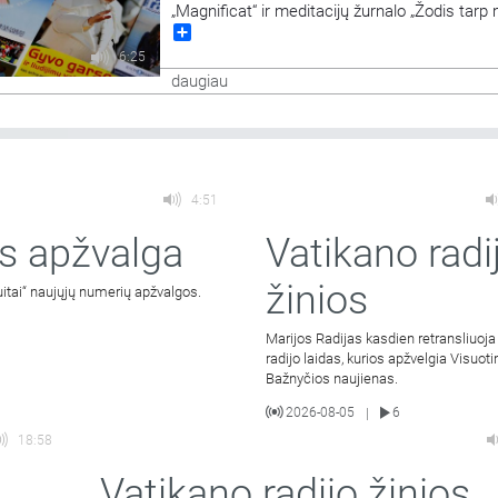
„Magnificat“ ir meditacijų žurnalo „Žodis tarp
Share
apžvalgos.
6:25
daugiau
4:51
s apžvalga
Vatikano radi
žinios
uitai“ naujųjų numerių apžvalgos.
Marijos Radijas kasdien retransliuoja
radijo laidas, kurios apžvelgia Visuot
Bažnyčios naujienas.
2026-08-05
6
|
18:58
Vatikano radijo žinios