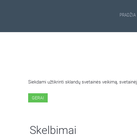
PRADŽIA
ŠIOJE SVETAINĖJE NAUDOJ
Siekdami užtikrinti sklandų svetainės veikimą, svetai
GERAI
Skelbimai