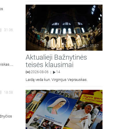
moralinės teologijos dr. Algirdas Petras
ios
31:36
35:37
Aktualieji Bažnytinės
teisės klausimai
viskas
is).
2026-08-06
14
|
Laidą veda kun. Virginijus Veprauskas.
18:58
ažnyčios