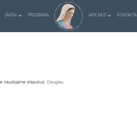
ĮRAŠAI
PROGRAMA
APIE MUS
KONTAKTA
AMI SLAPUKAI
nėje naudojame slapukus.
Daugiau..