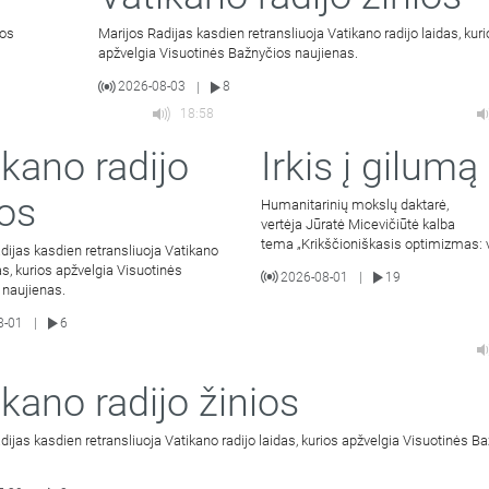
ios
Marijos Radijas kasdien retransliuoja Vatikano radijo laidas, kur
apžvelgia Visuotinės Bažnyčios naujienas.
2026-08-03
8
|
18:58
ikano radijo
Irkis į gilumą
ios
Humanitarinių mokslų daktarė,
vertėja Jūratė Micevičiūtė kalba
tema „Krikščioniškasis optimizmas: 
dijas kasdien retransliuoja Vatikano
išeina į gera mylintiems Kristų“ (III dal
das, kurios apžvelgia Visuotinės
2026-08-01
19
|
 naujienas.
8-01
6
|
ikano radijo žinios
dijas kasdien retransliuoja Vatikano radijo laidas, kurios apžvelgia Visuotinės B