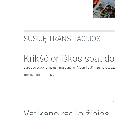
SUSIJĘ TRANSLIACIJOS
Krikščioniškos spaudo
Laikraščio „XXI amžius“, maldynėlio „Magnificat“ ir žurnalo „Jėz
2026-08-06
2
|
Vatikano radijo žinios