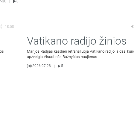
7-30
8
|
18:58
Vatikano radijo žinios
ios
Marijos Radijas kasdien retransliuoja Vatikano radijo laidas, kur
apžvelgia Visuotinės Bažnyčios naujienas.
2026-07-28
5
|