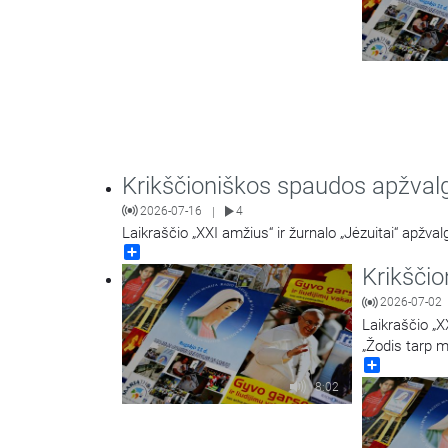
Krikščioniškos spaudos apžval
2026-07-16
4
|
Laikraščio „XXI amžius“ ir žurnalo „Jėzuitai“ apžva
Share
Krikšči
2026-07-02
Laikraščio „X
„Žodis tarp m
Share
8:02