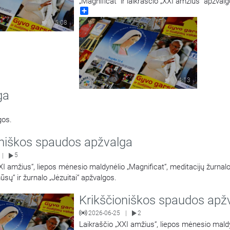
„Magnificat“ ir laikraščio „XXI amžius“ apžvalg
Share
5:08
4:13
ga
lgos.
oniškos spaudos apžvalga
5
|
XI amžius“, liepos mėnesio maldynėlio „Magnificat“, meditacijų žurnal
ūsų“ ir žurnalo „Jėzuitai“ apžvalgos.
Krikščioniškos spaudos apž
2026-06-25
2
|
Laikraščio „XXI amžius“, liepos mėnesio mald