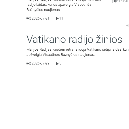
2026-0
radijo laidas, kurios apžvelgia Visuotinės
Bažnyčios naujienas.
2026-07-31
11
|
Vatikano radijo žinios
Marijos Radijas kasdien retransliuoja Vatikano radijo laidas, kur
apžvelgia Visuotinės Bažnyčios naujienas.
2026-07-29
5
|