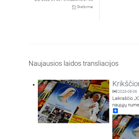
Skelbimai
Naujausios laidos transliacijos
Krikšči
2026-08-06
Laikraščio „X
naujųjų nume
Share
4:51