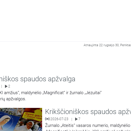
Atnaujinta 22 rugsėjo 30, Penktad
oniškos spaudos apžvalga
2
|
XI amžius“, maldynėlio „Magnificat“ ir žurnalo „Jėzuitai“
rių apžvalgos.
Krikščioniškos spaudos apž
2026-07-23
7
|
Žurnalo „Ateitis“ vasaros numerio, maldynėlio