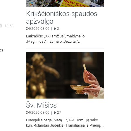
4:51
Krikščioniškos spaudos
apžvalga
18:58
2026-08-06
2
|
Laikraščio „XXI amžius“, maldynėlio
„Magnificat“ ir žurnalo „Jėzuitai“
naujųjų numerių apžvalgos.
ios
15:44
Šv. Mišios
2026-08-06
27
|
Evangelija pagal Matą 17, 1-9. Homiliją sako
kun. Rolandas Judeikis. Transliacija iš Prienų
Kristaus Apsireiškimo bažnyčios.