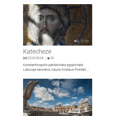
37:09
Katechezė
2026-08-06
30
|
Konstantinopolio patriarchato egzarchato
Lietuvoje kancleris, Kauno Kristaus Prisikėlimo
krikščionių ortodoksų parapijos klebonas
kunigas Vitalijus Mockus pasakoja apie
Kristaus Atsimainymo šventę.
35:43