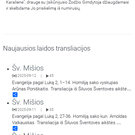
Karaliene", drauge su Įsikūnijusio Žodžio Gimdytoja džiaugdamasi
ir skelbdama Jo prisikėlimą iš numirusių.
Naujausios laidos transliacijos
Šv. Mišios
2025-09-12
45
|
Evangelija pagal Luką 2, 1–14. Homiliją sako vyskupas
Arūnas Poniškaitis. Transliacija iš Šiluvos Šventovės aikštės.
Share
Didieji Švč. Mergelės Marijos Gimimo atlaidai.
Šv. Mišios
2025-09-11
35
|
Evangelija pagal Luką 2, 27-36. Homiliją sako kun. Arnoldas
Valkauskas. Transliacija iš Šiluvos Šventovės aikštės.
Share
Didieji Švč. Mergelės Marijos Gimimo atlaidai.