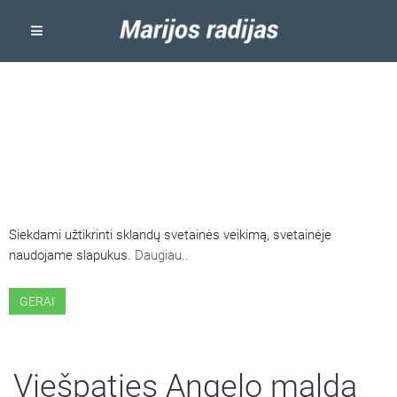
ŠIOJE SVETAINĖJE NAUDOJAMI
SLAPUKAI
Siekdami užtikrinti sklandų svetainės veikimą, svetainėje
naudojame slapukus.
Daugiau..
GERAI
Viešpaties Angelo malda