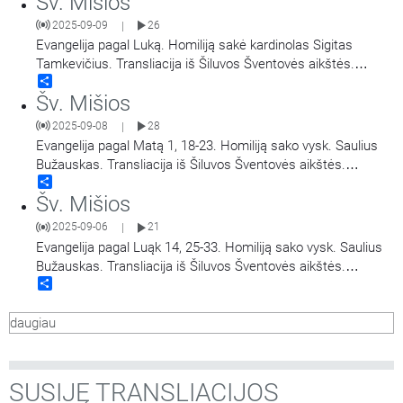
Šv. Mišios
2025-09-09
26
|
Evangelija pagal Luką. Homiliją sakė kardinolas Sigitas
Tamkevičius. Transliacija iš Šiluvos Šventovės aikštės.
Share
Didieji Švč. Mergelės Marijos Gimimo atlaidai.
Šv. Mišios
2025-09-08
28
|
Evangelija pagal Matą 1, 18-23. Homiliją sako vysk. Saulius
Bužauskas. Transliacija iš Šiluvos Šventovės aikštės.
Share
Didieji Švč. Mergelės Marijos Gimimo atlaidai.
Šv. Mišios
2025-09-06
21
|
Evangelija pagal Luąk 14, 25-33. Homiliją sako vysk. Saulius
Bužauskas. Transliacija iš Šiluvos Šventovės aikštės.
Share
Didieji Švč. Mergelės Marijos Gimimo atlaidai.
daugiau
SUSIJĘ TRANSLIACIJOS