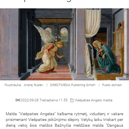
Nuotrauka:
/
/
Andrej Rublëv
DIRECTMEDIA Publishing GmbH
Public domain
2022-09-28 Trečiadienis 11:55
Viešpaties Angelo malda
Malda "Viešpaties Angelas" kalbama rytmetį, vidudienį ir vakare
prisimenant Viešpaties įsikūnijimo slėpinį. Velykų laiku triskart per
dieną vietoj šios maldos Bažnyčia meldžiasi malda "Dangaus