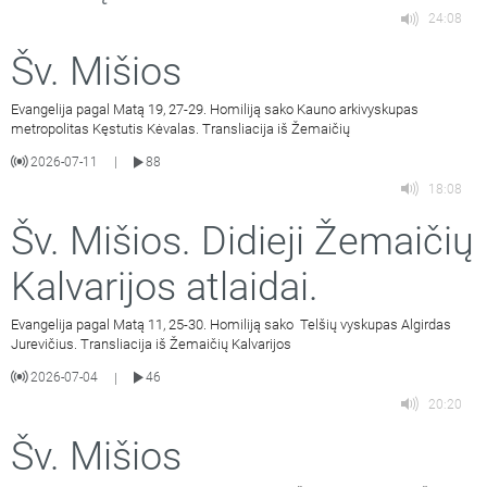
24:08
Šv. Mišios
Evangelija pagal Matą 19, 27-29. Homiliją sako Kauno arkivyskupas
metropolitas Kęstutis Kėvalas. Transliacija iš Žemaičių
2026-07-11
88
|
18:08
Šv. Mišios. Didieji Žemaičių
Kalvarijos atlaidai.
Evangelija pagal Matą 11, 25-30. Homiliją sako Telšių vyskupas Algirdas
Jurevičius. Transliacija iš Žemaičių Kalvarijos
2026-07-04
46
|
20:20
Šv. Mišios