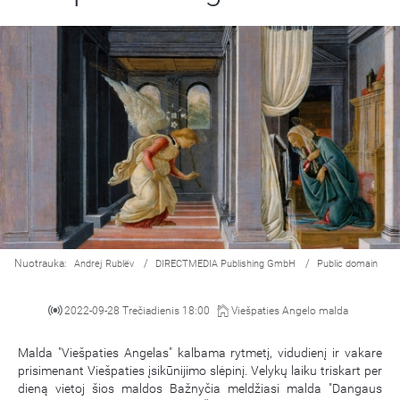
Nuotrauka:
/
/
Andrej Rublëv
DIRECTMEDIA Publishing GmbH
Public domain
2022-09-28 Trečiadienis 18:00
Viešpaties Angelo malda
Malda "Viešpaties Angelas" kalbama rytmetį, vidudienį ir vakare
prisimenant Viešpaties įsikūnijimo slėpinį. Velykų laiku triskart per
dieną vietoj šios maldos Bažnyčia meldžiasi malda "Dangaus