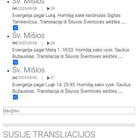
Šv. Mišios
2025-09-09
26
|
Evangelija pagal Luką. Homiliją sakė kardinolas Sigitas
Tamkevičius. Transliacija iš Šiluvos Šventovės aikštės.
Share
Didieji Švč. Mergelės Marijos Gimimo atlaidai.
Šv. Mišios
2025-09-08
28
|
Evangelija pagal Matą 1, 18-23. Homiliją sako vysk. Saulius
Bužauskas. Transliacija iš Šiluvos Šventovės aikštės.
Share
Didieji Švč. Mergelės Marijos Gimimo atlaidai.
Šv. Mišios
2025-09-06
21
|
Evangelija pagal Luąk 14, 25-33. Homiliją sako vysk. Saulius
Bužauskas. Transliacija iš Šiluvos Šventovės aikštės.
Share
Didieji Švč. Mergelės Marijos Gimimo atlaidai.
daugiau
SUSIJĘ TRANSLIACIJOS