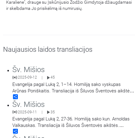
Karaliene", drauge su Įsikūnijusio Žodžio Gimdytoja džiaugdamasi
ir skelbdama Jo prisikėlimą iš numirusių.
Naujausios laidos transliacijos
Šv. Mišios
2025-09-12
45
|
Evangelija pagal Luką 2, 1–14. Homiliją sako vyskupas
Arūnas Poniškaitis. Transliacija iš Šiluvos Šventovės aikštės.
Share
Didieji Švč. Mergelės Marijos Gimimo atlaidai.
Šv. Mišios
2025-09-11
35
|
Evangelija pagal Luką 2, 27-36. Homiliją sako kun. Arnoldas
Valkauskas. Transliacija iš Šiluvos Šventovės aikštės.
Share
Didieji Švč. Mergelės Marijos Gimimo atlaidai.