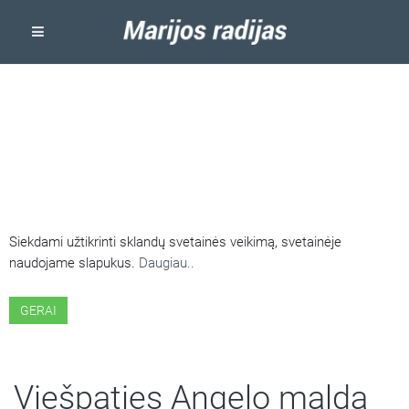
ŠIOJE SVETAINĖJE NAUDOJAMI
SLAPUKAI
Siekdami užtikrinti sklandų svetainės veikimą, svetainėje
naudojame slapukus.
Daugiau..
GERAI
Viešpaties Angelo malda