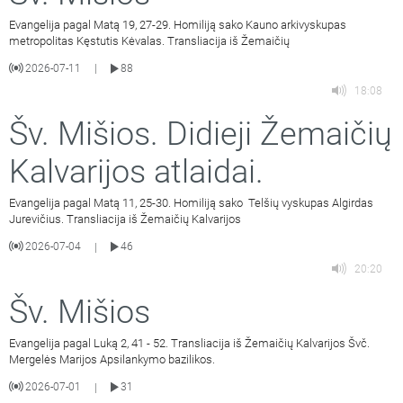
Evangelija pagal Matą 19, 27-29. Homiliją sako Kauno arkivyskupas
metropolitas Kęstutis Kėvalas. Transliacija iš Žemaičių
2026-07-11
88
|
18:08
Šv. Mišios. Didieji Žemaičių
Kalvarijos atlaidai.
Evangelija pagal Matą 11, 25-30. Homiliją sako Telšių vyskupas Algirdas
Jurevičius. Transliacija iš Žemaičių Kalvarijos
2026-07-04
46
|
20:20
Šv. Mišios
Evangelija pagal Luką 2, 41 - 52. Transliacija iš Žemaičių Kalvarijos Švč.
Mergelės Marijos Apsilankymo bazilikos.
2026-07-01
31
|