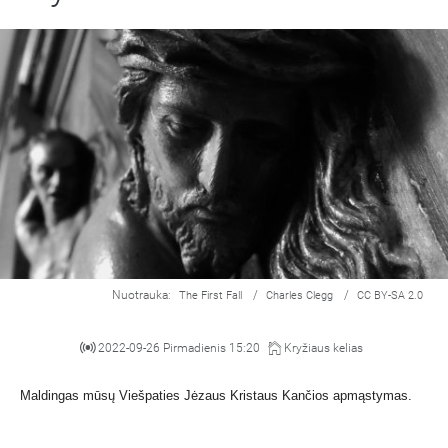
Nuotrauka:
/
/
The First Fall
Charles Clegg
CC BY-SA 2.0
2022-09-26 Pirmadienis 15:20
Kryžiaus kelias
Maldingas mūsų Viešpaties Jėzaus Kristaus Kančios apmąstymas.