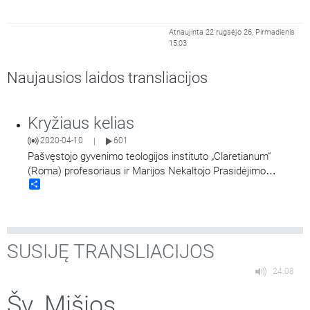
Atnaujinta 22 rugsėjo 26, Pirmadienis
15:03
Naujausios laidos transliacijos
Kryžiaus kelias
2020-04-10
601
|
Pašvęstojo gyvenimo teologijos instituto „Claretianum“
(Roma) profesoriaus ir Marijos Nekaltojo Prasidėjimo
Share
misionierių studijų centro vadovo kunigo Fabio Cardi
parengtos Kryžiaus kelio meditacijos. Skaito klierikas
Martynas Muleronka.
SUSIJĘ TRANSLIACIJOS
24:08
Šv. Mišios