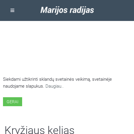
ŠIOJE SVETAINĖJE NAUDOJAMI
SLAPUKAI
Siekdami užtikrinti sklandų svetainės veikimą, svetainėje
naudojame slapukus.
Daugiau..
GERAI
Kryžiaus kelias