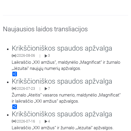
Naujausios laidos transliacijos
Krikščioniškos spaudos apžvalga
2026-08-06
3
|
Laikraščio „XXI amžius“, maldynėlio „Magnificat“ ir žurnalo
„Jėzuitai“ naujųjų numerių apžvalgos.
Share
Krikščioniškos spaudos apžvalga
2026-07-23
7
|
Žurnalo „Ateitis“ vasaros numerio, maldynėlio „Magnificat“
ir laikraščio „XXI amžius“ apžvalgos.
Share
Krikščioniškos spaudos apžvalga
2026-07-16
4
|
Laikraščio „XXI amžius“ ir žurnalo „Jėzuitai“ apžvalgos.