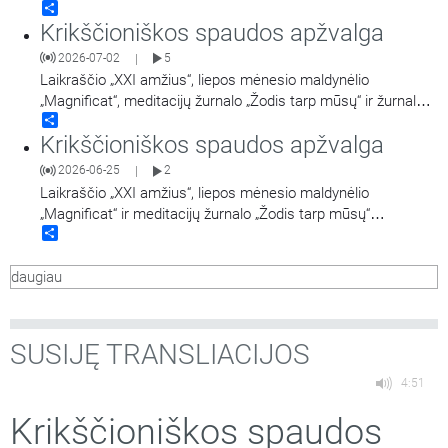
Share
Krikščioniškos spaudos apžvalga
2026-07-02
5
|
Laikraščio „XXI amžius“, liepos mėnesio maldynėlio
„Magnificat“, meditacijų žurnalo „Žodis tarp mūsų“ ir žurnalo
Share
„Jėzuitai“ apžvalgos.
Krikščioniškos spaudos apžvalga
2026-06-25
2
|
Laikraščio „XXI amžius“, liepos mėnesio maldynėlio
„Magnificat“ ir meditacijų žurnalo „Žodis tarp mūsų“
Share
apžvalgos.
daugiau
SUSIJĘ TRANSLIACIJOS
4:51
Krikščioniškos spaudos