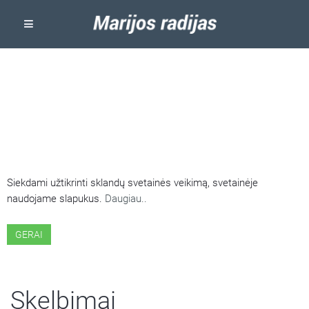
ŠIOJE SVETAINĖJE NAUDOJAMI
SLAPUKAI
Siekdami užtikrinti sklandų svetainės veikimą, svetainėje
naudojame slapukus.
Daugiau..
GERAI
Skelbimai