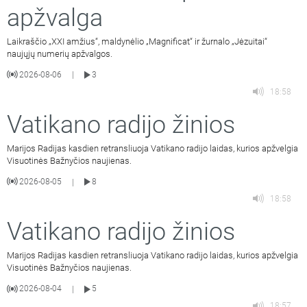
apžvalga
Laikraščio „XXI amžius“, maldynėlio „Magnificat“ ir žurnalo „Jėzuitai“
naujųjų numerių apžvalgos.
2026-08-06
3
|
18:58
Vatikano radijo žinios
Marijos Radijas kasdien retransliuoja Vatikano radijo laidas, kurios apžvelgia
Visuotinės Bažnyčios naujienas.
2026-08-05
8
|
18:58
Vatikano radijo žinios
Marijos Radijas kasdien retransliuoja Vatikano radijo laidas, kurios apžvelgia
Visuotinės Bažnyčios naujienas.
2026-08-04
5
|
18:57