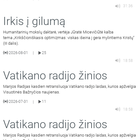
31:36
Irkis į gilumą
Humanitarinių mokslų daktarė, vertėja Jūratė Micevičiūtė kalba
tema „Krikščioniškasis optimizmas: viskas išeina į gera mylintiems Kristų“
(III dalis).
2026-08-01
25
|
18:58
Vatikano radijo žinios
Marijos Radijas kasdien retransliuoja Vatikano radijo laidas, kurios apžvelgia
Visuotinės Bažnyčios naujienas.
2026-07-31
11
|
18:58
Vatikano radijo žinios
Marijos Radijas kasdien retransliuoja Vatikano radijo laidas, kurios apžvelgia