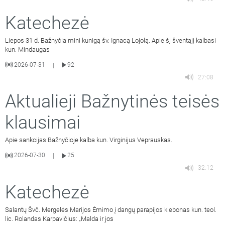
Katechezė
Liepos 31 d. Bažnyčia mini kunigą šv. Ignacą Lojolą. Apie šį šventąjį kalbasi
kun. Mindaugas
2026-07-31
92
|
27:08
Aktualieji Bažnytinės teisės
klausimai
Apie sankcijas Bažnyčioje kalba kun. Virginijus Veprauskas.
2026-07-30
25
|
32:12
Katechezė
Salantų Švč. Mergelės Marijos Ėmimo į dangų parapijos klebonas kun. teol.
lic. Rolandas Karpavičius: „Malda ir jos