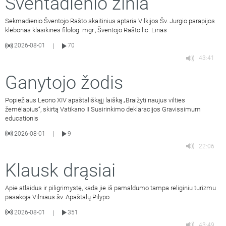
Šventadienio žinia
Sekmadienio Šventojo Rašto skaitinius aptaria Vilkijos Šv. Jurgio parapijos
klebonas klasikinės filolog. mgr., Šventojo Rašto lic. Linas
2026-08-01
70
|
43:41
Ganytojo žodis
Popiežiaus Leono XIV apaštališkąjį laišką „Braižyti naujus vilties
žemėlapius“, skirtą Vatikano II Susirinkimo deklaracijos Gravissimum
educationis
2026-08-01
9
|
22:06
Klausk drąsiai
Apie atlaidus ir piligrimystę, kada jie iš pamaldumo tampa religiniu turizmu
pasakoja Vilniaus šv. Apaštalų Pilypo
2026-08-01
351
|
43:49