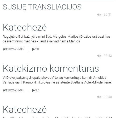
SUSIJĘ TRANSLIACIJOS
35:31
Katechezė
Rugpjūčio 5 d. bažnyčia mini Švč. Mergelės Marijos (Didžiosios) bazilikos
pašventinimo metines - liaudiškai vadinamą Marijos
2026-08-05
28
|
38:43
Katekizmo komentaras
VI Dievo įsakymą „Nepaleistuvauk“ toliau komentuoja kun. dr. Arnoldas
Valkauskas ir Kauno klinikų dvasinė asistentė Svetlana Adler-Mikulėnienė.
2026-08-04
97
|
32:40
Katechezė