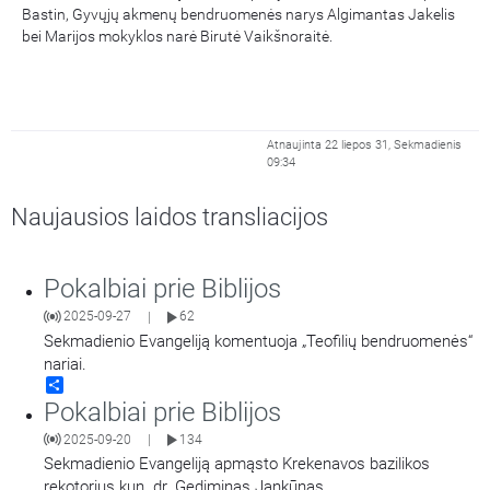
Bastin, Gyvųjų akmenų bendruomenės narys Algimantas Jakelis
bei Marijos mokyklos narė Birutė Vaikšnoraitė.
Atnaujinta 22 liepos 31, Sekmadienis
09:34
Naujausios laidos transliacijos
Pokalbiai prie Biblijos
2025-09-27
62
|
Sekmadienio Evangeliją komentuoja „Teofilių bendruomenės“
nariai.
Share
Pokalbiai prie Biblijos
2025-09-20
134
|
Sekmadienio Evangeliją apmąsto Krekenavos bazilikos
rekotorius kun. dr. Gediminas Jankūnas.