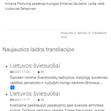
Antaną Perkumą pasakoja kunigas Antanas Saulaitis. Laidą veda
Liutauras Serapinas.
Atnaujinta 21 lapkričio 10, Trečiadienis
18:24
Naujausios laidos transliacijos
Lietuvos šviesuoliai
2021-11-24
95
|
Šiandien minime Švenčionėlių bažnyčios statytoją, sovietinės
valdžios persekioto ir nužudyto kunigo kankinio Broniaus
Share
Laurinavičiaus 40-ąsias mirties metines. Ta proga istorikai ir
Lietuvos šviesuoliai
jo amžininkai pasaoja apie šį iškilų dvasininką.
2021-11-17
39
|
Kviečiame pasiklausyti pasakojimo apie šviesios atminties
kunigą, Dzūkijos partizanų rėmėją Zigmą Neciunską, pravarde