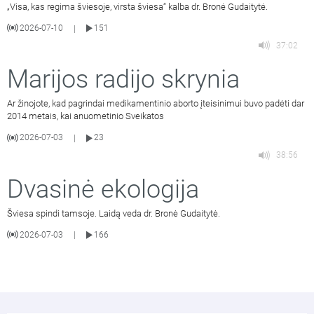
„Visa, kas regima šviesoje, virsta šviesa“ kalba dr. Bronė Gudaitytė.
2026-07-10
151
|
37:02
Marijos radijo skrynia
Ar žinojote, kad pagrindai medikamentinio aborto įteisinimui buvo padėti dar
2014 metais, kai anuometinio Sveikatos
2026-07-03
23
|
38:56
Dvasinė ekologija
Šviesa spindi tamsoje. Laidą veda dr. Bronė Gudaitytė.
2026-07-03
166
|