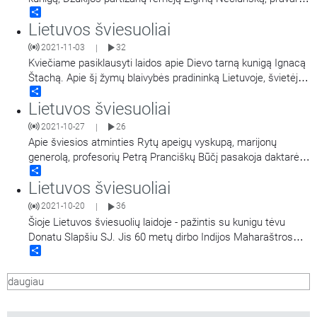
Share
Elytė. Apie šį Dievui, Tėvynei ir artimui pasišventusį kunigą
Lietuvos šviesuoliai
pasakoja Varėnos viešosios bibliotekos Bibliografijos,
informacijos ir kraštotyros skyriaus bibliografė Laimutė
2021-11-03
32
|
Cibulskienė, Nedzingės kaimo gyventoja Vanda
Kviečiame pasiklausyti laidos apie Dievo tarną kunigą Ignacą
Mockevičienė. Taip pat girdėsite Tomo Ladigos
…
Štachą. Apie šį žymų blaivybės pradininką Lietuvoje, švietėją,
Share
uolų žemaitijos kleboną, kuriam pradėta beatifikacijos byla,
Lietuvos šviesuoliai
pasakoja Šiaulių katedros klebonas teologijos ir bažnytinės
teisės licenciatas kunigas Egidijus Kumža, Žemaičių
2021-10-27
26
|
vyskupystės muziejaus darbuotoja Jurgita Gustaitytė
…
Apie šviesios atminties Rytų apeigų vyskupą, marijonų
generolą, profesorių Petrą Pranciškų Būčį pasakoja daktarė
Share
Aldona Vasiliauskienė. Laidą veda Liutauras Serapinas.
Lietuvos šviesuoliai
2021-10-20
36
|
Šioje Lietuvos šviesuolių laidoje - pažintis su kunigu tėvu
Donatu Slapšiu SJ. Jis 60 metų dirbo Indijos Maharaštros
Share
valstijos jėzuitų misijose, rinko Jungtinių Amerikos Valstijų ir
Australijos lietuvių aukas, steigė ir pastatydino krašte katalikų
daugiau
bažnyčių, koplyčių, mokyklų ir bendrabučių mokiniams, rėmė
skurstančias
…