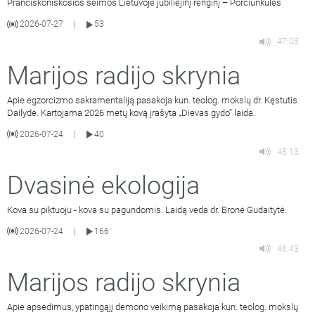
Pranciškoniškosios šeimos Lietuvoje jubiliejinį renginį – Porciunkulės
2026-07-27
53
|
47:05
Marijos radijo skrynia
Apie egzorcizmo sakramentaliją pasakoja kun. teolog. mokslų dr. Kęstutis
Dailydė. Kartojama 2026 metų kovą įrašyta „Dievas gydo“ laida.
2026-07-24
40
|
48:13
Dvasinė ekologija
Kova su piktuoju - kova su pagundomis. Laidą veda dr. Bronė Gudaitytė.
2026-07-24
166
|
46:43
Marijos radijo skrynia
Apie apsėdimus, ypatingąjį demono veikimą pasakoja kun. teolog. mokslų