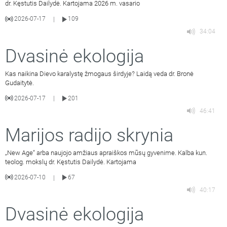
dr. Kęstutis Dailydė. Kartojama 2026 m. vasario
2026-07-17
109
|
34:04
Dvasinė ekologija
Kas naikina Dievo karalystę žmogaus širdyje? Laidą veda dr. Bronė
Gudaitytė.
2026-07-17
201
|
46:41
Marijos radijo skrynia
„New Age“ arba naujojo amžiaus apraiškos mūsų gyvenime. Kalba kun.
teolog. mokslų dr. Kęstutis Dailydė. Kartojama
2026-07-10
67
|
40:17
Dvasinė ekologija