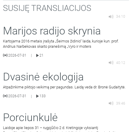
SUSIJĘ TRANSLIACIJOS
34:10
Marijos radijo skrynia
Kartojama 2016 metais įrašyta „Šeimos židinio“ laida, kurioje kun. prof.
Andrius Narbekovas skaito pranešimą „Vyro ir moters
2026-07-31
21
|
40:12
Dvasinė ekologija
Atpažinkime piktojo veikimą per pagundas. Laidą veda dr. Bronė Gudaitytė.
2026-07-31
133
|
39:46
Porciunkulė
Laidoje apie liepos 31 – rugpjūčio 2 d. Kretingoje vyksiantį