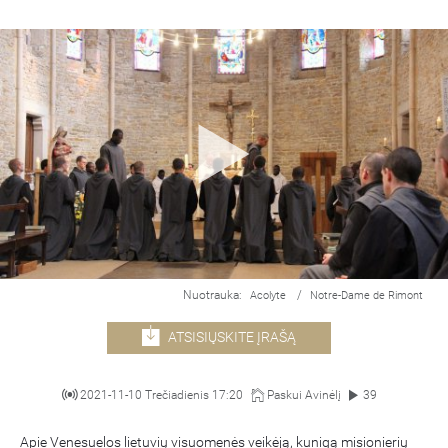
Nuotrauka:
/
Acolyte
Notre-Dame de Rimont
ATSISIŲSKITE ĮRAŠĄ
2021-11-10 Trečiadienis 17:20
Paskui Avinėlį
39
Apie Venesuelos lietuvių visuomenės veikėją, kunigą misionierių