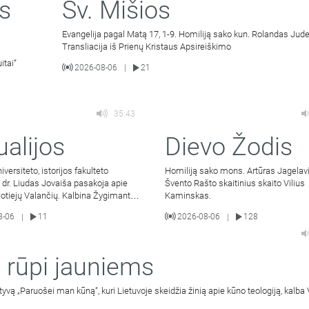
s
Šv. Mišios
Evangelija pagal Matą 17, 1-9. Homiliją sako kun. Rolandas Jude
Transliacija iš Prienų Kristaus Apsireiškimo
itai“
2026-08-06
21
|
35:43
ualijos
Dievo Žodis
iversiteto, istorijos fakulteto
Homiliją sako mons. Artūras Jagelavi
 dr. Liudas Jovaiša pasakoja apie
Švento Rašto skaitinius skaito Vilius
otiejų Valančių. Kalbina Žygimantas
Kaminskas.
.
8-06
11
2026-08-06
128
|
|
 rūpi jauniems
atyvą „Paruošei man kūną“, kuri Lietuvoje skeidžia žinią apie kūno teologiją, kalba 