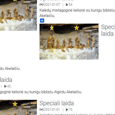
2021-01-07
54
|
Kalėdų mistagoginė kelionė su kunigu biblistu
Akelaičiu.
Share
Speci
53:35
laida
45:22
rdu Akelaičiu.
 laida
42
|
oginė kelionė su kunigu biblistu Algirdu Akelaičiu.
Speciali laida
2021-01-01
70
|