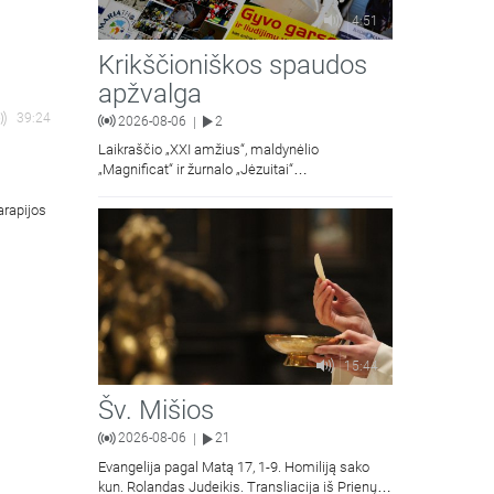
4:51
Krikščioniškos spaudos
apžvalga
39:24
2026-08-06
2
|
Laikraščio „XXI amžius“, maldynėlio
„Magnificat“ ir žurnalo „Jėzuitai“
naujųjų numerių apžvalgos.
arapijos
15:44
Šv. Mišios
2026-08-06
21
|
Evangelija pagal Matą 17, 1-9. Homiliją sako
kun. Rolandas Judeikis. Transliacija iš Prienų