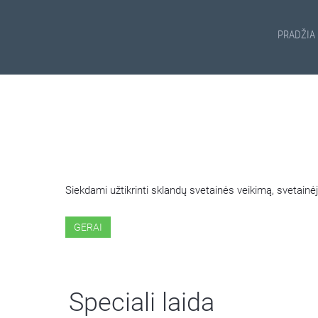
PRADŽIA
ŠIOJE SVETAINĖJE NAUDOJ
Siekdami užtikrinti sklandų svetainės veikimą, svetai
GERAI
Speciali laida