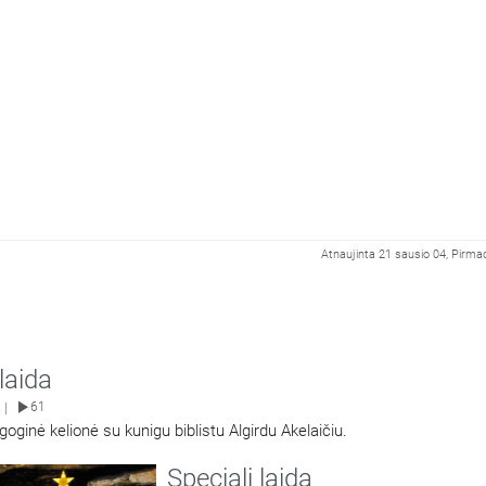
Atnaujinta 21 sausio 04, Pirmad
 laida
61
|
oginė kelionė su kunigu biblistu Algirdu Akelaičiu.
Speciali laida