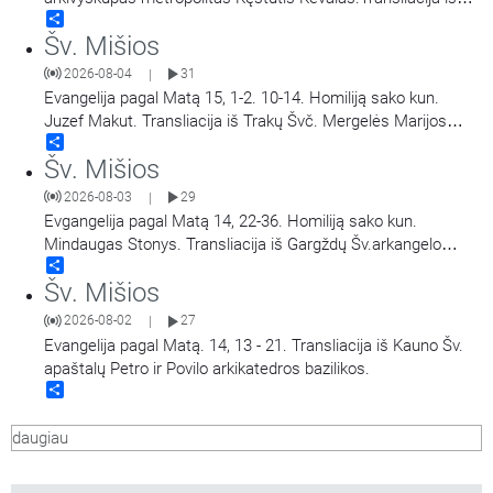
Share
Šiluvos Švč. Mergelės Marijos Gimimo bazilikos.
Šv. Mišios
2026-08-04
31
|
Evangelija pagal Matą 15, 1-2. 10-14. Homiliją sako kun.
Juzef Makut. Transliacija iš Trakų Švč. Mergelės Marijos
Share
Apsilankymo bazilikos.
Šv. Mišios
2026-08-03
29
|
Evgangelija pagal Matą 14, 22-36. Homiliją sako kun.
Mindaugas Stonys. Transliacija iš Gargždų Šv.arkangelo
Share
Mykolo bažnyčios.
Šv. Mišios
2026-08-02
27
|
Evangelija pagal Matą. 14, 13 - 21. Transliacija iš Kauno Šv.
apaštalų Petro ir Povilo arkikatedros bazilikos.
Share
daugiau