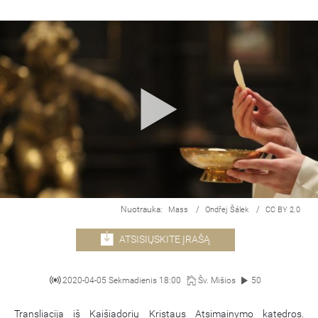
Nuotrauka:
/
/
Mass
Ondřej Šálek
CC BY 2.0
ATSISIŲSKITE ĮRAŠĄ
2020-04-05 Sekmadienis 18:00
Šv. Mišios
50
Transliacija iš Kaišiadorių Kristaus Atsimainymo katedros.