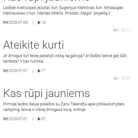
Laidoje svečiuojasi jėzuitai: kun. Eugenijus Markovas, kun. Mindaugas
Malinauskas ir kun. Mantas Mileris. Pristato „Magis“ projektą ir
2026-07-08
16
|
39:11
Ateikite kurti
,Ar žmogus turi teisę pasakyti viską, ką galvoją? Ar žodžio laisvė gali būti
neribota? Ir kas nutinka,
2026-07-07
17
|
32:57
Kas rūpi jauniems
Pirmoje laidos dalyje pokalbis su Žanu Talandžiu apie priklausomybes,
vartojimą, laisvę ir vidinę žmogaus kovą. Antroje
2026-07-01
37
|