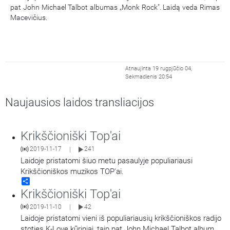
pat John Michael Talbot albumas „Monk Rock". Laidą veda Rimas
Macevičius.
Atnaujinta 19 rugpjūčio 04,
Sekmadienis 20:54
Naujausios laidos transliacijos
Krikščioniški Top'ai
2019-11-17
241
|
Laidoje pristatomi šiuo metu pasaulyje populiariausi
Krikščioniškos muzikos TOP'ai.
Share
Krikščioniški Top'ai
2019-11-10
42
|
Laidoje pristatomi vieni iš populiariausių krikščioniškos radijo
stoties K-Love kūriniai, taip pat John Michael Talbot albumas