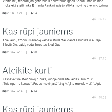
Ateitininkų federacijos generalinis sekretorius Ignas Kriaučiūnas kalbina
moksleivį ateitininką Eimantą Raškinį apie jo atliktą mokinių tikėjimo tyrimą.
2026-07-21
24
|
36:17
Kas rūpi jauniems
Apie jaunų žmonių vienatvę kalbasi studentai Mantas Kudirka ir Aurėja
Bilevičiūtė. Laidą veda Ernestas Skališius.
2026-07-15
20
|
37:15
Ateikite kurti
Kassavaitinė ateitininkų rubrika, kurioje girdėsite laidas jaunimui:
„Teisingumo kursas“ „Focus mokinystė“ „Ką MĄSto moksleiviai?“ „Apie
2026-07-14
14
|
40:52
Kas rūpi jauniems