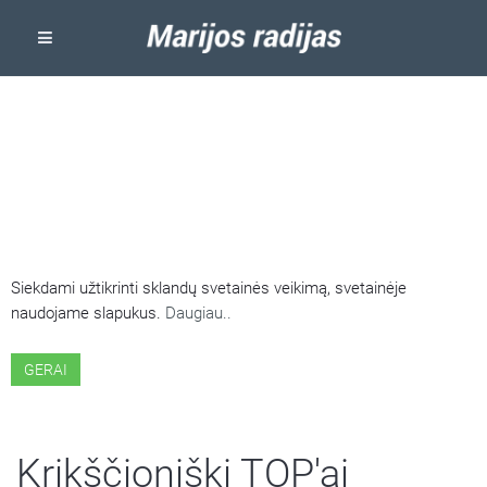
ŠIOJE SVETAINĖJE NAUDOJAMI
SLAPUKAI
Siekdami užtikrinti sklandų svetainės veikimą, svetainėje
naudojame slapukus.
Daugiau..
GERAI
Krikščioniški TOP'ai