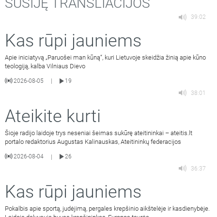
SUSIJĘ TRANSLIACIJOS
39:02
Kas rūpi jauniems
Apie iniciatyvą „Paruošei man kūną“, kuri Lietuvoje skeidžia žinią apie kūno
teologiją, kalba Vilniaus Dievo
2026-08-05
19
|
38:01
Ateikite kurti
Šioje radijo laidoje trys neseniai šeimas sukūrę ateitininkai – ateitis.lt
portalo redaktorius Augustas Kalinauskas, Ateitininkų federacijos
2026-08-04
26
|
36:37
Kas rūpi jauniems
Pokalbis apie sportą, judėjimą, pergales krepšinio aikštelėje ir kasdienybėje.