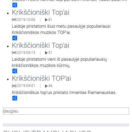
Share
Monk Rock. Laidą veda Rimas Macevičius.
Krikščioniški Top'ai
2019-10-06
81
|
Laidoje pristatomi šiuo metu pasaulyje populiariausi
Krikščioniškos muzikos TOP'ai.
Share
Krikščioniški Top'ai
2019-09-15
51
|
Laidoje pristatomi vieni iš pasaulyje populiariausių
krikščioniškos muzikos kūrinių.
Share
Krikščioniški TOP'ai
2019-09-01
46
|
Krikščioniškus top'us pristato Irmantas Ramanauskas.
Share
daugiau