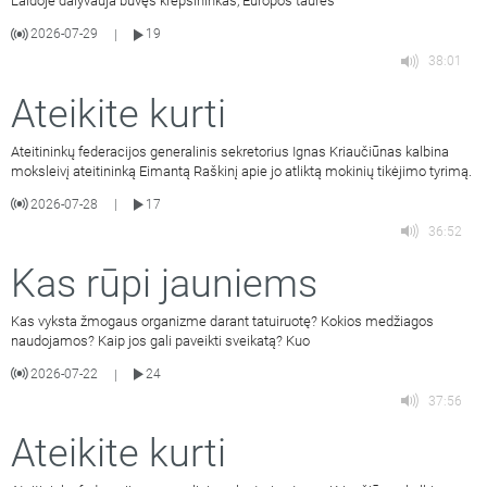
Laidoje dalyvauja buvęs krepšininkas, Europos taurės
2026-07-29
19
|
38:01
Ateikite kurti
Ateitininkų federacijos generalinis sekretorius Ignas Kriaučiūnas kalbina
moksleivį ateitininką Eimantą Raškinį apie jo atliktą mokinių tikėjimo tyrimą.
2026-07-28
17
|
36:52
Kas rūpi jauniems
Kas vyksta žmogaus organizme darant tatuiruotę? Kokios medžiagos
naudojamos? Kaip jos gali paveikti sveikatą? Kuo
2026-07-22
24
|
37:56
Ateikite kurti