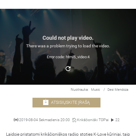
Could not play video.
There was a problem trying to load the video.
Error code: html5_video:4
Nuotrauka:
/
Music
Desi Mendoza
ATSISIŲSKITE ĮRAŠĄ
2019-08-04 Sekmadienis 20:00
Krikščioniški TOP'ai
22
Laidoje pristatomi krikščioniškos radijo stoties K-Love kūriniai, taip