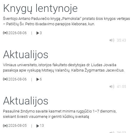
Knygų lentynoje
Šventojo Antano Paduviečio knygą „Pamokslai“ pristato šios knygos vertėjas
– Patilčių Šv. Petro Išvadavimo parapijos klebonas, kun.
2026-08-06
3
|
35:43
Aktualijos
Vilniaus universiteto, istorijos fakulteto dėstytojas dr. Liudas Jovaiša
pasakoja apie vyskupą Motiejų Valančių. Kalbina Žygimantas Jacevičius.
2026-08-06
6
|
41:55
Aktualijos
Pasaulinė žindymo savaitė kasmet minima rugpjūčio 1–7 dienomis,
siekiant šviesti visuomenę ir gerinti kūdikių sveikatą
2026-08-05
13
|