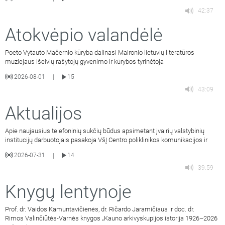
42:37
Atokvėpio valandėlė
Poeto Vytauto Mačernio kūryba dalinasi Maironio lietuvių literatūros
muziejaus išeivių rašytojų gyvenimo ir kūrybos tyrinėtoja
2026-08-01
15
|
43:09
Aktualijos
Apie naujausius telefoninių sukčių būdus apsimetant įvairių valstybinių
institucijų darbuotojais pasakoja VšĮ Centro poliklinikos komunikacijos ir
2026-07-31
14
|
39:59
Knygų lentynoje
Prof. dr. Vaidos Kamuntavičienės, dr. Ričardo Jaramičiaus ir doc. dr.
Rimos Valinčiūtės-Varnės knygos „Kauno arkivyskupijos istorija 1926–2026