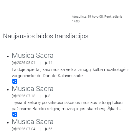
Atnaujinta 19 kovo 08, Penktadienis
14:00
Naujausios laidos transliacijos
Musica Sacra
2026-08-01
14
|
Laidoje apie tai, kaip muzika veikia žmogų, kalba muzikologė ir
vargonininkė dr. Danutė Kalavinskaitė.
Share
Musica Sacra
2026-07-18
8
|
Tęsiant kelionę po krikščioniškosios muzikos istoriją toliau
pažinsime Baroko religinę muziką ir jos skambesį. Šįkart
Share
pasinersime į oratorijos žanro istoriją, jos raidą ir skambesį
Musica Sacra
bei artimiau susipažinsime su vienu garsiausių šio žanro
kūrėjų – kompozitoriumi Georgu Friedrichu Händeliu. Laidą
2026-07-04
56
|