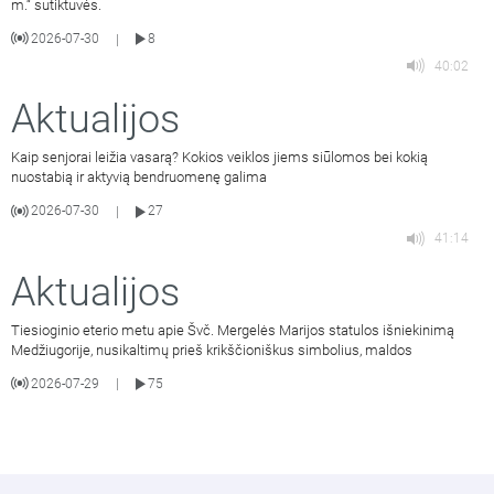
m.“ sutiktuvės.
2026-07-30
8
|
40:02
Aktualijos
Kaip senjorai leižia vasarą? Kokios veiklos jiems siūlomos bei kokią
nuostabią ir aktyvią bendruomenę galima
2026-07-30
27
|
41:14
Aktualijos
Tiesioginio eterio metu apie Švč. Mergelės Marijos statulos išniekinimą
Medžiugorije, nusikaltimų prieš krikščioniškus simbolius, maldos
2026-07-29
75
|