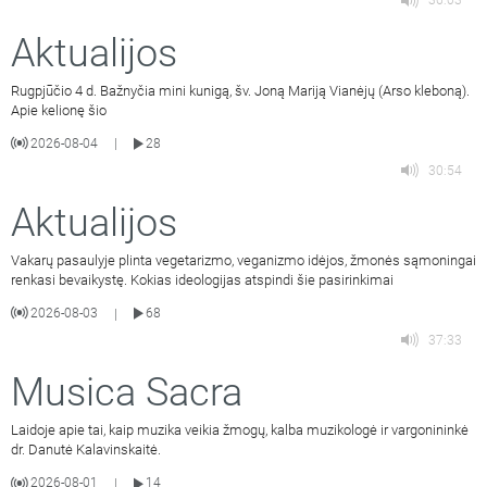
36:03
Aktualijos
Rugpjūčio 4 d. Bažnyčia mini kunigą, šv. Joną Mariją Vianėjų (Arso kleboną).
Apie kelionę šio
2026-08-04
28
|
30:54
Aktualijos
Vakarų pasaulyje plinta vegetarizmo, veganizmo idėjos, žmonės sąmoningai
renkasi bevaikystę. Kokias ideologijas atspindi šie pasirinkimai
2026-08-03
68
|
37:33
Musica Sacra
Laidoje apie tai, kaip muzika veikia žmogų, kalba muzikologė ir vargonininkė
dr. Danutė Kalavinskaitė.
2026-08-01
14
|