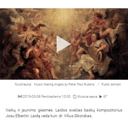
Nuotrauka:
/
Music Making Angels by Peter Paul Rubens
Public domain
2019-03-08 Penktadienis 10:00
Musica sacra
67
Vaikų ir jaunimo giesmės. Laidos svečias baskų kompozitorius
Josu Elbertin. Laidą veda kun. dr. Vilius Sikorskas.