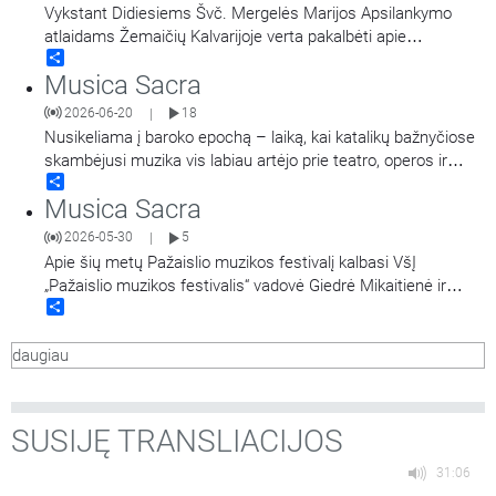
veda - Sofija Venskūnaitė
…
Vykstant Didiesiems Švč. Mergelės Marijos Apsilankymo
atlaidams Žemaičių Kalvarijoje verta pakalbėti apie
Share
religinį/tautinį tapatumą, krikščioniškąją liaudies kultūrą, kurią
Musica Sacra
gražiausiai ir atspindi Žemaičių Kalvarijos kalnai. Kodėl ši
tradicija gyva beveik 400 metų? Kokie iššūkiai ištinka? Kokią
2026-06-20
18
|
prasmę suteikia įrašymas į Lietuvos nematerialaus
…
Nusikeliama į baroko epochą – laiką, kai katalikų bažnyčiose
skambėjusi muzika vis labiau artėjo prie teatro, operos ir
Share
pasaulietinės iškilmės estetikos. Kalbama apie įtampą tarp
Musica Sacra
liturgijos reikalavimų ir muzikos puošnumo, apie Tridento
susirinkimą bei pastangas reguliuoti bažnytinį skambesį ir
2026-05-30
5
|
apie tai, kaip baroko kompozitoriai
…
Apie šių metų Pažaislio muzikos festivalį kalbasi VšĮ
„Pažaislio muzikos festivalis“ vadovė Giedrė Mikaitienė ir
Share
Kauno valstybinės filharmonijos vadovas Justinas Krėpšta.
Laidą veda Vilius Kaminskas.
daugiau
SUSIJĘ TRANSLIACIJOS
31:06