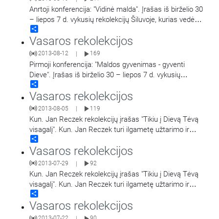
Anrtoji konferencija: "Vidinė malda". Įrašas iš birželio 30
– liepos 7 d. vykusių rekolekcijų Šiluvoje, kurias vedė
Share
Marcelino Iragui Redín OCD.
Vasaros rekolekcijos
2013-08-12
169
|
Pirmoji konferencija: "Maldos gyvenimas - gyventi
Dieve". Įrašas iš birželio 30 – liepos 7 d. vykusių
Share
rekolekcijų Šiluvoje, kurias vedė Marcelino Iragui
…
Vasaros rekolekcijos
2013-08-05
119
|
Kun. Jan Reczek rekolekcijų įrašas "Tikiu į Dievą Tėvą
visagalį". Kun. Jan Reczek turi ilgametę užtarimo ir
Share
vidinio išgydymo tarnystės
…
Vasaros rekolekcijos
2013-07-29
92
|
Kun. Jan Reczek rekolekcijų įrašas "Tikiu į Dievą Tėvą
visagalį". Kun. Jan Reczek turi ilgametę užtarimo ir
Share
vidinio išgydymo tarnystės
…
Vasaros rekolekcijos
2013-07-22
90
|