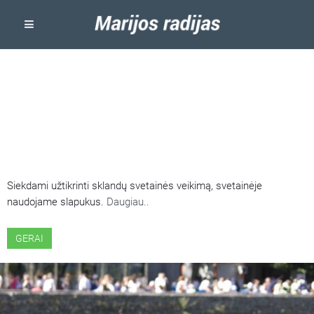
ŠIOJE SVETAINĖJE NAUDOJAMI
SLAPUKAI
Siekdami užtikrinti sklandų svetainės veikimą, svetainėje
naudojame slapukus.
Daugiau..
GERAI