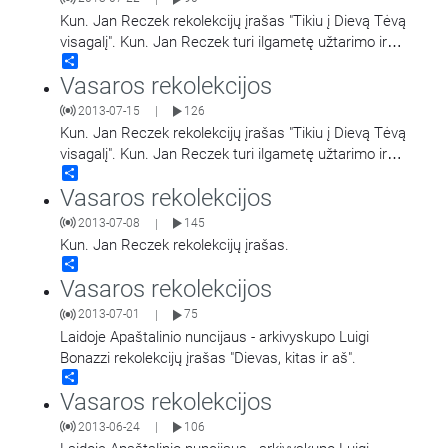
Kun. Jan Reczek rekolekcijų įrašas "Tikiu į Dievą Tėvą
visagalį". Kun. Jan Reczek turi ilgametę užtarimo ir
Share
vidinio išgydymo tarnystės
…
Vasaros rekolekcijos
2013-07-15
126
|
Kun. Jan Reczek rekolekcijų įrašas "Tikiu į Dievą Tėvą
visagalį". Kun. Jan Reczek turi ilgametę užtarimo ir
Share
vidinio išgydymo tarnystės
…
Vasaros rekolekcijos
2013-07-08
145
|
Kun. Jan Reczek rekolekcijų įrašas.
Share
Vasaros rekolekcijos
2013-07-01
75
|
Laidoje Apaštalinio nuncijaus - arkivyskupo Luigi
Bonazzi rekolekcijų įrašas "Dievas, kitas ir aš".
Share
Vasaros rekolekcijos
2013-06-24
106
|