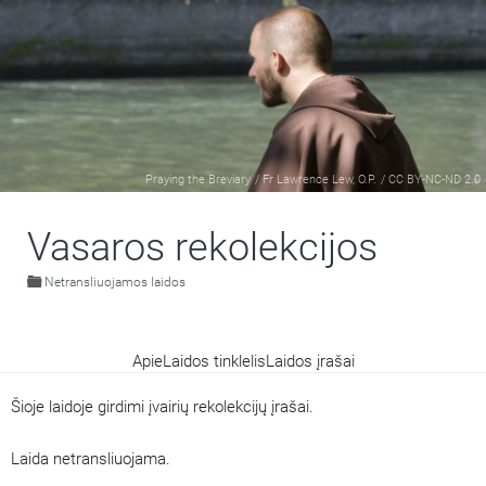
Praying the Breviary
/
Fr Lawrence Lew, O.P.
/
CC BY-NC-ND 2.0
Vasaros rekolekcijos
Netransliuojamos laidos
Apie
Laidos tinklelis
Laidos įrašai
Šioje laidoje girdimi įvairių rekolekcijų įrašai.
Laida netransliuojama.