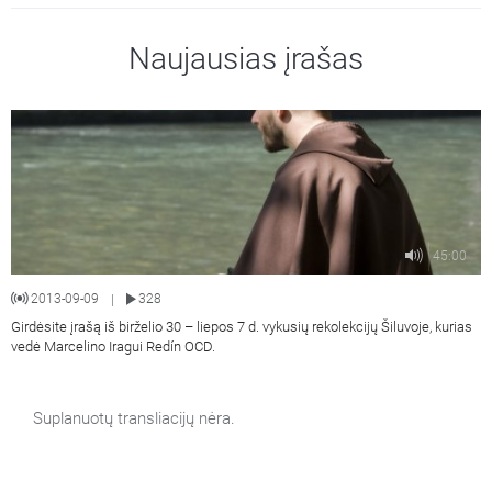
Naujausias įrašas
45:00
2013-09-09
328
|
Girdėsite įrašą iš birželio 30 – liepos 7 d. vykusių rekolekcijų Šiluvoje, kurias
vedė Marcelino Iragui Redín OCD.
Suplanuotų transliacijų nėra.