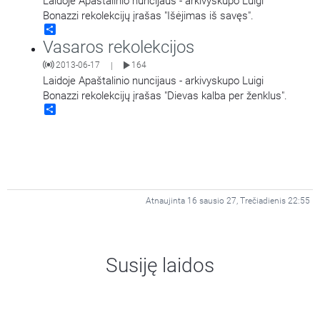
Laidoje Apaštalinio nuncijaus - arkivyskupo Luigi
Bonazzi rekolekcijų įrašas "Išėjimas iš savęs".
Share
Vasaros rekolekcijos
2013-06-17
164
|
Laidoje Apaštalinio nuncijaus - arkivyskupo Luigi
Bonazzi rekolekcijų įrašas "Dievas kalba per ženklus".
Share
Atnaujinta 16 sausio 27, Trečiadienis 22:55
Susiję laidos