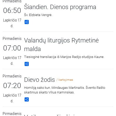
Pirmadienis
Šiandien. Dienos programa
06:50
Šv. Elzbieta Vengrė.
Lapkričio 17
Share
d.
Pirmadienis
Valandų liturgijos Rytmetinė
07:00
malda
Tiesioginė transliacija iš Marijos Radijo studijos Kaune.
Lapkričio 17
d.
Share
Pirmadienis
Dievo žodis
/ kartojimas
07:20
Homiliją sako kun. Mindaugas Martinaitis. Švento Rašto
skaitinius skaito Vilius Kaminskas.
Lapkričio 17
Share
d.
Pirmadienis