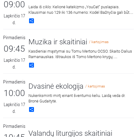
09:00
Laida iš ciklo: Kelionė katekizmo „YouCat“ puslapiais.
Klausimai nuo 129 iki 136 numerio: Kodėl Bažnyčia gali būti
Lapkričio 17
tik viena? Ar krikščionys nekatalikai yra mūsų seserys ir
Share
d.
broliai? Ką turime daryti, kad krikščionys susivienytų? Kodėl
Bažnyčia yra šventa? Kodėl mūsų Bažnyčia vadinama
Katalikų Bažnyčia? Kas priklauso Katalikų Bažnyčiai? Koks
Pirmadienis
Bažnyčios požiūris į žydus? Koks Bažnyčios santykis su
Muzika ir skaitiniai
/ kartojimas
kitomis religijomis? Kalba Vytauto Didžiojo
09:45
universiteto Katalikų teologijos fakulteto dėstytojas, dr.
Kasdieniai mąstymai su Tomu Mertonu OCSO. Skaito Dalius
Artūras Lukaševičius.
Ramanauskas. Ištraukos iš Tomo Mertono knygų:
Lapkričio 17
„Septynaukštis kalnas“, išleido „Katalikų pasaulio leidiniai“,
Share
d.
2011 m. ir „Jonos ženklas“, išleido „Katalikų pasaulio leidiniai“,
2015 m.
Pirmadienis
Dvasinė ekologija
/ kartojimas
10:00
Nukenksminti mirtį einant šventumo keliu. Laidą veda dr.
Bronė Gudaitytė.
Lapkričio 17
Share
d.
Pirmadienis
Valandų liturgijos skaitiniai