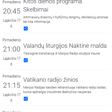
Kitos dienos programa.
Pirmadienis
Skelbimai
20:45
Artimiausių dvasinių ir kultūrinių renginių, rekolekcijų anonsai
Lapkričio 17
bei kita informacija.
d.
Share
Pirmadienis
Valandų liturgijos Naktinė malda
21:00
Tiesioginė transliacija iš Marijos Radijo studijos Kaune.
Lapkričio 17
Share
d.
Pirmadienis
Vatikano radijo žinios
21:15
Marijos Radijas kasdien retransliuoja Vatikano radijo laidas,
kurios apžvelgia Visuotinės Bažnyčios naujienas.
Lapkričio 17
Share
d.