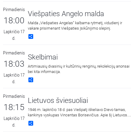
Pirmadienis
Viešpaties Angelo malda
18:00
Malda „Viešpaties Angelas“ kalbama rytmetį, vidudienį ir
vakare prisimenant Viešpaties Įsikūnijimo slėpinį.
Lapkričio 17
Share
d.
Pirmadienis
Skelbimai
18:03
Artimiausių dvasinių ir kultūrinių renginių, rekolekcijų anonsai
bei kita informacija.
Lapkričio 17
Share
d.
Pirmadienis
Lietuvos šviesuoliai
18:15
1946 m. lapkričio 18 d. pas Viešpatį iškeliavo Dievo tarnas,
kankinys vyskupas Vincentas Borisevičius. Apie šį Lietuvos
Lapkričio 17
šviesuolį kalbasi istorikė Janina Bucevičė ir kun. dr. Saulius
Share
d.
Stumbra. Šioje laidoje prisimenami svarbesni Dievo tarno ir
kankinio vysk. V. Borisevičiaus gyvenimo faktai - gal net