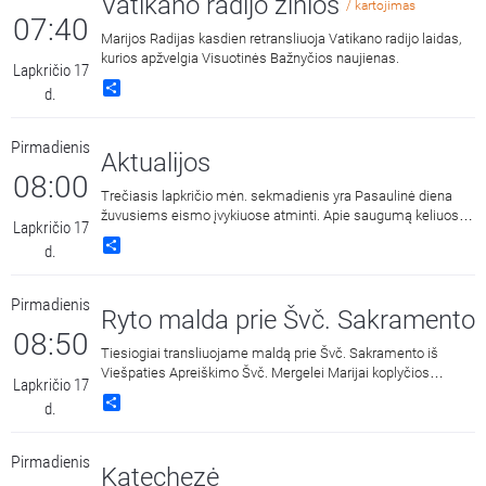
Vatikano radijo žinios
/ kartojimas
07:40
Marijos Radijas kasdien retransliuoja Vatikano radijo laidas,
kurios apžvelgia Visuotinės Bažnyčios naujienas.
Lapkričio 17
Share
d.
Pirmadienis
Aktualijos
08:00
Trečiasis lapkričio mėn. sekmadienis yra Pasaulinė diena
žuvusiems eismo įvykiuose atminti. Apie saugumą keliuose
Lapkričio 17
kalba Vilniaus apskrities Vyriausiojo policijos komisariato
Share
d.
Kelių policijos skyriaus vyriausiasis specialistas Donatas
Mankauskas, Respublikinės Vilniaus universitetinės ligoninės
skubiosios medicinos gydytojas Andrius Černauskas,
Pirmadienis
Vilniaus ir Utenos apskričių policijos kapelionas kun. Simas
Ryto malda prie Švč. Sakramento
Maksvytis. Laidą veda Vilniaus miesto 2-ojo policijos
08:50
komisariato bendruomenės pareigūnė Diana Ponidzelskienė.
Tiesiogiai transliuojame maldą prie Švč. Sakramento iš
Viešpaties Apreiškimo Švč. Mergelei Marijai koplyčios
Lapkričio 17
Marijos radijuje Kaune.
Share
d.
Pirmadienis
Katechezė