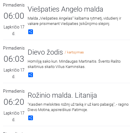
Pirmadienis
Viešpaties Angelo malda
06:00
Malda „Viešpaties Angelas“ kalbama rytmetį, vidudienį ir
vakare prisimenant Viešpaties Įsikūnijimo slėpinį.
Lapkričio 17
Share
d.
Pirmadienis
Dievo žodis
/ kartojimas
06:03
Homiliją sako kun. Mindaugas Martinaitis. Švento Rašto
skaitinius skaito Vilius Kaminskas.
Lapkričio 17
Share
d.
Pirmadienis
Rožinio malda. Litanija
06:20
"Kasdien melskitės rožinį už taiką ir už karo pabaigą", - ragino
Dievo Motina, apsireiškusi Fatimoje.
Lapkričio 17
Share
d.