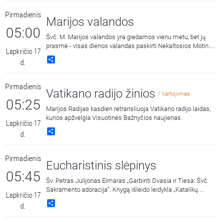
Pirmadienis
Marijos valandos
05:00
Švč. M. Marijos valandos yra giedamos vienu metu, bet jų
prasmė - visas dienos valandas paskirti Nekaltosios Motinos
Lapkričio 17
šlovei.
Share
d.
Pirmadienis
Vatikano radijo žinios
/ kartojimas
05:25
Marijos Radijas kasdien retransliuoja Vatikano radijo laidas,
kurios apžvelgia Visuotinės Bažnyčios naujienas.
Lapkričio 17
Share
d.
Pirmadienis
Eucharistinis slėpinys
05:45
Šv. Petras Julijonas Eimaras „Garbinti Dvasia ir Tiesa: Švč.
Sakramento adoracija“. Knygą išleido leidykla „Katalikų
Lapkričio 17
pasaulio leidiniai“ 2018 metais. Skaito Vilius Kaminskas.
Share
d.