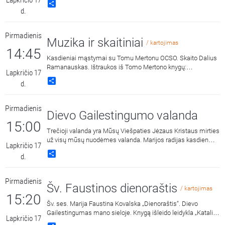
Lapkričio 17
Share
d.
Pirmadienis
Muzika ir skaitiniai
/ kartojimas
14:45
Kasdieniai mąstymai su Tomu Mertonu OCSO. Skaito Dalius
Ramanauskas. Ištraukos iš Tomo Mertono knygų:
Lapkričio 17
„Septynaukštis kalnas“, išleido „Katalikų pasaulio leidiniai“,
Share
d.
2011 m. ir „Jonos ženklas“, išleido „Katalikų pasaulio leidiniai“,
2015 m.
Pirmadienis
Dievo Gailestingumo valanda
15:00
Trečioji valanda yra Mūsų Viešpaties Jėzaus Kristaus mirties
už visų mūsų nuodėmes valanda. Marijos radijas kasdien
Lapkričio 17
15:00 ir 3:00 kviečia melstis drauge kalbant Dievo
Share
d.
Gailestingumo vainikėlį ir litaniją bei pasiklausyti ištraukų iš
šv. Faustinos dienoraščio. 15:00 malda transliuojama iš
Dievo Gailestingumo šventovės Vilniuje, kur saugomas ir
Pirmadienis
gerbiamas Gailestingojo Jėzaus paveikslas, nutapytas pagal
Šv. Faustinos dienoraštis
/ kartojimas
šv. Faustinos regėjimus.
15:20
Šv. ses. Marija Faustina Kovalska „Dienoraštis“. Dievo
Gailestingumas mano sieloje. Knygą išleido leidykla „Katalikų
Lapkričio 17
pasaulio leidiniai“, 2014 m.