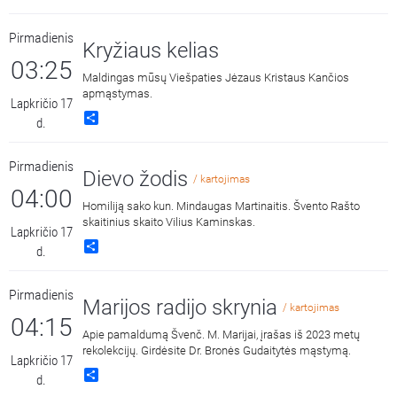
Pirmadienis
Kryžiaus kelias
03:25
Maldingas mūsų Viešpaties Jėzaus Kristaus Kančios
apmąstymas.
Lapkričio 17
Share
d.
Pirmadienis
Dievo žodis
/ kartojimas
04:00
Homiliją sako kun. Mindaugas Martinaitis. Švento Rašto
skaitinius skaito Vilius Kaminskas.
Lapkričio 17
Share
d.
Pirmadienis
Marijos radijo skrynia
/ kartojimas
04:15
Apie pamaldumą Švenč. M. Marijai, įrašas iš 2023 metų
rekolekcijų. Girdėsite Dr. Bronės Gudaitytės mąstymą.
Lapkričio 17
Share
d.