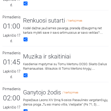
Share
d.
Pirmadienis
Renkuosi sutarti
/ kartojimas
01:00
Kodėl dažnai jaučiamės pavargę, praradę džiaugsmą net
kartais mylėti save ir savo artimuosius ar savo veiklas?
Lapkričio 17
Evangelijoje girdime žodžius „Mylėk savo artimą kaip pats
Share
d.
save“, tačiau kyla klausimas ar galima rūpintis kitu, mylėti
artimą, kai pats viduje jautiesi tuščias? Laidos viešnia
koučingo specialistė Jurgita Jankuvienė. Laidą veda
Pirmadienis
psichologinės-emocinės sveikatos specialistė Janina
Muzika ir skaitiniai
Sabaitė.
01:45
Kasdieniai mąstymai su Tomu Mertonu OCSO. Skaito Dalius
Ramanauskas. Ištraukos iš Tomo Mertono knygų:
Lapkričio 17
„Septynaukštis kalnas“, išleido „Katalikų pasaulio leidiniai“,
Share
d.
2011 m. ir „Jonos ženklas“, išleido „Katalikų pasaulio leidiniai“,
2015 m.
Pirmadienis
Ganytojo žodis
/ kartojimas
02:00
Popiežiaus Leono XIV žinią 9-osios Pasaulinės vargstančiųjų
dienos proga „Tu esi mano viltis, Viešpatie“ (Ps 71, 5)
Lapkričio 17
komentuoja kun. Tomas Trečiokas. Laidą veda Lietuvos