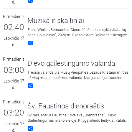
Share
d.
Carito Tarybos pirmininkas, Kauno Carito vadovas, nuolatinis
diakonas Arūnas Kučikas.
Pirmadienis
Muzika ir skaitiniai
02:40
Franz Werfel „Bernadetos Giesmė“. Išleido leidykla „Katalikų
pasaulio leidiniai“, 2020 m. Skaito aktorė Doloresa Kazragytė.
Lapkričio 17
Share
d.
Pirmadienis
Dievo gailestingumo valanda
03:00
Trečioji valanda yra Mūsų Viešpaties Jėzaus Kristaus mirties
už visų mūsų nuodėmes valanda. Marijos radijas kasdien
Lapkričio 17
15:00 ir 3:00 kviečia melstis drauge kalbant Dievo
Share
d.
Gailestingumo vainikėlį ir litaniją bei pasiklausyti ištraukų iš
šv. Faustinos dienoraščio. 15:00 malda transliuojama iš
Dievo Gailestingumo šventovės Vilniuje, kur saugomas ir
Pirmadienis
gerbiamas Gailestingojo Jėzaus paveikslas, nutapytas pagal
Šv. Faustinos dienoraštis
šv. Faustinos regėjimus.
03:20
Šv. ses. Marija Faustina Kovalska „Dienoraštis“. Dievo
Gailestingumas mano sieloje. Knygą išleido leidykla „Katalikų
Lapkričio 17
pasaulio leidiniai“, 2014 m.
Share
d.