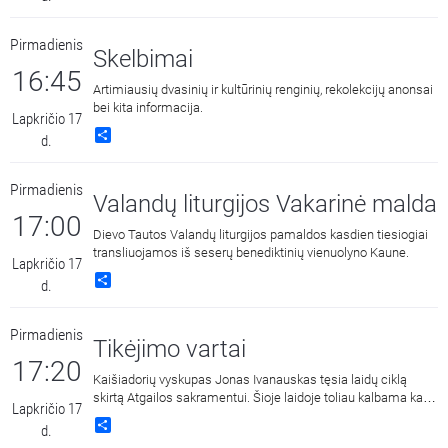
Pirmadienis
Skelbimai
16:45
Artimiausių dvasinių ir kultūrinių renginių, rekolekcijų anonsai
bei kita informacija.
Lapkričio 17
Share
d.
Pirmadienis
Valandų liturgijos Vakarinė malda
17:00
Dievo Tautos Valandų liturgijos pamaldos kasdien tiesiogiai
transliuojamos iš seserų benediktinių vienuolyno Kaune.
Lapkričio 17
Share
d.
Pirmadienis
Tikėjimo vartai
17:20
Kaišiadorių vyskupas Jonas Ivanauskas tęsia laidų ciklą
skirtą Atgailos sakramentui. Šioje laidoje toliau kalbama kaip
Lapkričio 17
Bažnyčia supranta nuodėmę? (7 laida)
Share
d.