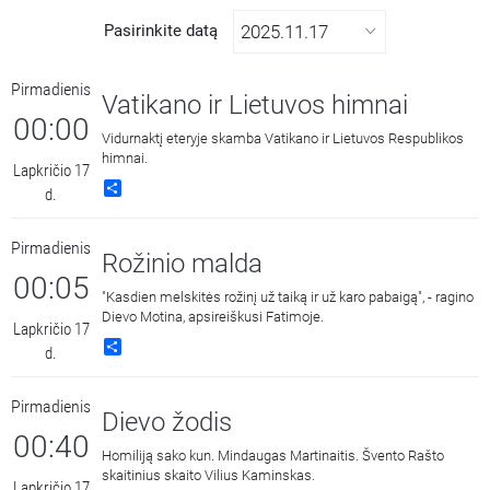
Pasirinkite datą
Pirmadienis
Vatikano ir Lietuvos himnai
00:00
Vidurnaktį eteryje skamba Vatikano ir Lietuvos Respublikos
himnai.
Lapkričio 17
Share
d.
Pirmadienis
Rožinio malda
00:05
"Kasdien melskitės rožinį už taiką ir už karo pabaigą", - ragino
Dievo Motina, apsireiškusi Fatimoje.
Lapkričio 17
Share
d.
Pirmadienis
Dievo žodis
00:40
Homiliją sako kun. Mindaugas Martinaitis. Švento Rašto
skaitinius skaito Vilius Kaminskas.
Lapkričio 17