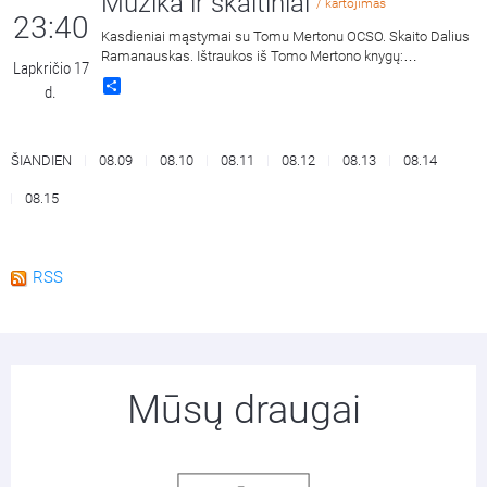
Muzika ir skaitiniai
/ kartojimas
Sabaitė.
23:40
Kasdieniai mąstymai su Tomu Mertonu OCSO. Skaito Dalius
Ramanauskas. Ištraukos iš Tomo Mertono knygų:
Lapkričio 17
„Septynaukštis kalnas“, išleido „Katalikų pasaulio leidiniai“,
Share
d.
2011 m. ir „Jonos ženklas“, išleido „Katalikų pasaulio leidiniai“,
2015 m.
ŠIANDIEN
08.09
08.10
08.11
08.12
08.13
08.14
08.15
RSS
Mūsų draugai