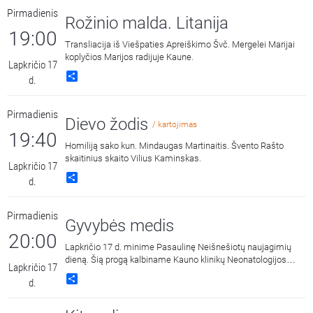
įdomesni faktai. Žvelgiant į vyskupo įvairiapusę
Pirmadienis
veiklą susidaro įspūdis, kad jo visur buvo daug, bet tuo pačiu
Rožinio malda. Litanija
vis likdavo tarsi nematomas? Meldžiame palaimintųjų
19:00
garbės šiam kankiniui ir atrodytų aišku - kankinystė tarsi
Transliacija iš Viešpaties Apreiškimo Švč. Mergelei Marijai
atsakymas, bet šalia rikiuojasi eilė kitų dorybių: labdarys,
koplyčios Marijos radijuje Kaune.
Lapkričio 17
vargstančiųjų ir skurstančiųjų globėjas, kuriam meilė Dievui ir
Share
d.
artimui buvo svarbiausia.
Pirmadienis
Dievo žodis
/ kartojimas
19:40
Homiliją sako kun. Mindaugas Martinaitis. Švento Rašto
skaitinius skaito Vilius Kaminskas.
Lapkričio 17
Share
d.
Pirmadienis
Gyvybės medis
20:00
Lapkričio 17 d. minime Pasaulinę Neišnešiotų naujagimių
dieną. Šią progą kalbiname Kauno klinikų Neonatologijos
Lapkričio 17
klinikos vadovę prof. Rasą Tamelienę ir asociacijos „Padedu
Share
d.
augti“ vadovė Inga Laukytę-Budrienę. Jas kalbina Kauno
klinikų dvasinė asistentė Svetlana Adler-Mikulėnienė.