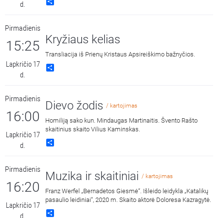
Share
d.
Pirmadienis
Kryžiaus kelias
15:25
Transliacija iš Prienų Kristaus Apsireiškimo bažnyčios.
Lapkričio 17
Share
d.
Pirmadienis
Dievo žodis
/ kartojimas
16:00
Homiliją sako kun. Mindaugas Martinaitis. Švento Rašto
skaitinius skaito Vilius Kaminskas.
Lapkričio 17
Share
d.
Pirmadienis
Muzika ir skaitiniai
/ kartojimas
16:20
Franz Werfel „Bernadetos Giesmė“. Išleido leidykla „Katalikų
pasaulio leidiniai“, 2020 m. Skaito aktorė Doloresa Kazragytė.
Lapkričio 17
Share
d.