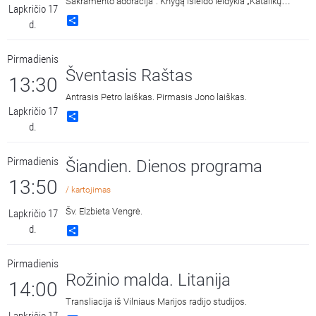
Sakramento adoracija“. Knygą išleido leidykla „Katalikų
Lapkričio 17
pasaulio leidiniai“ 2018 metais. Skaito Vilius Kaminskas.
Share
d.
Pirmadienis
Šventasis Raštas
13:30
Antrasis Petro laiškas. Pirmasis Jono laiškas.
Lapkričio 17
Share
d.
Pirmadienis
Šiandien. Dienos programa
13:50
/ kartojimas
Šv. Elzbieta Vengrė.
Lapkričio 17
d.
Share
Pirmadienis
Rožinio malda. Litanija
14:00
Transliacija iš Vilniaus Marijos radijo studijos.