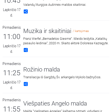
10:45
Valandų liturgijos Aušrinės maldos skaitiniai.
Lapkričio 17
Share
d.
Pirmadienis
Muzika ir skaitiniai
/ kartojimas
11:00
Franz Werfel „Bernadetos Giesmė“. Išleido leidykla „Katalikų
pasaulio leidiniai“, 2020 m. Skaito aktorė Doloresa Kazragytė.
Lapkričio 17
Share
d.
Pirmadienis
Rožinio malda
11:25
Transliacija iš Gargždų Šv. arkangelo Mykolo bažnyčios.
Lapkričio 17
Share
d.
Pirmadienis
Viešpaties Angelo malda
11:55
Malda "Viešpaties Angelas" kalbama rytmetį, vidudienį ir