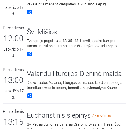
vakare prisimenant Viešpaties įsikūnijimo slėpinį.
Lapkričio 17
Share
d.
Pirmadienis
Šv. Mišios
12:00
Evangelija pagal Luką 18, 35–43. Homiliją sako kunigas
Virginijus Palionis. Transliacija iš Gargždų Šv. arkangelo
Lapkričio 17
Mykolo bažnyčios.
Share
d.
Pirmadienis
Valandų liturgijos Dieninė malda
13:00
Dievo Tautos Valandų liturgijos pamaldos kasdien tiesiogiai
transliuojamos iš seserų benediktinių vienuolyno Kaune.
Lapkričio 17
Share
d.
Pirmadienis
Eucharistinis slėpinys
/ kartojimas
13:15
Šv. Petras Julijonas Eimaras „Garbinti Dvasia ir Tiesa: Švč.