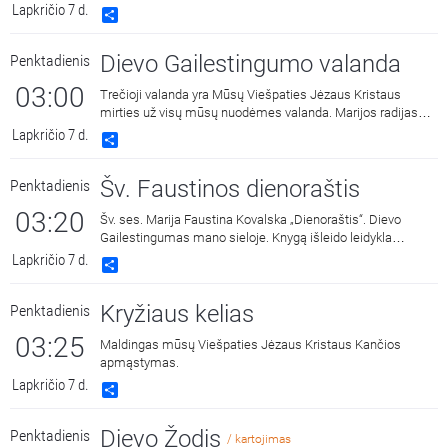
Kazragytė.
Lapkričio 7 d.
Share
Dievo Gailestingumo valanda
Penktadienis
03:00
Trečioji valanda yra Mūsų Viešpaties Jėzaus Kristaus
mirties už visų mūsų nuodėmes valanda. Marijos radijas
kasdien 15:00 ir 3:00 kviečia melstis drauge kalbant Dievo
Lapkričio 7 d.
Share
Gailestingumo vainikėlį ir litaniją bei pasiklausyti ištraukų iš
šv. Faustinos dienoraščio. 15:00 malda transliuojama iš
Šv. Faustinos dienoraštis
Penktadienis
Dievo Gailestingumo šventovės Vilniuje, kur saugomas ir
gerbiamas Gailestingojo Jėzaus paveikslas, nutapytas
03:20
Šv. ses. Marija Faustina Kovalska „Dienoraštis“. Dievo
pagal šv. Faustinos regėjimus.
Gailestingumas mano sieloje. Knygą išleido leidykla
„Katalikų pasaulio leidiniai“, 2014 m.
Lapkričio 7 d.
Share
Kryžiaus kelias
Penktadienis
03:25
Maldingas mūsų Viešpaties Jėzaus Kristaus Kančios
apmąstymas.
Lapkričio 7 d.
Share
Dievo Žodis
Penktadienis
/ kartojimas