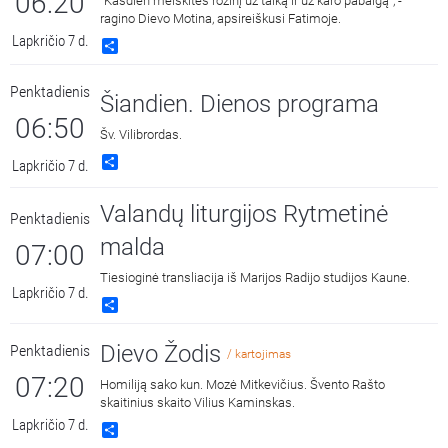
06:20
"Kasdien melskitės rožinį už taiką ir už karo pabaigą", -
ragino Dievo Motina, apsireiškusi Fatimoje.
Lapkričio 7 d.
Share
Penktadienis
Šiandien. Dienos programa
06:50
Šv. Vilibrordas.
Share
Lapkričio 7 d.
Valandų liturgijos Rytmetinė
Penktadienis
malda
07:00
Tiesioginė transliacija iš Marijos Radijo studijos Kaune.
Lapkričio 7 d.
Share
Dievo Žodis
Penktadienis
/ kartojimas
07:20
Homiliją sako kun. Mozė Mitkevičius. Švento Rašto
skaitinius skaito Vilius Kaminskas.
Lapkričio 7 d.
Share