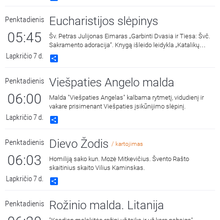
Eucharistijos slėpinys
Penktadienis
05:45
Šv. Petras Julijonas Eimaras „Garbinti Dvasia ir Tiesa: Švč.
Sakramento adoracija“. Knygą išleido leidykla „Katalikų
pasaulio leidiniai“ 2018 metais. Skaito Vilius Kaminskas.
Lapkričio 7 d.
Share
Viešpaties Angelo malda
Penktadienis
06:00
Malda "Viešpaties Angelas" kalbama rytmetį, vidudienį ir
vakare prisimenant Viešpaties įsikūnijimo slėpinį.
Lapkričio 7 d.
Share
Dievo Žodis
Penktadienis
/ kartojimas
06:03
Homiliją sako kun. Mozė Mitkevičius. Švento Rašto
skaitinius skaito Vilius Kaminskas.
Lapkričio 7 d.
Share
Rožinio malda. Litanija
Penktadienis