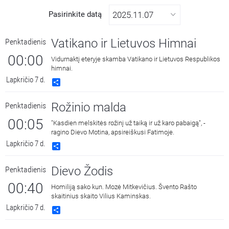
Pasirinkite datą
Vatikano ir Lietuvos Himnai
Penktadienis
00:00
Vidurnaktį eteryje skamba Vatikano ir Lietuvos Respublikos
himnai.
Lapkričio 7 d.
Share
Rožinio malda
Penktadienis
00:05
"Kasdien melskitės rožinį už taiką ir už karo pabaigą", -
ragino Dievo Motina, apsireiškusi Fatimoje.
Lapkričio 7 d.
Share
Dievo Žodis
Penktadienis
00:40
Homiliją sako kun. Mozė Mitkevičius. Švento Rašto
skaitinius skaito Vilius Kaminskas.
Lapkričio 7 d.
Share