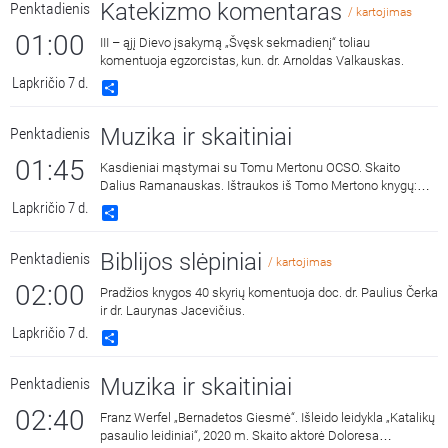
Katekizmo komentaras
Penktadienis
/ kartojimas
01:00
III – ąjį Dievo įsakymą „Švęsk sekmadienį“ toliau
komentuoja egzorcistas, kun. dr. Arnoldas Valkauskas.
Lapkričio 7 d.
Share
Muzika ir skaitiniai
Penktadienis
01:45
Kasdieniai mąstymai su Tomu Mertonu OCSO. Skaito
Dalius Ramanauskas. Ištraukos iš Tomo Mertono knygų:
„Septynaukštis kalnas“, išleido „Katalikų pasaulio leidiniai“,
Lapkričio 7 d.
Share
2011 m. ir „Jonos ženklas“, išleido „Katalikų pasaulio
leidiniai“, 2015 m.
Biblijos slėpiniai
Penktadienis
/ kartojimas
02:00
Pradžios knygos 40 skyrių komentuoja doc. dr. Paulius Čerka
ir dr. Laurynas Jacevičius.
Lapkričio 7 d.
Share
Muzika ir skaitiniai
Penktadienis
02:40
Franz Werfel „Bernadetos Giesmė“. Išleido leidykla „Katalikų
pasaulio leidiniai“, 2020 m. Skaito aktorė Doloresa