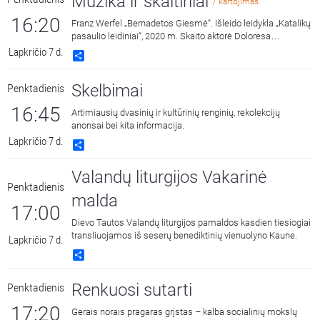
Muzika ir skaitiniai
/ kartojimas
16:20
Franz Werfel „Bernadetos Giesmė“. Išleido leidykla „Katalikų
pasaulio leidiniai“, 2020 m. Skaito aktorė Doloresa
Kazragytė.
Lapkričio 7 d.
Share
Skelbimai
Penktadienis
16:45
Artimiausių dvasinių ir kultūrinių renginių, rekolekcijų
anonsai bei kita informacija.
Lapkričio 7 d.
Share
Valandų liturgijos Vakarinė
Penktadienis
malda
17:00
Dievo Tautos Valandų liturgijos pamaldos kasdien tiesiogiai
transliuojamos iš seserų benediktinių vienuolyno Kaune.
Lapkričio 7 d.
Share
Renkuosi sutarti
Penktadienis
17:20
Gerais norais pragaras grįstas – kalba socialinių mokslų