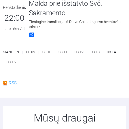
Malda prie išstatyto Švč.
Penktadienis
Sakramento
22:00
Tiesioginė transliacija iš Dievo Gailestingumo šventovės
Vilniuje.
Lapkričio 7 d.
Share
ŠIANDIEN
08.09
08.10
08.11
08.12
08.13
08.14
08.15
RSS
Mūsų draugai