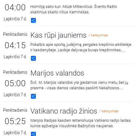
04:00
Homiliją sako kun. Mozė Mitkevičius. Švento Rašto
skaitinius skaito Vilius Kaminskas.
Lapkričio 7 d.
Share
Kas rūpi jauniems
Penktadienis
/ kartojimas
04:15
Pokalbis apie sportą, judėjimą, pergales krepšinio aikštelėje
ir kasdienybėje. Laidoje dalyvauja buvęs krepšininkas,
Europos taurės laimėtojas, tris kartus LKL čempionas, tris
Lapkričio 7 d.
Share
kartus LKL oro karalius, dabar – krepšinio treneris Darius
Sirtautas. Laidą veda Jonas Tamulis. Antroje laidos dalyje
Marijos valandos
Penktadienis
tais pačiais klausimais kalbinamas jaunimas Kauno
gatvėse. Laidos pabaigoje rubrikoje „Taksisto pasakojimas“,
05:00
Švč. M. Marijos valandos yra giedamos vienu metu, bet jų
kuriame „Gyvųjų akmenų“ bendruomenės narys Gintaras
prasmė - visas dienos valandas paskirti Nekaltosios
Obelenis pasakos apie Taksi automobilyje Dievo jam
Motinos šlovei.
siunčiamus žmones.
Lapkričio 7 d.
Share
Vatikano radijo žinios
Penktadienis
/ kartojimas
05:25
Marijos Radijas kasdien retransliuoja Vatikano radijo laidas,
kurios apžvelgia Visuotinės Bažnyčios naujienas.
Lapkričio 7 d.
Share