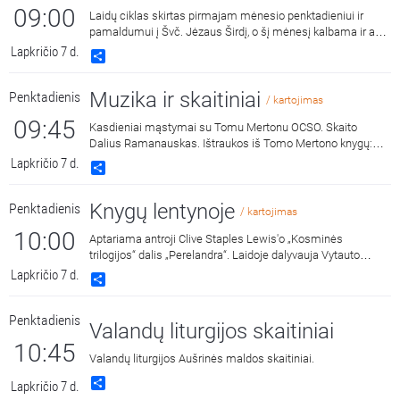
09:00
Laidų ciklas skirtas pirmajam mėnesio penktadieniui ir
pamaldumui į Švč. Jėzaus Širdį, o šį mėnesį kalbama ir apie
maldą už mirusius. Laidą veda kun. Mindaugas
Lapkričio 7 d.
Share
Malinauskas SJ.
Muzika ir skaitiniai
Penktadienis
/ kartojimas
09:45
Kasdieniai mąstymai su Tomu Mertonu OCSO. Skaito
Dalius Ramanauskas. Ištraukos iš Tomo Mertono knygų:
„Septynaukštis kalnas“, išleido „Katalikų pasaulio leidiniai“,
Lapkričio 7 d.
Share
2011 m. ir „Jonos ženklas“, išleido „Katalikų pasaulio
leidiniai“, 2015 m.
Knygų lentynoje
Penktadienis
/ kartojimas
10:00
Aptariama antroji Clive Staples Lewis'o „Kosminės
trilogijos“ dalis „Perelandra“. Laidoje dalyvauja Vytauto
Didžiojo universiteto Katalikų teologijos
Lapkričio 7 d.
Share
fakulteto dėstytojas, prof. Artūras Lukaševičius ir Vytauto
Didžiojo universiteto Katalikų teologijos fakulteto dekanas
Penktadienis
dr. Benas Ulevičius.
Valandų liturgijos skaitiniai
10:45
Valandų liturgijos Aušrinės maldos skaitiniai.
Share
Lapkričio 7 d.