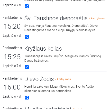
kasdien 15:00 ir 3:00 kviečia melstis drauge kalbant Dievo
Lapkričio 7 d.
Share
Gailestingumo vainikėlį ir litaniją bei pasiklausyti ištraukų iš
šv. Faustinos dienoraščio. 15:00 malda transliuojama iš
Šv. Faustinos dienoraštis
Penktadienis
Dievo Gailestingumo šventovės Vilniuje, kur saugomas ir
/ kartojimas
gerbiamas Gailestingojo Jėzaus paveikslas, nutapytas
15:20
Šv. ses. Marija Faustina Kovalska „Dienoraštis“. Dievo
pagal šv. Faustinos regėjimus.
Gailestingumas mano sieloje. Knygą išleido leidykla
„Katalikų pasaulio leidiniai“, 2014 m.
Lapkričio 7 d.
Share
Kryžiaus kelias
Penktadienis
15:25
Transliacija iš Pivašiūnų Švč. Mergelės Marijos Ėmimo į
Dangų bažnyčios.
Lapkričio 7 d.
Share
Dievo Žodis
Penktadienis
/ kartojimas
16:00
Homiliją sako kun. Mozė Mitkevičius. Švento Rašto
skaitinius skaito Vilius Kaminskas.
Lapkričio 7 d.
Share
Penktadienis