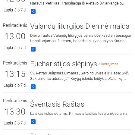
Narsutis Petrikas. Transliacija iš Rietavo Šv. arkangelo
Mykolo bažnyčios.
Lapkričio 7 d.
Share
Valandų liturgijos Dieninė malda
Penktadienis
13:00
Dievo Tautos Valandų liturgijos pamaldos kasdien tiesiogiai
transliuojamos iš seserų benediktinių vienuolyno Kaune.
Lapkričio 7 d.
Share
Eucharistijos slėpinys
Penktadienis
/ kartojimas
13:15
Šv. Petras Julijonas Eimaras „Garbinti Dvasia ir Tiesa: Švč.
Sakramento adoracija“. Knygą išleido leidykla „Katalikų
pasaulio leidiniai“ 2018 metais. Skaito Vilius Kaminskas.
Lapkričio 7 d.
Share
Penktadienis
Šventasis Raštas
13:30
Laiškas kolosiečiams. Pirmasis laiškas tesalonikiečiams.
Share
Lapkričio 7 d.