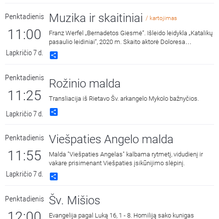
Muzika ir skaitiniai
Penktadienis
/ kartojimas
11:00
Franz Werfel „Bernadetos Giesmė“. Išleido leidykla „Katalikų
pasaulio leidiniai“, 2020 m. Skaito aktorė Doloresa
Kazragytė.
Lapkričio 7 d.
Share
Penktadienis
Rožinio malda
11:25
Transliacija iš Rietavo Šv. arkangelo Mykolo bažnyčios.
Share
Lapkričio 7 d.
Viešpaties Angelo malda
Penktadienis
11:55
Malda "Viešpaties Angelas" kalbama rytmetį, vidudienį ir
vakare prisimenant Viešpaties įsikūnijimo slėpinį.
Lapkričio 7 d.
Share
Šv. Mišios
Penktadienis
12:00
Evangelija pagal Luką 16, 1 - 8. Homiliją sako kunigas