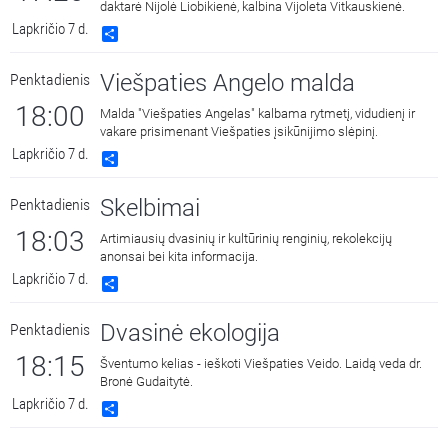
daktarė Nijolė Liobikienė, kalbina Vijoleta Vitkauskienė.
Lapkričio 7 d.
Share
Viešpaties Angelo malda
Penktadienis
18:00
Malda "Viešpaties Angelas" kalbama rytmetį, vidudienį ir
vakare prisimenant Viešpaties įsikūnijimo slėpinį.
Lapkričio 7 d.
Share
Skelbimai
Penktadienis
18:03
Artimiausių dvasinių ir kultūrinių renginių, rekolekcijų
anonsai bei kita informacija.
Lapkričio 7 d.
Share
Dvasinė ekologija
Penktadienis
18:15
Šventumo kelias - ieškoti Viešpaties Veido. Laidą veda dr.
Bronė Gudaitytė.
Lapkričio 7 d.
Share