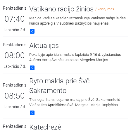
Vatikano radijo žinios
Penktadienis
/ kartojimas
07:40
Marijos Radijas kasdien retransliuoja Vatikano radijo laidas,
kurios apžvelgia Visuotinės Bažnyčios naujienas.
Lapkričio 7 d.
Share
Aktualijos
Penktadienis
08:00
Pokalbyje apie šiais metais lapkričio 9-16 d. vyksiančius
Aušros Vartų Švenčiausiosios Mergelės Marijos
Gailestingumo Motinos atlaidus dalyvauja: Aušros Vartų
Lapkričio 7 d.
Share
koplyčios rektorius mons. Kęstutis Latoža, parapijiečiai
Aldona Bendoriūtė ir Zenonas Valickas. Laidą veda
Ryto malda prie Švč.
kun. Mykolas Sotničenka.
Penktadienis
Sakramento
08:50
Tiesiogiai transliuojame maldą prie Švč. Sakramento iš
Viešpaties Apreiškimo Švč. Mergelei Marijai koplyčios
Lapkričio 7 d.
Marijos radijuje Kaune.
Share
Katechezė
Penktadienis