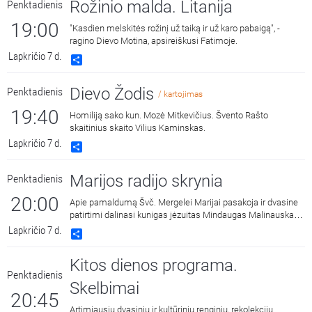
Rožinio malda. Litanija
Penktadienis
19:00
"Kasdien melskitės rožinį už taiką ir už karo pabaigą", -
ragino Dievo Motina, apsireiškusi Fatimoje.
Lapkričio 7 d.
Share
Dievo Žodis
Penktadienis
/ kartojimas
19:40
Homiliją sako kun. Mozė Mitkevičius. Švento Rašto
skaitinius skaito Vilius Kaminskas.
Lapkričio 7 d.
Share
Marijos radijo skrynia
Penktadienis
20:00
Apie pamaldumą Švč. Mergelei Marijai pasakoja ir dvasine
patirtimi dalinasi kunigas jėzuitas Mindaugas Malinauskas.
Pasiklausykime 2023 metų įrašo.
Lapkričio 7 d.
Share
Kitos dienos programa.
Penktadienis
Skelbimai
20:45
Artimiausių dvasinių ir kultūrinių renginių, rekolekcijų