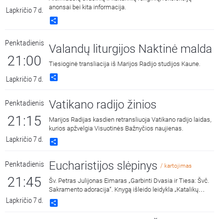
anonsai bei kita informacija.
Lapkričio 7 d.
Share
Penktadienis
Valandų liturgijos Naktinė malda
21:00
Tiesioginė transliacija iš Marijos Radijo studijos Kaune.
Share
Lapkričio 7 d.
Vatikano radijo žinios
Penktadienis
21:15
Marijos Radijas kasdien retransliuoja Vatikano radijo laidas,
kurios apžvelgia Visuotinės Bažnyčios naujienas.
Lapkričio 7 d.
Share
Eucharistijos slėpinys
Penktadienis
/ kartojimas
21:45
Šv. Petras Julijonas Eimaras „Garbinti Dvasia ir Tiesa: Švč.
Sakramento adoracija“. Knygą išleido leidykla „Katalikų
pasaulio leidiniai“ 2018 metais. Skaito Vilius Kaminskas.
Lapkričio 7 d.
Share