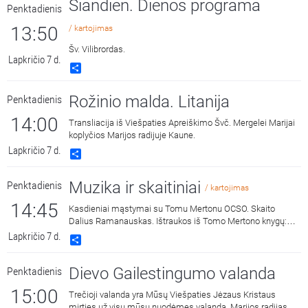
Šiandien. Dienos programa
Penktadienis
13:50
/ kartojimas
Šv. Vilibrordas.
Lapkričio 7 d.
Share
Rožinio malda. Litanija
Penktadienis
14:00
Transliacija iš Viešpaties Apreiškimo Švč. Mergelei Marijai
koplyčios Marijos radijuje Kaune.
Lapkričio 7 d.
Share
Muzika ir skaitiniai
Penktadienis
/ kartojimas
14:45
Kasdieniai mąstymai su Tomu Mertonu OCSO. Skaito
Dalius Ramanauskas. Ištraukos iš Tomo Mertono knygų:
„Septynaukštis kalnas“, išleido „Katalikų pasaulio leidiniai“,
Lapkričio 7 d.
Share
2011 m. ir „Jonos ženklas“, išleido „Katalikų pasaulio
leidiniai“, 2015 m.
Dievo Gailestingumo valanda
Penktadienis
15:00
Trečioji valanda yra Mūsų Viešpaties Jėzaus Kristaus
mirties už visų mūsų nuodėmes valanda. Marijos radijas