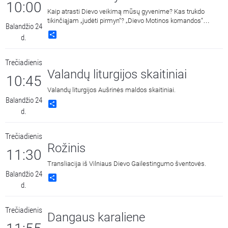
10:00
Kaip atrasti Dievo veikimą mūsų gyvenime? Kas trukdo
tikinčiąjam „judėti pirmyn“? „Dievo Motinos komandos“
Balandžio 24
rengiama laida šeimoms pagal Ralph Martin knygą
Share
d.
„Troškimų išsipildymas“. Laidoje dalyvauja kun. Žilvinas
Zinkevičius. Laidą veda Vaida ir Modestas Jasiulevičiai.
Trečiadienis
Valandų liturgijos skaitiniai
10:45
Valandų liturgijos Aušrinės maldos skaitiniai.
Balandžio 24
Share
d.
Trečiadienis
Rožinis
11:30
Transliacija iš Vilniaus Dievo Gailestingumo šventovės.
Balandžio 24
Share
d.
Trečiadienis
Dangaus karaliene