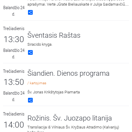
aprašymai. Vertė Jūratė Bieliauskaitė ir Julija Gaidamavčiūtė.
Balandžio 24
Skaito Austėja Brazauskaitė.
Share
d.
Trečiadienis
Šventasis Raštas
13:30
Siracido knyga.
Balandžio 24
Share
d.
Trečiadienis
Šiandien. Dienos programa
13:50
/ kartojimas
Šv. Jonas Krikštytojas Piamarta
Balandžio 24
d.
Share
Trečiadienis
Rožinis. Šv. Juozapo litanija
14:00
Transliacija iš Vilniaus Šv. Kryžiaus Atradimo (Kalvarijų)