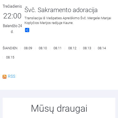
Trečiadienis
Švč. Sakramento adoracija
22:00
Transliacija iš Viešpaties Apreiškimo Švč. Mergelei Marijai
Koplyčios Marijos radijuje Kaune.
Balandžio 24
Share
d.
ŠIANDIEN
08.09
08.10
08.11
08.12
08.13
08.14
08.15
RSS
Mūsų draugai