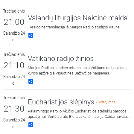
Trečiadienis
Valandų liturgijos Naktinė malda
21:00
Tiesioginė transliacija iš Marijos Radijo studijos Kaune.
Balandžio 24
Share
d.
Trečiadienis
Vatikano radijo žinios
21:10
Marijos Radijas kasdien retransliuoja Vatikano radijo laidas,
kurios apžvelgia Visuotinės Bažnyčios naujienas.
Balandžio 24
Share
d.
Trečiadienis
Eucharistijos slėpinys
/ kartojimas
21:30
Palaimintojo Karolio Akučio Eucharistijos stebuklų parodos
aprašymai. Vertė Jūratė Bieliauskaitė ir Julija Gaidamavčiūtė.
Balandžio 24
Skaito Austėja Brazauskaitė.
Share
d.