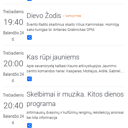
Trečiadienis
Dievo Žodis
/ kartojimas
19:40
Švento Rašto skaitinius skaito Vilius Kaminskas. Homiliją
sako kunigas br. Antanas Grabnickas OFM.
Balandžio 24
Share
d.
Trečiadienis
Kas rūpi jauniems
20:00
Apie savanorystę kalbasi Kauno arkivyskupijos Jaunimo
centro komandos nariai: Kasparas, Motiejus, Aidilė, Gabrielė.
Balandžio 24
Laidą veda Monika ir Andrius.
Share
d.
Skelbimai ir muzika. Kitos dienos
Trečiadienis
programa
20:40
Artimiausių dvasinių ir kultūrinių renginių, rekolekcijų anonsai
Balandžio 24
bei kita informacija.
d.
Share