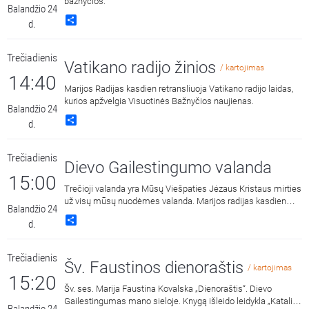
bažnyčios.
Balandžio 24
Share
d.
Trečiadienis
Vatikano radijo žinios
/ kartojimas
14:40
Marijos Radijas kasdien retransliuoja Vatikano radijo laidas,
kurios apžvelgia Visuotinės Bažnyčios naujienas.
Balandžio 24
Share
d.
Trečiadienis
Dievo Gailestingumo valanda
15:00
Trečioji valanda yra Mūsų Viešpaties Jėzaus Kristaus mirties
už visų mūsų nuodėmes valanda. Marijos radijas kasdien
Balandžio 24
15:00 ir 3:00 kviečia melstis drauge kalbant Dievo
Share
d.
Gailestingumo vainikėlį ir litaniją bei pasiklausyti ištraukų iš
šv. Faustinos dienoraščio. 15:00 malda transliuojama iš
Dievo Gailestingumo šventovės Vilniuje, kur saugomas ir
Trečiadienis
gerbiamas Gailestingojo Jėzaus paveikslas, nutapytas pagal
Šv. Faustinos dienoraštis
/ kartojimas
šv. Faustinos regėjimus.
15:20
Šv. ses. Marija Faustina Kovalska „Dienoraštis“. Dievo
Gailestingumas mano sieloje. Knygą išleido leidykla „Katalikų