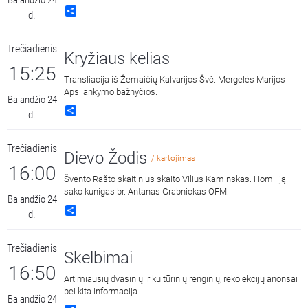
Balandžio 24
pasaulio leidiniai“, 2014 m.
Share
d.
Trečiadienis
Kryžiaus kelias
15:25
Transliacija iš Žemaičių Kalvarijos Švč. Mergelės Marijos
Apsilankymo bažnyčios.
Balandžio 24
Share
d.
Trečiadienis
Dievo Žodis
/ kartojimas
16:00
Švento Rašto skaitinius skaito Vilius Kaminskas. Homiliją
sako kunigas br. Antanas Grabnickas OFM.
Balandžio 24
Share
d.
Trečiadienis
Skelbimai
16:50
Artimiausių dvasinių ir kultūrinių renginių, rekolekcijų anonsai
bei kita informacija.
Balandžio 24