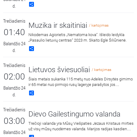
Share
d.
Trečiadienis
Muzika ir skaitiniai
/ kartojimas
01:40
Nikodemas Agiorietis „Nematoma kova“. Išleido leidykla
„Pasaulio lietuvių centras“ 2023 m. Skaito Eglė Šiliūnienė.
Balandžio 24
Share
d.
Trečiadienis
Lietuvos šviesuoliai
/ kartojimas
02:00
Šiais metais sukanka 115 metų nuo Adelės Dirsytės gimimo
ir 65 metai nuo pirmojo rusų lageryje parašytos jos
Balandžio 24
maldaknygės „Marija, gelbėki mus“ leidimo. Ta proga
Share
d.
Lietuvos politinių kalinių bendrija „Kolyma“ 2024 m. balandžio
20 d. surengė konferenciją, kurioje pranešimą skaitė kun.
Nerijus Pipiras „Ką reiškia mokyti XXI amžiaus Europą vilties?
Trečiadienis
Adelės Dirsytės pavyzdys“. Ištraukas iš Adelės Dirsytės
Dievo Gailestingumo valanda
knygos „Jūs manieji: Laiškai“ skaito aktorė Dominyka
03:00
Budinavičiūtė.
Trečioji valanda yra Mūsų Viešpaties Jėzaus Kristaus mirties
už visų mūsų nuodėmes valanda. Marijos radijas kasdien
Balandžio 24
15:00 ir 3:00 kviečia melstis drauge kalbant Dievo