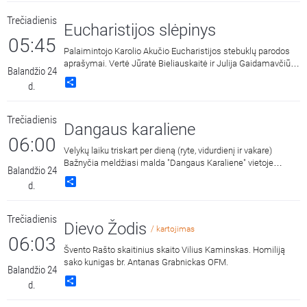
Trečiadienis
Eucharistijos slėpinys
05:45
Palaimintojo Karolio Akučio Eucharistijos stebuklų parodos
aprašymai. Vertė Jūratė Bieliauskaitė ir Julija Gaidamavčiūtė.
Balandžio 24
Skaito Austėja Brazauskaitė.
Share
d.
Trečiadienis
Dangaus karaliene
06:00
Velykų laiku triskart per dieną (ryte, vidurdienį ir vakare)
Bažnyčia meldžiasi malda "Dangaus Karaliene" vietoje
Balandžio 24
maldos "Viešpaties Angelas". Ji drauge su Įsikūnijusio Žodžio
Share
d.
Gimdytoja, išgyvenusia savo Sūnaus kančią ir mirtį už
pasaulio išgelbėjimą, džiaugiasi ir skelbia Jo prisikėlimą iš
numirusių.
Trečiadienis
Dievo Žodis
/ kartojimas
06:03
Švento Rašto skaitinius skaito Vilius Kaminskas. Homiliją
sako kunigas br. Antanas Grabnickas OFM.
Balandžio 24
Share
d.