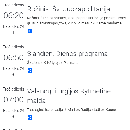
Trečiadienis
Rožinis. Šv. Juozapo litanija
06:20
Rožinis išties paprastas, labai paprastas, bet jo paprastumas
gilus ir išmintingas, toks, kurio ilgimės ir kuriame randame
Balandžio 24
ramybę.
Share
d.
Trečiadienis
Šiandien. Dienos programa
06:50
Šv. Jonas Krikštytojas Piamarta
Balandžio 24
Share
d.
Trečiadienis
Valandų liturgijos Rytmetinė
07:00
malda
Tiesioginė transliacija iš Marijos Radijo studijos Kaune.
Balandžio 24
d.
Share