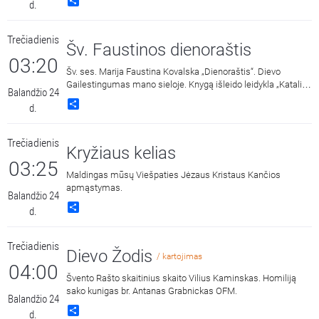
Share
d.
Gailestingumo vainikėlį ir litaniją bei pasiklausyti ištraukų iš
šv. Faustinos dienoraščio. 15:00 malda transliuojama iš
Dievo Gailestingumo šventovės Vilniuje, kur saugomas ir
Trečiadienis
gerbiamas Gailestingojo Jėzaus paveikslas, nutapytas pagal
Šv. Faustinos dienoraštis
šv. Faustinos regėjimus.
03:20
Šv. ses. Marija Faustina Kovalska „Dienoraštis“. Dievo
Gailestingumas mano sieloje. Knygą išleido leidykla „Katalikų
Balandžio 24
pasaulio leidiniai“, 2014 m.
Share
d.
Trečiadienis
Kryžiaus kelias
03:25
Maldingas mūsų Viešpaties Jėzaus Kristaus Kančios
apmąstymas.
Balandžio 24
Share
d.
Trečiadienis
Dievo Žodis
/ kartojimas
04:00
Švento Rašto skaitinius skaito Vilius Kaminskas. Homiliją
sako kunigas br. Antanas Grabnickas OFM.
Balandžio 24
Share
d.