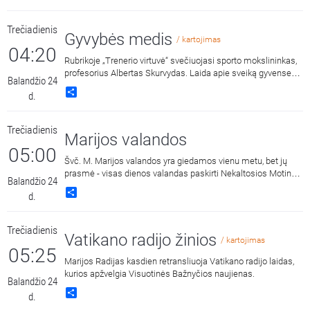
Trečiadienis
Gyvybės medis
/ kartojimas
04:20
Rubrikoje „Trenerio virtuvė“ svečiuojasi sporto mokslininkas,
profesorius Albertas Skurvydas. Laida apie sveiką gyvenseną
Balandžio 24
bei fizinį aktyvumą. Vėžio prevencija. Laidą veda treneris
Share
d.
Vytautas Binkis. (2 laida)
Trečiadienis
Marijos valandos
05:00
Švč. M. Marijos valandos yra giedamos vienu metu, bet jų
prasmė - visas dienos valandas paskirti Nekaltosios Motinos
Balandžio 24
šlovei.
Share
d.
Trečiadienis
Vatikano radijo žinios
/ kartojimas
05:25
Marijos Radijas kasdien retransliuoja Vatikano radijo laidas,
kurios apžvelgia Visuotinės Bažnyčios naujienas.
Balandžio 24
Share
d.