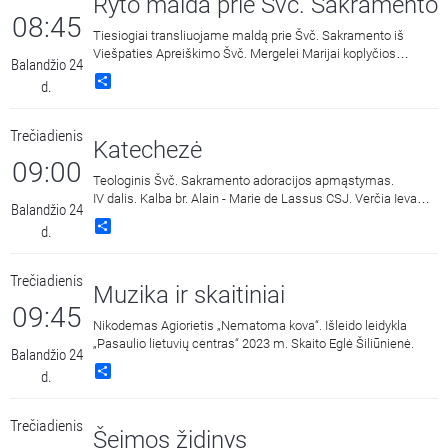
Ryto malda prie Švč. Sakramento
08:45
Tiesiogiai transliuojame maldą prie Švč. Sakramento iš
Viešpaties Apreiškimo Švč. Mergelei Marijai koplyčios
Balandžio 24
Marijos radijuje Kaune.
Share
d.
Trečiadienis
Katechezė
09:00
Teologinis Švč. Sakramento adoracijos apmąstymas.
IV dalis. Kalba br. Alain - Marie de Lassus CSJ. Verčia Ieva
Balandžio 24
Venskevičiūtė. Įrašas iš rekolekcijų „Adoracija -
Share
d.
krikščioniškosios maldos pagrindas“.
Trečiadienis
Muzika ir skaitiniai
09:45
Nikodemas Agiorietis „Nematoma kova“. Išleido leidykla
„Pasaulio lietuvių centras“ 2023 m. Skaito Eglė Šiliūnienė.
Balandžio 24
Share
d.
Trečiadienis
Šeimos židinys