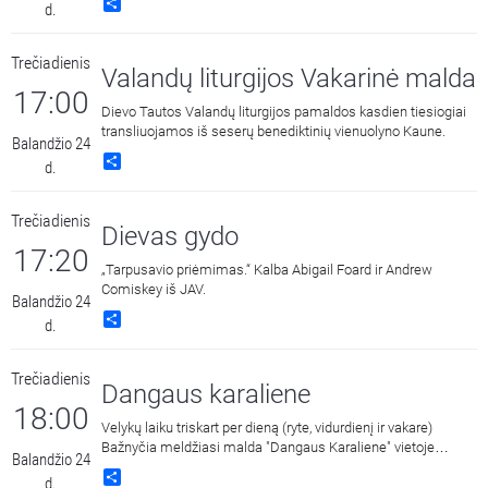
Share
d.
Trečiadienis
Valandų liturgijos Vakarinė malda
17:00
Dievo Tautos Valandų liturgijos pamaldos kasdien tiesiogiai
transliuojamos iš seserų benediktinių vienuolyno Kaune.
Balandžio 24
Share
d.
Trečiadienis
Dievas gydo
17:20
„Tarpusavio priėmimas.“ Kalba Abigail Foard ir Andrew
Comiskey iš JAV.
Balandžio 24
Share
d.
Trečiadienis
Dangaus karaliene
18:00
Velykų laiku triskart per dieną (ryte, vidurdienį ir vakare)
Bažnyčia meldžiasi malda "Dangaus Karaliene" vietoje
Balandžio 24
maldos "Viešpaties Angelas". Ji drauge su Įsikūnijusio Žodžio
Share
d.
Gimdytoja, išgyvenusia savo Sūnaus kančią ir mirtį už