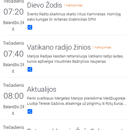
Trečiadienis
Dievo Žodis
/ kartojimas
07:20
Švento Rašto skaitinius skaito Vilius Kaminskas. Homiliją
sako kunigas br. Antanas Grabnickas OFM.
Balandžio 24
Share
d.
Trečiadienis
Vatikano radijo žinios
/ kartojimas
07:40
Marijos Radijas kasdien retransliuoja Vatikano radijo laidas,
kurios apžvelgia Visuotinės Bažnyčios naujienas.
Balandžio 24
Share
d.
Trečiadienis
Aktualijos
08:00
Penki svarbiausi Mergelės Marijos pranešimai Medžiugorėje.
Liudija Teresė Gažiova, atsakinga už piligrimų iš Rytų Europos
Balandžio 24
šalių priėmimą Medžiugorėje.
Share
d.
Trečiadienis