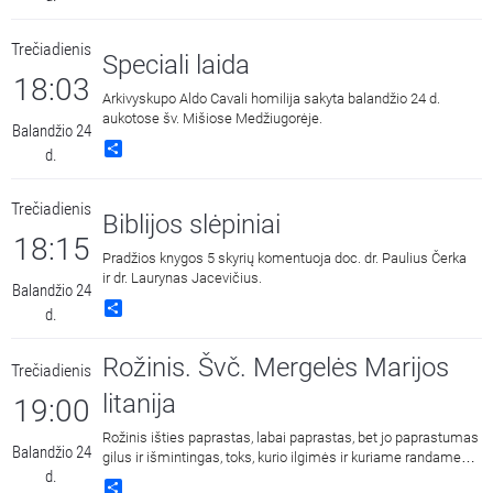
pasaulio išgelbėjimą, džiaugiasi ir skelbia Jo prisikėlimą iš
numirusių.
Trečiadienis
Speciali laida
18:03
Arkivyskupo Aldo Cavali homilija sakyta balandžio 24 d.
aukotose šv. Mišiose Medžiugorėje.
Balandžio 24
Share
d.
Trečiadienis
Biblijos slėpiniai
18:15
Pradžios knygos 5 skyrių komentuoja doc. dr. Paulius Čerka
ir dr. Laurynas Jacevičius.
Balandžio 24
Share
d.
Rožinis. Švč. Mergelės Marijos
Trečiadienis
litanija
19:00
Rožinis išties paprastas, labai paprastas, bet jo paprastumas
Balandžio 24
gilus ir išmintingas, toks, kurio ilgimės ir kuriame randame
d.
ramybę.
Share