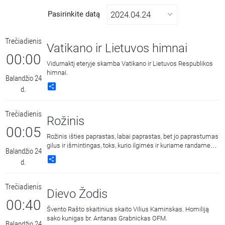
Pasirinkite datą
Trečiadienis
Vatikano ir Lietuvos himnai
00:00
Vidurnaktį eteryje skamba Vatikano ir Lietuvos Respublikos
himnai.
Balandžio 24
Share
d.
Trečiadienis
Rožinis
00:05
Rožinis išties paprastas, labai paprastas, bet jo paprastumas
gilus ir išmintingas, toks, kurio ilgimės ir kuriame randame
Balandžio 24
ramybę.
Share
d.
Trečiadienis
Dievo Žodis
00:40
Švento Rašto skaitinius skaito Vilius Kaminskas. Homiliją
sako kunigas br. Antanas Grabnickas OFM.
Balandžio 24