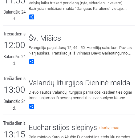
11:55
Velykų laiku triskart per dieną (ryte, vidurdienį ir vakare)
Bažnyčia meldžiasi malda "Dangaus Karaliene" vietoje
Balandžio 24
maldos "Viešpaties Angelas". Ji drauge su Įsikūnijusio Žodžio
Share
d.
Gimdytoja, išgyvenusia savo Sūnaus kančią ir mirtį už
pasaulio išgelbėjimą, džiaugiasi ir skelbia Jo prisikėlimą iš
numirusių.
Trečiadienis
Šv. Mišios
12:00
Evangelija pagal Joną 12, 44 - 50. Homiliją sako kun. Povilas
Narijauskas. Transliacija iš Vilniaus Dievo Gailestingumo
Balandžio 24
šventovės.
Share
d.
Trečiadienis
Valandų liturgijos Dieninė malda
13:00
Dievo Tautos Valandų liturgijos pamaldos kasdien tiesiogiai
transliuojamos iš seserų benediktinių vienuolyno Kaune.
Balandžio 24
Share
d.
Trečiadienis
Eucharistijos slėpinys
/ kartojimas
13:15
Palaimintojo Karolio Akučio Eucharistijos stebuklų parodos