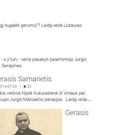
ogį nugalėk gerumu!"? Laidą veda Liutauras
 o ji turi, - verta pasakyti palaimintojo Jurgio
s Serapinas.
rasis Samarietis
2014-07-29
20
|
dos viešnia Nijolė Kukuraitienė iš Viniaus pal.
kupo Jurgio Matulaičio parapijos. Laidą veda
Share
tauras Serapinas.
Gerasis