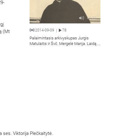
29-
45:00
gį
2014-09-09
78
|
mą (Mt
Palaimintasis arkivyskupas Jurgis
Matulaitis ir Švč. Mergelė Marija. Laidą
veda ses. Viktorija Plečkaitytė.
 ses. Viktorija Plečkaitytė.