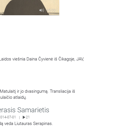
45:00
. Laidos viešnia Daina Čyvienė iš Čikagoje, JAV,
Matulaitį ir jo dvasingumą. Transliacija iš
laičio atlaidų.
rasis Samarietis
2014-07-01
21
|
dą veda Liutauras Serapinas.