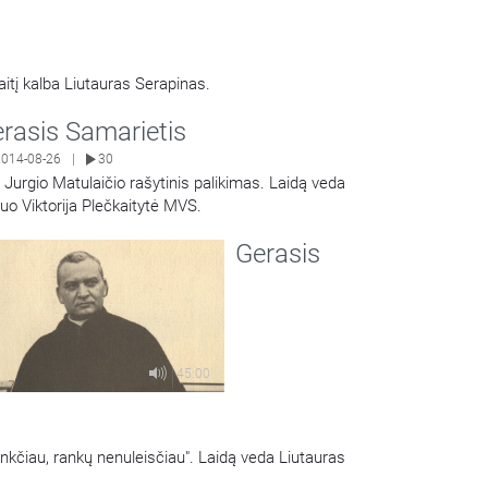
aitį kalba Liutauras Serapinas.
rasis Samarietis
2014-08-26
30
|
. Jurgio Matulaičio rašytinis palikimas. Laidą veda
uo Viktorija Plečkaitytė MVS.
Share
Gerasis
45:00
enkčiau, rankų nenuleisčiau". Laidą veda Liutauras