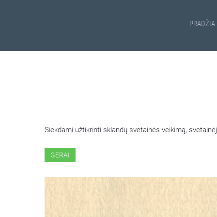
PRADŽIA
ŠIOJE SVETAINĖJE NAUDOJ
Siekdami užtikrinti sklandų svetainės veikimą, svetai
GERAI