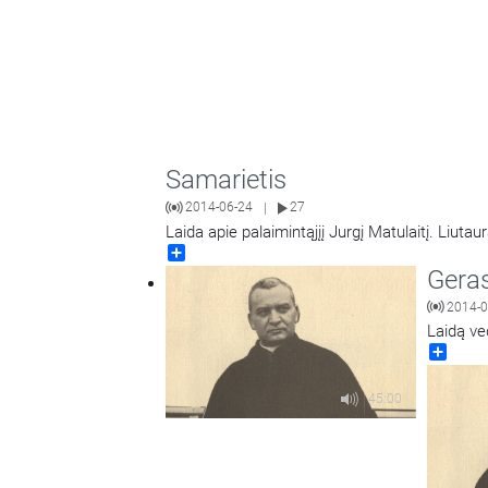
Samarietis
2014-06-24
27
|
Share
Geras
2014-0
Laidą ved
Share
45:00