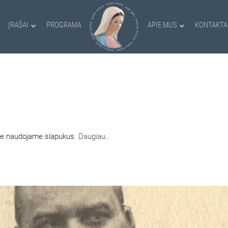
ĮRAŠAI
PROGRAMA
APIE MUS
KONTAKTA
AMI SLAPUKAI
nėje naudojame slapukus.
Daugiau..