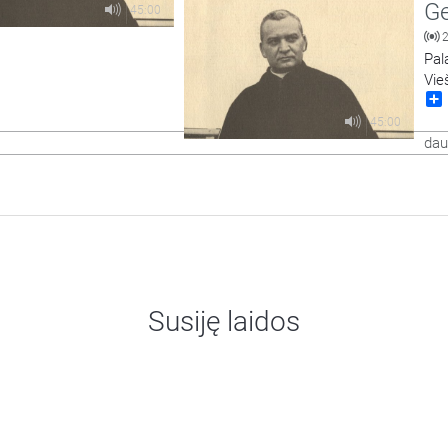
Ge
45:00
Pal
Vieš
ypa
45:00
dau
Susiję laidos