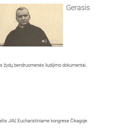
Share
Gerasis
45:00
Laida apie palaimintąjįį Jurgį Matulaitį. Liutauras Serapinas kalbina Genovaitę Gustaitę. Laidoje pristatomi ir Lietuvos žydų bendruomenės liudijimo dokumentai.
itis JAV, Eucharistiniame kongrese Čikagoje.