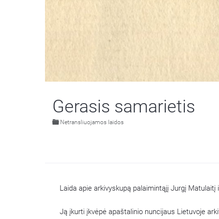
Gerasis samarietis
Netransliuojamos laidos
Laida apie arkivyskupą palaimintąjį Jurgį Matulaitį
Ją įkurti įkvėpė apaštalinio nuncijaus Lietuvoje ark