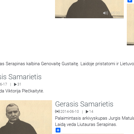
45:00
is Samarietis
6-17
31
|
a Viktorija Plečkaitytė.
Gerasis Samarietis
2014-06-10
14
|
Palaimintasis arkivyskupas Jurgis Matula
Laidą veda Liutauras Serapinas.
Share