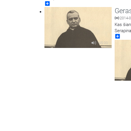
Share
Geras
2014-0
Kas šian
Serapina
Share
45:00