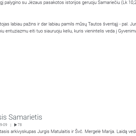
rgį palygino su Jėzaus pasakotos istorijos geruoju Samariečiu (Lk 10,
tojas labiau pažins ir dar labiau pamils mūsų Tautos šventąjį - pal. Jur
u entuziazmu eiti tuo siauruoju keliu, kuris vienintelis veda į Gyveni
is Samarietis
9-09
78
|
tasis arkivyskupas Jurgis Matulaitis ir Švč. Mergelė Marija. Laidą veda