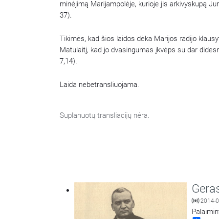
minėjimą Marijampolėje, kurioje jis arkivyskupą Ju
37).
Tikimės, kad šios laidos dėka Marijos radijo klausy
Matulaitį, kad jo dvasingumas įkvėps su dar didesni
7,14).
Laida nebetransliuojama.
Suplanuotų transliacijų nėra.
Geras
2014-0
Palaimin