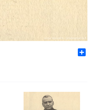
Jurgis Matulaitis
/
prodeoetpatria.lt
Share