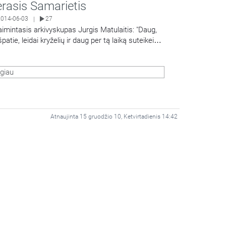
rasis Samarietis
2014-06-03
27
|
aimintasis arkivyskupas Jurgis Matulaitis: "Daug,
patie, leidai kryželių ir daug per tą laiką suteikei
Share
tingų malonių". Laidą veda Liutauras Serapinas
giau
Atnaujinta 15 gruodžio 10, Ketvirtadienis 14:42