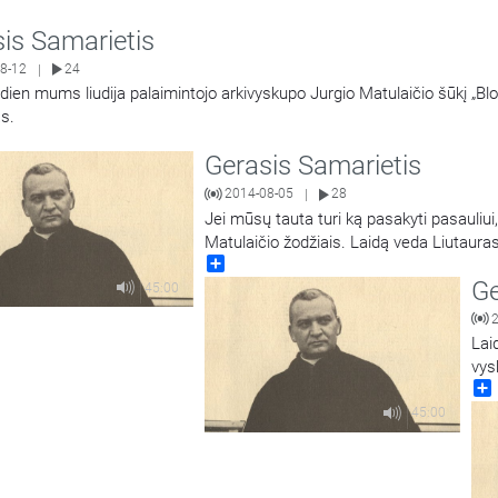
is Samarietis
8-12
24
|
dien mums liudija palaimintojo arkivyskupo Jurgio Matulaičio šūkį „Bl
s.
Gerasis Samarietis
2014-08-05
28
|
Jei mūsų tauta turi ką pasakyti pasauliui, -
Matulaičio žodžiais. Laidą veda Liutaura
Share
Ge
45:00
Lai
vys
Liu
45:00