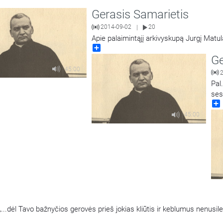
Gerasis Samarietis
2014-09-02
20
|
Apie palaimintąjį arkivyskupą Jurgį Matul
Share
Ge
45:00
Pal
ses
45:00
„...dėl Tavo bažnyčios gerovės prieš jokias kliūtis ir keblumus nenusil