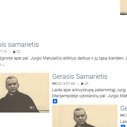
is samarietis
7-15
22
|
šgirsite apie pal. Jurgio Matulaičio atliktus darbus ir jų tąsą šiandien
s
…
Gerasis Samarietis
2014-07-08
25
|
Laida apie arkivyskupą palaimintąjį Jurgį 
Marijampolėje vykstančių pal. Jurgio Matu
Share
Ge
45:00
Lai