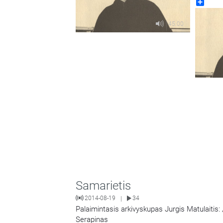
Share
45:00
Samarietis
2014-08-19
34
|
Palaimintasis arkivyskupas Jurgis Matulaitis: 
Serapinas