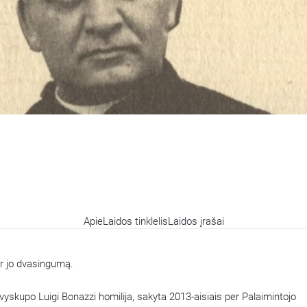
Apie
Laidos tinklelis
Laidos įrašai
 ir jo dvasingumą.
ivyskupo Luigi Bonazzi homilija, sakyta 2013-aisiais per Palaimintojo