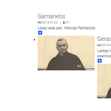
Samarietis
2014-07-22
27
|
Laidą veda ses. Viktorija Plečkaitytė.
Share
Geras
2014-0
Laidoje i
esančio
Share
45:00