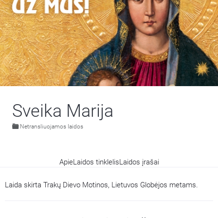
Sveika Marija
Netransliuojamos laidos
Apie
Laidos tinklelis
Laidos įrašai
Laida skirta Trakų Dievo Motinos, Lietuvos Globėjos metams.