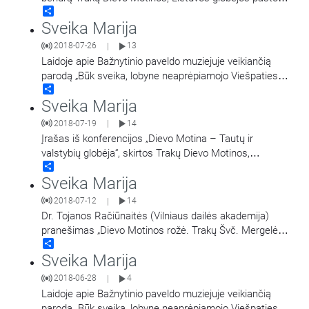
Share
ženklą. Kviečiame pasiklausyti šio ženklo
…
Sveika Marija
2018-07-26
13
|
Laidoje apie Bažnytinio paveldo muziejuje veikiančią
parodą „Būk sveika, lobyne neaprėpiamojo Viešpaties!
Share
Trakų Dievo Motina – Lietuvos Globėja. Trakų
Sveika Marija
bažnyčios lobynas
…
2018-07-19
14
|
Įrašas iš konferencijos „Dievo Motina – Tautų ir
valstybių globėja“, skirtos Trakų Dievo Motinos,
Share
Lietuvos Globėjos, paveikslo karūnavimo 300 metų
Sveika Marija
jubiliejaus
…
2018-07-12
14
|
Dr. Tojanos Račiūnaitės (Vilniaus dailės akademija)
pranešimas „Dievo Motinos rožė. Trakų Švč. Mergelės
Share
Marijos paveikslo ikonografijos ir kulto aspektai“.
Sveika Marija
Įrašas
…
2018-06-28
4
|
Laidoje apie Bažnytinio paveldo muziejuje veikiančią
parodą „Būk sveika, lobyne neaprėpiamojo Viešpaties!