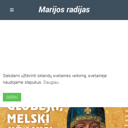
ŠIOJE SVETAINĖJE NAUDOJAMI
SLAPUKAI
Siekdami užtikrinti sklandų svetainės veikimą, svetainėje
naudojame slapukus.
Daugiau..
GERAI