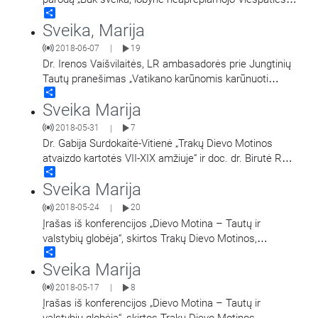
Share
Trakų Dievo Motina – Lietuvos Globėja. Trakų
Sveika, Marija
bažnyčios lobynas
…
2018-06-07
19
|
Dr. Irenos Vaišvilaitės, LR ambasadorės prie Jungtinių
Tautų pranešimas „Vatikano karūnomis karūnuoti
Share
atvaizdai ir Trakų Dievo Motinos karūnavimo
Sveika Marija
priešistorė“. Įrašas
…
2018-05-31
7
|
Dr. Gabija Surdokaitė-Vitienė „Trakų Dievo Motinos
atvaizdo kartotės VII-XIX amžiuje“ ir doc. dr. Birutė Rūta
Share
Vitkauskienė „Trakų Švč. Mergelės Marijos
…
Sveika Marija
2018-05-24
20
|
Įrašas iš konferencijos „Dievo Motina – Tautų ir
valstybių globėja“, skirtos Trakų Dievo Motinos,
Share
Lietuvos Globėjos, paveikslo karūnavimo 300 metų
Sveika Marija
jubiliejaus
…
2018-05-17
8
|
Įrašas iš konferencijos „Dievo Motina – Tautų ir
valstybių globėja“, skirtos Trakų Dievo Motinos,