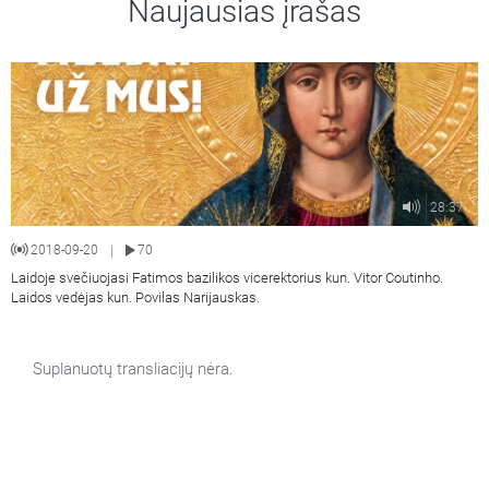
Naujausias įrašas
28:37
2018-09-20
70
|
Laidoje svečiuojasi Fatimos bazilikos vicerektorius kun. Vitor Coutinho.
Laidos vedėjas kun. Povilas Narijauskas.
Suplanuotų transliacijų nėra.