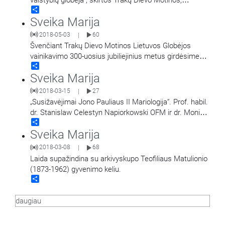
Share
Lietuvos Globėjos, paveikslo karūnavimo 300 metų
Sveika Marija
jubiliejaus
…
2018-05-03
60
|
Švenčiant Trakų Dievo Motinos Lietuvos Globėjos
vainikavimo 300-uosius jubiliejinius metus girdėsime
Share
kun. Ričardo Doveikos homiliją, sakytą Trakų Švč.
Sveika Marija
Mergelės Marijos
…
2018-03-15
27
|
„Susižavėjimai Jono Pauliaus II Mariologija“. Prof. habil.
dr. Stanislaw Celestyn Napiorkowski OFM ir dr. Monika
Share
Walus. Įrašas iš Trakuose vykusio
…
Sveika Marija
2018-03-08
68
|
Laida supažindina su arkivyskupo Teofiliaus Matulionio
(1873-1962) gyvenimo keliu.
Share
daugiau