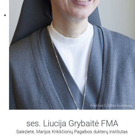
Kristinos Čyžiūtės nuotrauka
ses. Liucija Grybaitė FMA
Salezietė, Marijos Krikščionių Pagalbos dukterų institutas