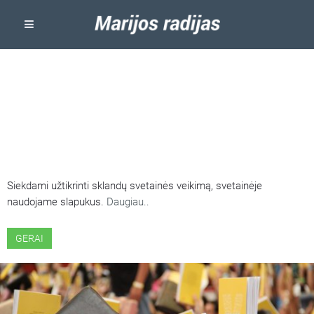
ŠIOJE SVETAINĖJE NAUDOJAMI
SLAPUKAI
Siekdami užtikrinti sklandų svetainės veikimą, svetainėje
naudojame slapukus.
Daugiau..
GERAI