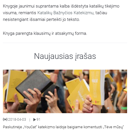
Knygoje jaunimui suprantama kalba išdėstyta katalikų tikėjimo
visuma, remiantis
Katalikų Bažnyčios Katekizmu
, tačiau
nesistengiant išsamiai perteikti jo teksto.
Knyga parengta klausimų ir atsakymų forma.
Naujausias įrašas
50:00
2018-04-03
91
|
Paskutinėje „YouCat“ katekizmo laidoje baigiame komentuoti „Tėve mūsų“