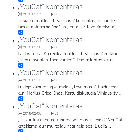
„YouCat“ komentaras
2018-02-27
33
|
Tęsiame maldos „Tėve mūsų“ komentarą ir šiandien
laidoje aptariame žodžius „teateinie Tavo Karalystė“.
Share
Laidoje dalyvauja jaunimas: Gabija, Matas, Arnoldas,
„YouCat“ komentaras
Aistė
…
2018-02-20
38
|
Laidos tema „Ką reiškia maldos „Tėve mūsų“ žodžiai
„Teesie šventas Tavo vardas"? Prie mikrofono kun.
Share
Povilas Narijauskas.
„YouCat“ komentaras
2018-02-13
23
|
Laidoje kalbama apie maldą „Tėve mūsų“. Laidą veda
kun. Nerijus Grigaliūnas. Kartu diskutuoja Vilniaus šv.
Share
Teresės parapijos jaunimas: Laura, Ieva
…
„YouCat“ komentaras
2018-02-06
53
|
„Tai kur tas dangus, kuriame yra mūsų Tėvas?“ YouCat
katekizmą jaunimui toliau nagrinėja ses. Liucija
Share