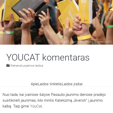
YOUCAT
/
Aid to the Church in Need (ACN)
YOUCAT komentaras
Netransliuojamos laidos
Apie
Laidos tinklelis
Laidos įrašai
Nuo tada, kai įvairiose šalyse Pasaulio jaunimo dienose pradėjo
susitikinėti jaunimas, kilo mintis Katekizmą „išversti“ į jaunimo
kalbą. Taip gimė
YouCat
.