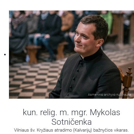
Asmeninio archyvo nuotrauka
kun. relig. m. mgr. Mykolas
Sotničenka
Vilniaus šv. Kryžiaus atradimo (Kalvarijų) bažnyčios vikaras.