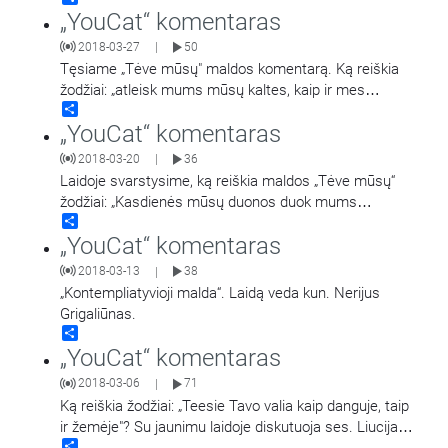
„YouCat“ komentaras
2018-03-27
50
|
Tęsiame „Tėve mūsų" maldos komentarą. Ką reiškia
žodžiai: „atleisk mums mūsų kaltes, kaip ir mes
Share
atleidžiame savo kaltininkams“? Laidą veda
…
„YouCat“ komentaras
2018-03-20
36
|
Laidoje svarstysime, ką reiškia maldos „Tėve mūsų“
žodžiai: „Kasdienės mūsų duonos duok mums
Share
šiandien“. Laidą veda br. pranciškonas kun. Paulius
„YouCat“ komentaras
Vaineikis.
2018-03-13
38
|
„Kontempliatyvioji malda“. Laidą veda kun. Nerijus
Grigaliūnas.
Share
„YouCat“ komentaras
2018-03-06
71
|
Ką reiškia žodžiai: „Teesie Tavo valia kaip danguje, taip
ir žemėje"? Su jaunimu laidoje diskutuoja ses. Liucija
Share
Grybaitė.