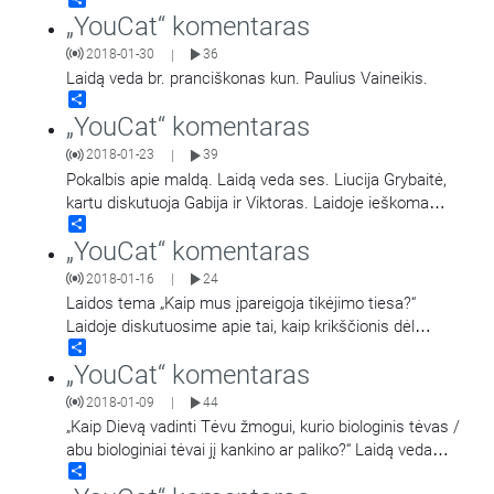
Grybaitė.
„YouCat“ komentaras
2018-01-30
36
|
Laidą veda br. pranciškonas kun. Paulius Vaineikis.
Share
„YouCat“ komentaras
2018-01-23
39
|
Pokalbis apie maldą. Laidą veda ses. Liucija Grybaitė,
kartu diskutuoja Gabija ir Viktoras. Laidoje ieškoma
Share
atsakymo: ar, kai meldžiamės, nesikalbame
…
„YouCat“ komentaras
2018-01-16
24
|
Laidos tema „Kaip mus įpareigoja tikėjimo tiesa?“
Laidoje diskutuosime apie tai, kaip krikščionis dėl
Share
ištikimybės tiesai ir dėl meilės Dievui
…
„YouCat“ komentaras
2018-01-09
44
|
„Kaip Dievą vadinti Tėvu žmogui, kurio biologinis tėvas /
abu biologiniai tėvai jį kankino ar paliko?“ Laidą veda
Share
ses. Liucija Grybaitė.
…