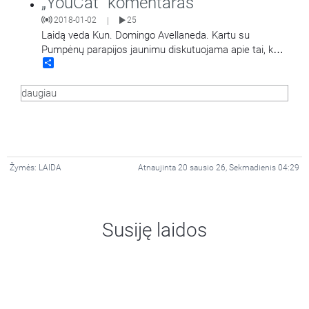
„YouCat“ komentaras
2018-01-02
25
|
Laidą veda Kun. Domingo Avellaneda. Kartu su
Pumpėnų parapijos jaunimu diskutuojama apie tai, kas
Share
yra mūsų Tėvas.
daugiau
Žymės:
LAIDA
Atnaujinta 20 sausio 26, Sekmadienis 04:29
Susiję laidos