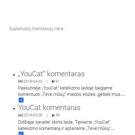
Suplanuotų transliacijų nėra.
„YouCat“ komentaras
2018-04-03
91
|
Paskutinėje „YouCat“ katekizmo laidoje baigiame
komentuoti „Tėve mūsų“ maldos eilutes „gelbėk mus
Share
nuo pikto“. Laidą veda ses. Liucija Grybaitė.
YouCat komentaras
2018-03-28
48
|
Didžiajai savaitei skirta laida. Tęsiame „YouCat“
katekizmo komentarą ir aptariame „Tėve mūsų“
Share
maldos žodžius „ir neleisk mūsų gundyti". Laidą veda
…