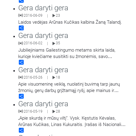
Share
socialinių projektų iniciatoriai ir
…
Gera daryti gera
2016-06-09
23
|
Laidos vedėjas Arūnas Kučikas kalbina Žaną Talandį.
Share
Gera daryti gera
2016-06-02
35
|
Jubiliejiniams Gailestingumo metams skirta laida,
kurioje kviečiame susitikti su žmonėmis, savo
Share
gyvenimu ir darbais liudijančiais Dievo gerumą bei
Gera daryti gera
Gailestingumą.
2016-05-26
18
|
Apie visuomeninę veiklą, nuolatinį buvimą tarp jaunų
žmonių, gerų darbų grįžtamąjį ryšį, apie mainus ir
Share
proginį gailestingumą kalbamės su „Ateities"
…
Gera daryti gera
2016-05-19
28
|
„Apie skurdą ir mūsų viltį“. Vysk. Kęstutis Kėvalas,
Arūnas Kučikas, Linas Kukuraitis. Įrašas iš Nacionalinio
Share
Gailestingumo kongreso.