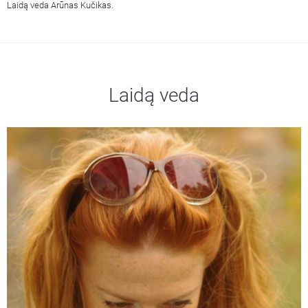
Laidą veda Arūnas Kučikas.
Laidą veda