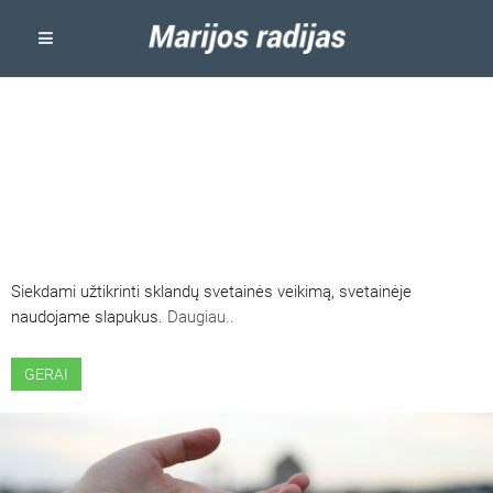
ŠIOJE SVETAINĖJE NAUDOJAMI
SLAPUKAI
Siekdami užtikrinti sklandų svetainės veikimą, svetainėje
naudojame slapukus.
Daugiau..
GERAI