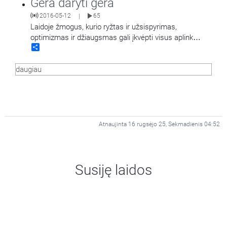
Gera daryti gera
2016-05-12
65
|
Laidoje žmogus, kurio ryžtas ir užsispyrimas,
optimizmas ir džiaugsmas gali įkvėpti visus aplink
Share
esančius. Žmogus, kuris gali apkabinti širdimi.
Justas
…
daugiau
Atnaujinta 16 rugsėjo 25, Sekmadienis 04:52
Susiję laidos