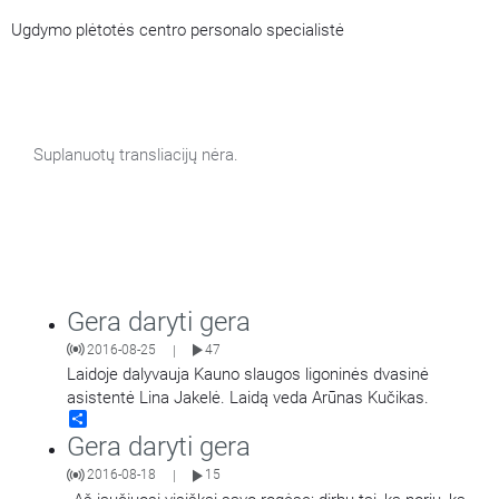
Ugdymo plėtotės centro personalo specialistė
Suplanuotų transliacijų nėra.
Gera daryti gera
2016-08-25
47
|
Laidoje dalyvauja Kauno slaugos ligoninės dvasinė
asistentė Lina Jakelė. Laidą veda Arūnas Kučikas.
Share
Gera daryti gera
2016-08-18
15
|