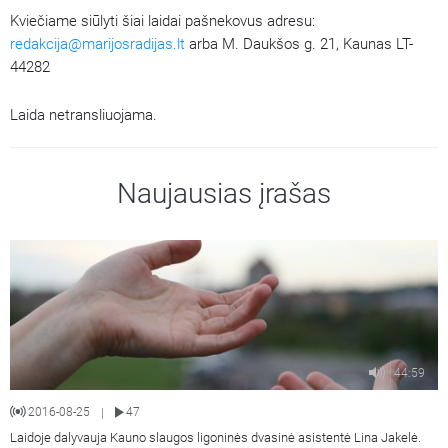
Kviečiame siūlyti šiai laidai pašnekovus adresu:
redakcija@marijosradijas.lt
arba M. Daukšos g. 21, Kaunas LT-
44282
Laida netransliuojama.
Naujausias įrašas
44:59
2016-08-25
47
|
Laidoje dalyvauja Kauno slaugos ligoninės dvasinė asistentė Lina Jakelė.