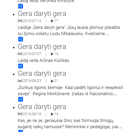
Laidą veda Veronika Kimbrytė.
Share
Gera daryti gera
2016-07-14
17
|
Laidoje „Gera daryti gera" Jūsų laukia įdomus pokalbis
su žymiu solistu Liudu Mikalausku. Kviečiame
Share
pasiklausyti antrosios dalies. Kalbina Arūnas Kučikas.
Gera daryti gera
2016-07-07
10
|
Laidą veda Arūnas Kučikas.
Share
Gera daryti gera
2016-06-23
21
|
„Sunkus ligonis šeimoje. Kaip padėti ligoniui ir neapleisti
savęs“. Regina Morkūnienė. Įrašas iš Nacionalinio
Share
Gailestingumo kongreso.
Gera daryti gera
2016-06-16
14
|
Kas, jei ne jie, geriausiai žino, kas formuoja žmogų,
augantį vaikų namuose? Menininkai ir pedagogai, įvairių