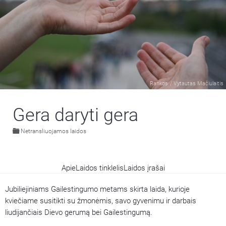
Rankos
/
Vytautas Mačiulaitis
Gera daryti gera
Netransliuojamos laidos
Apie
Laidos tinklelis
Laidos įrašai
Jubiliejiniams Gailestingumo metams skirta laida, kurioje
kviečiame susitikti su žmonėmis, savo gyvenimu ir darbais
liudijančiais Dievo gerumą bei Gailestingumą.