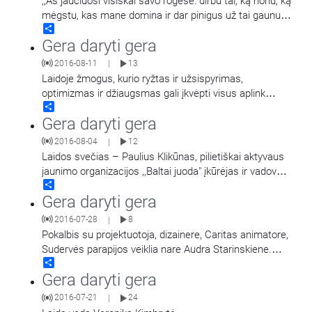
,,Aš jaučiuosi visiškai savo rogėse: dirbu tai, ką noriu, ką
mėgstu, kas mane domina ir dar pinigus už tai gaunu",
Share
…
Gera daryti gera
2016-08-11
13
|
Laidoje žmogus, kurio ryžtas ir užsispyrimas,
optimizmas ir džiaugsmas gali įkvėpti visus aplink
Share
esančius. Žmogus, kuris gali apkabinti širdimi.
Gera daryti gera
Justas
…
2016-08-04
12
|
Laidos svečias – Paulius Klikūnas, pilietiškai aktyvaus
jaunimo organizacijos ,,Baltai juoda" įkūrėjas ir vadovas
Share
bei Kauno apskrities Vyriausiojo policijos komisariato
Gera daryti gera
Imuniteto
…
2016-07-28
8
|
Pokalbis su projektuotoja, dizainere, Caritas animatore,
Sudervės parapijos veiklia nare Audra Starinskiene.
Share
Laidą veda Veronika Kimbrytė.
Gera daryti gera
2016-07-21
24
|