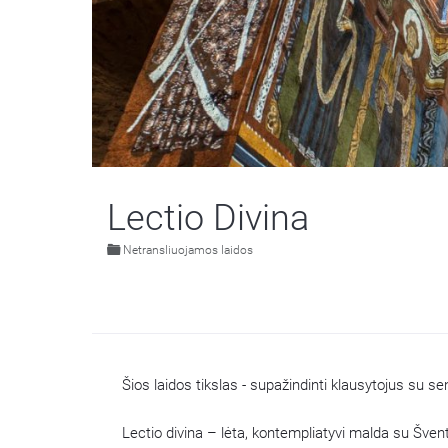
Lectio Divina
Netransliuojamos laidos
Šios laidos tikslas - supažindinti klausytojus su 
Lectio divina – lėta, kontempliatyvi malda su Šve