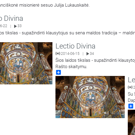
anciškonė misionierė sesuo Julija Lukauskaitė.
o Divina
6-22
33
|
dos tikslas - supažindinti klausytojus su sena maldos tradicija – mal
Lectio Divina
2014-06-15
34
|
Šios laidos tikslas - supažindinti klausy
Rašto skaitymu.
Share
Le
40:00
Su 
Dap
40:00