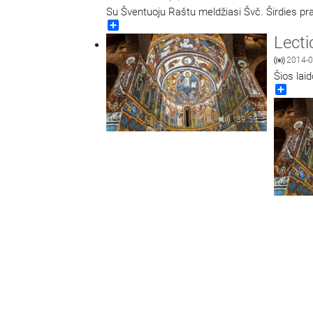
Su Šventuoju Raštu meldžiasi Švč. Širdies pr
Share
Lecti
2014-0
Šios lai
Share
39:59