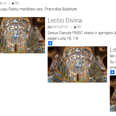
8-10
55
|
uoju Raštu meldžiasi ses. Pranciška Bubelytė.
Lectio Divina
2014-07-27
53
|
Sesuo Danutė FMSC skaito ir apmąsto įky
pagal Luką 18, 1-8.
Share
Le
39:59
Su 
pra
40:00