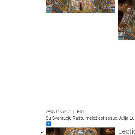
40:00
2014-08-17
81
|
Su Šventuoju Raštu meldžiasi sesuo Julija Lu
Share
Lecti