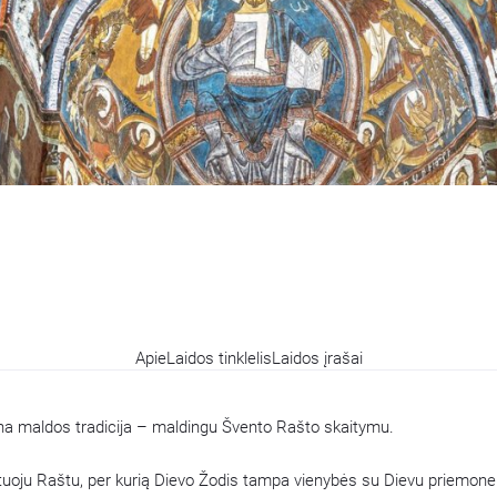
Apie
Laidos tinklelis
Laidos įrašai
sena maldos tradicija – maldingu Švento Rašto skaitymu.
ntuoju Raštu, per kurią Dievo Žodis tampa vienybės su Dievu priemone.