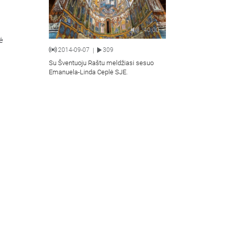
40:00
ė
2014-09-07
309
|
Su Šventuoju Raštu meldžiasi sesuo
Emanuela-Linda Ceplė SJE.