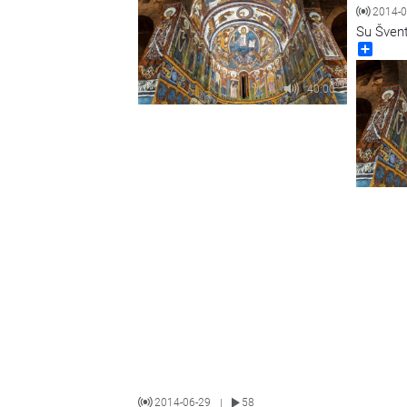
2014-0
Su Švent
Share
40:00
2014-06-29
58
|