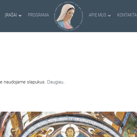
ĮRAŠAI
PROGRAMA
APIE MUS
KONTAKTA
AMI SLAPUKAI
nėje naudojame slapukus.
Daugiau..