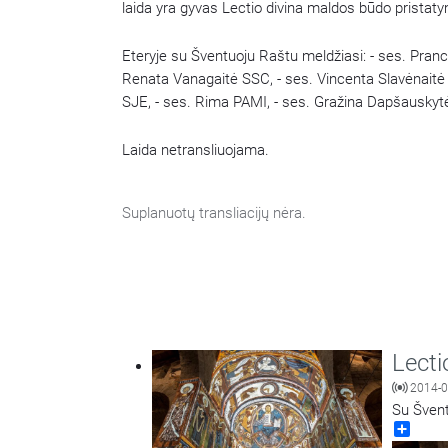
laida yra gyvas Lectio divina maldos būdo pristatyma
Eteryje su Šventuoju Raštu meldžiasi: - ses. Pran
Renata Vanagaitė SSC, - ses. Vincenta Slavėnaitė
SJE, - ses. Rima PAMI, - ses. Gražina Dapšauskytė
Laida netransliuojama.
Suplanuotų transliacijų nėra.
Lecti
2014-0
Su Švent
Share