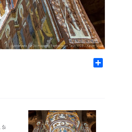
Illustrations for 3d mapping Pantocrator Taüll 1123
/
Xavier Mula
Share
 Ši