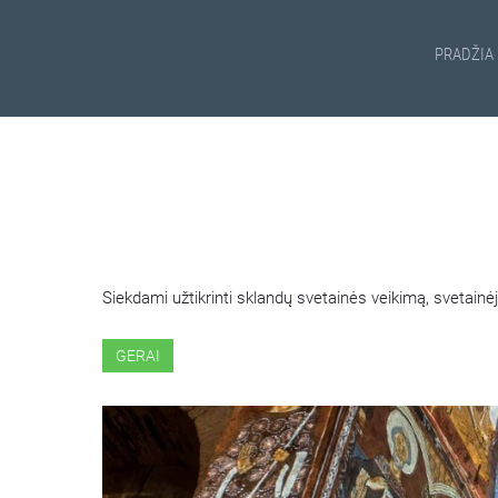
PRADŽIA
ŠIOJE SVETAINĖJE NAUDOJ
Siekdami užtikrinti sklandų svetainės veikimą, svetai
GERAI