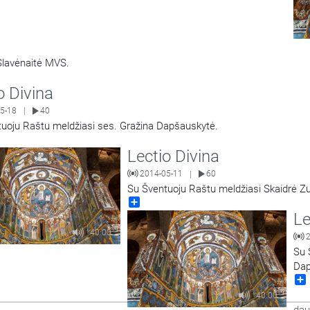
Slavėnaitė MVS.
o Divina
5-18
40
|
uoju Raštu meldžiasi ses. Gražina Dapšauskytė.
Lectio Divina
2014-05-11
60
|
Su Šventuoju Raštu meldžiasi Skaidrė Zu
Share
Le
40:00
Su 
Dap
40:00