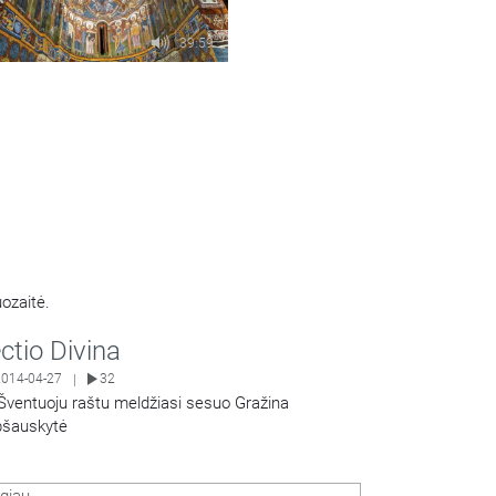
39:59
ozaitė.
ctio Divina
2014-04-27
32
|
Šventuoju raštu meldžiasi sesuo Gražina
šauskytė
Share