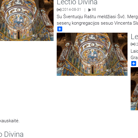
Lectio Divina
2014-08-31
98
|
Su Šventuoju Raštu meldžiasi Švč. Merge
seserų kongregacijos sesuo Vincenta Sl
Share
Le
39:59
Lai
Gra
40:00
kauskaitė.
o Divina