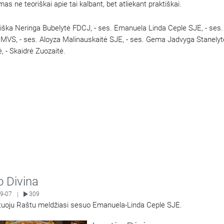
s ne teoriškai apie tai kalbant, bet atliekant praktiškai.
ciška Neringa Bubelytė FDCJ, - ses. Emanuela Linda Ceple SJE, - ses.
 MVS, - ses. Aloyza Malinauskaitė SJE, - ses. Gema Jadvyga Stanelyt
, - Skaidrė Zuozaitė.
o Divina
9-07
309
|
uoju Raštu meldžiasi sesuo Emanuela-Linda Ceplė SJE.