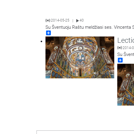
2014-05-25
40
|
Su Šventuoju Raštu meldžiasi ses. Vincenta 
Share
Lecti
2014-0
Su Švent
Share
40:00