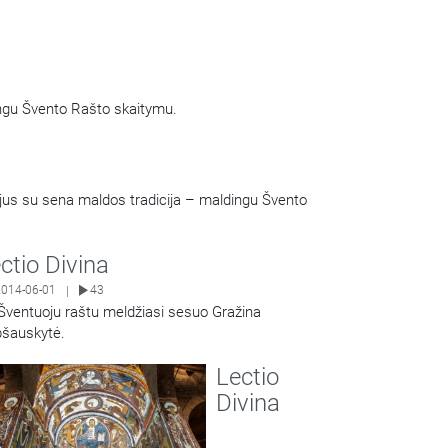
dingu Švento Rašto skaitymu.
tojus su sena maldos tradicija – maldingu Švento
ctio Divina
2014-06-01
43
|
Šventuoju raštu meldžiasi sesuo Gražina
šauskytė.
Share
Lectio
Divina