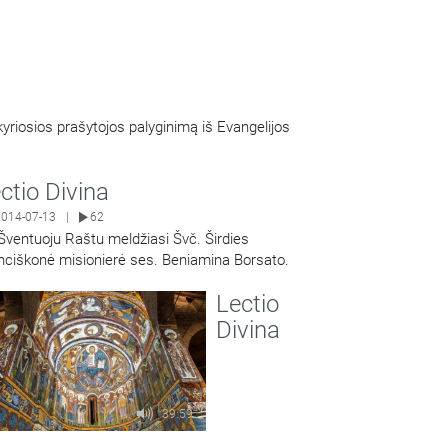
riosios prašytojos palyginimą iš Evangelijos
ctio Divina
2014-07-13
62
|
Šventuoju Raštu meldžiasi Švč. Širdies
nciškonė misionierė ses. Beniamina Borsato.
Share
Lectio
Divina
39:59