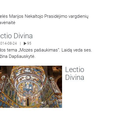
lės Marijos Nekaltojo Prasidėjimo vargdienių
avėnaitė
ctio Divina
2014-08-24
95
|
dos tema „Mozės pašaukimas“. Laidą veda ses.
žina Dapšauskytė.
Share
Lectio
Divina
39:59