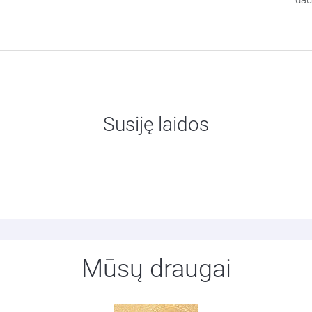
dau
Susiję laidos
Mūsų draugai