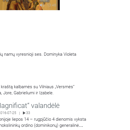
13:48
ių namų vyresnioji ses. Dominyka Violeta
os kraštą kalbamės su Vilniaus „Versmės“
, Jore, Gabrieliumi ir Izabele.
agnificat“ valandėlė
2016-07-25
33
|
onijoje liepos 14 – rugpjūčio 4 dienomis vyksta
okslininkų ordino (dominikonų) generalinė