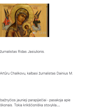
Share
itula. Į ją susirinkę visame pasaulyje veikiančių
ino provincijų
…
14:59
urnalistas Ridas Jasiulionis.
Artūru Chalikovu, kalbasi žurnalistas Dainius M.
 bažnyčios jaunieji parapijiečiai - pasakoja apie
iškonais. Tokia krikščioniška stovykla
…