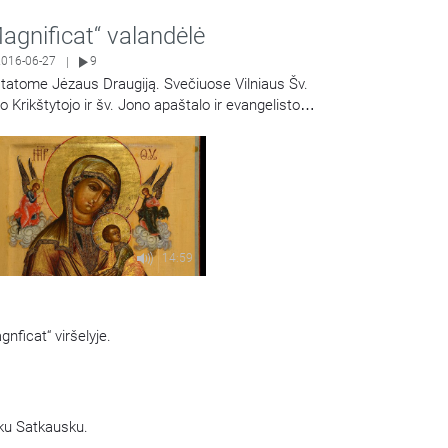
agnificat“ valandėlė
2016-06-27
9
|
statome Jėzaus Draugiją. Svečiuose Vilniaus Šv.
o Krikštytojo ir šv. Jono apaštalo ir evangelisto
Share
nyčios vicerekt. kun. Antanas Saulaitis SJ.
14:59
nficat“ viršelyje.
uku Satkausku.