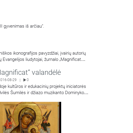
III gyvenimas iš arčiau“.
škos ikonografijos pavyzdžiai, įvairių autorių
Evangelijos liudytojai, žurnalo „Magnificat
agnificat“ valandėlė
2016-08-29
0
|
doje kultūros ir edukacinių projektų iniciatorės
vilės Šumilės ir džiazo muzikanto Dominyko
Share
niausko pašnekesys apie piligrimystę,
lestingumą ir Dievą kasdienybėje.