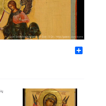
Icon: Strastnaya Mother of God | S-24
/
http://gaadc.com/icons
Share
šių