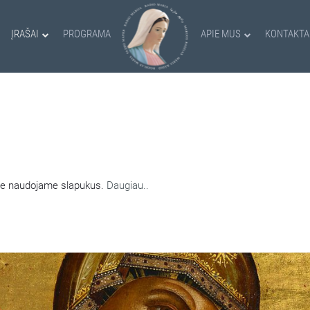
ĮRAŠAI
PROGRAMA
APIE MUS
KONTAKTA
AMI SLAPUKAI
nėje naudojame slapukus.
Daugiau..