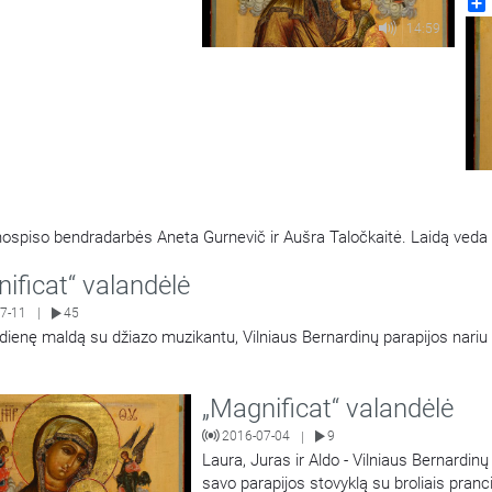
kap
ord
14:59
ospiso bendradarbės Aneta Gurnevič ir Aušra Taločkaitė. Laidą veda ž
ificat“ valandėlė
7-11
45
|
dienę maldą su džiazo muzikantu, Vilniaus Bernardinų parapijos nariu 
„Magnificat“ valandėlė
2016-07-04
9
|
Laura, Juras ir Aldo - Vilniaus Bernardinų
savo parapijos stovyklą su broliais pranc