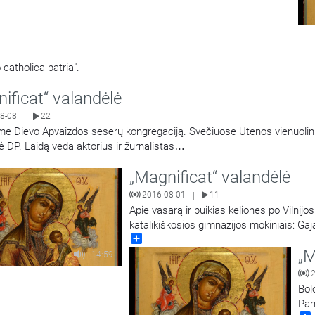
catholica patria".
ificat“ valandėlė
8-08
22
|
me Dievo Apvaizdos seserų kongregaciją. Svečiuose Utenos vienuolin
ė DP. Laidą veda aktorius ir žurnalistas
…
„Magnificat“ valandėlė
2016-08-01
11
|
Apie vasarą ir puikias keliones po Vilnij
katalikiškosios gimnazijos mokiniais: Gaja
Share
„M
14:59
Bol
Pam