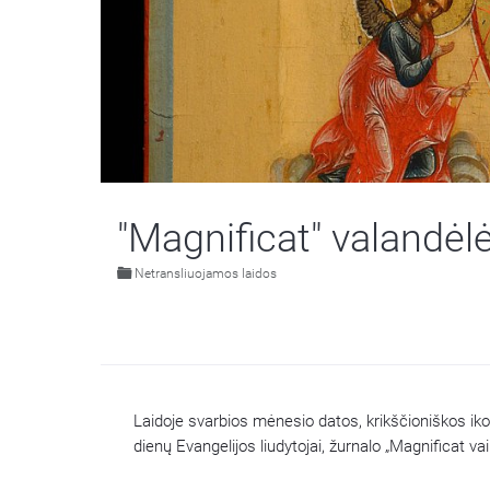
"Magnificat" valandėl
Netransliuojamos laidos
Laidoje svarbios mėnesio datos, krikščioniškos iko
dienų Evangelijos liudytojai, žurnalo „Magnificat v