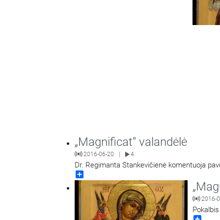
„Magnificat“ valandėlė
2016-06-20
4
|
Dr. Regimanta Stankevičienė komentuoja paveiks
Share
„Magn
2016-0
Pokalbis
Share