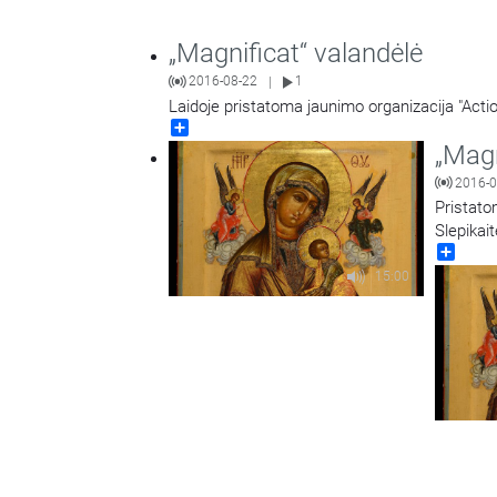
„Magnificat“ valandėlė
2016-08-22
1
|
Laidoje pristatoma jaunimo organizacija "Actio 
Share
„Magn
2016-0
Pristato
Slepikait
Share
15:00