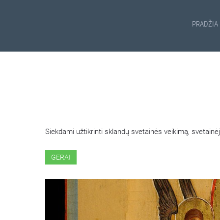
PRADŽIA
ŠIOJE SVETAINĖJE NAUDOJ
Siekdami užtikrinti sklandų svetainės veikimą, svetai
GERAI