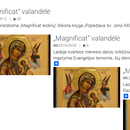
ificat“ valandėlė
9-12
20
|
pristatoma „Magnificat leidinių“ išleista knyga „Popiežiaus šv. Jono XX
„Magnificat“ valandėlė
2016-09-05
3
|
Laidoje svarbios mėnesio datos, krikščioni
mąstymai Evangelijos temomis, šių dienų 
Share
vaikams" naujienos.
„M
14:59
Lai
Rad
Vyš
gai
13:21