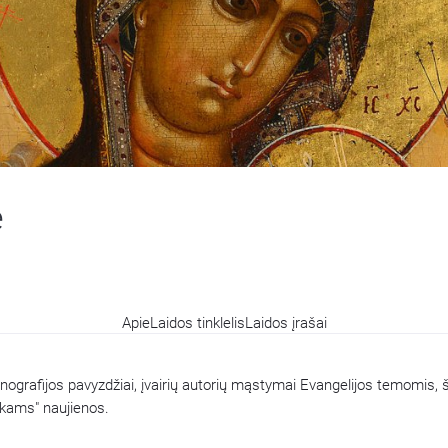
ė
Apie
Laidos tinklelis
Laidos įrašai
nografijos pavyzdžiai, įvairių autorių mąstymai Evangelijos temomis, 
aikams" naujienos.