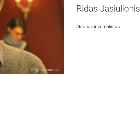
Ridas Jasiulionis
Aktorius ir žurnalistas
A. Didžgalvio nuotrauka