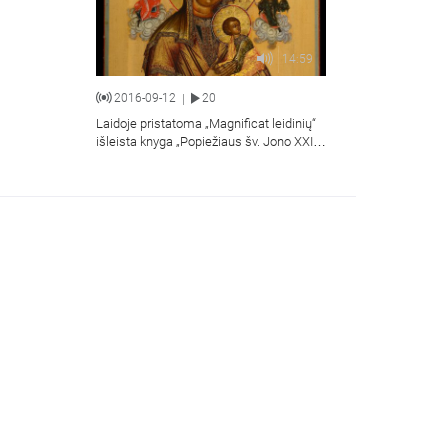
14:59
2016-09-12
20
|
Laidoje pristatoma „Magnificat leidinių“
išleista knyga „Popiežiaus šv. Jono XXIII
gyvenimas iš arčiau“.