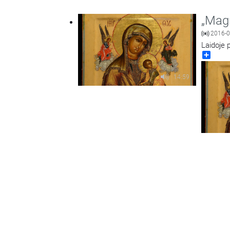
„Magn
2016-0
Laidoje 
Share
14:59