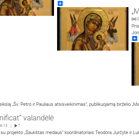
Share
„M
14:58
Pri
Jon
baž
15:00
lą „Šv. Petro ir Pauliaus atsisveikinimas“, publikuojamą birželio „Mag
ificat“ valandėlė
6-13
7
|
 su projekto „Šaukštas medaus“ koordinatoriais Teodora Jurčyte ir L