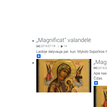
„Magnificat“ valandėlė
2016-07-18
14
|
Laidoje dalyvauja pal. kun. Mykolo Sopočkos h
Share
„Magn
2016-0
Apie kas
Čižas.
Share
14:59