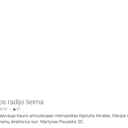
os radijo šeima
9-13
51
|
dalyvauja Kauno arkivyskupas metropolitas Kęstutis Kėvalas, Marijos r
amų direktorius kun. Martynas Povylaitis SC.