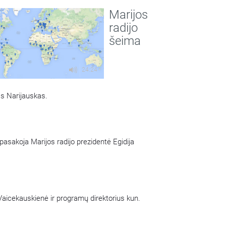
Share
. Povilas Narijauskas.
Marijos
radijo
šeima
24:24
as Narijauskas.
 pasakoja Marijos radijo prezidentė Egidija
 Vaicekauskienė ir programų direktorius kun.