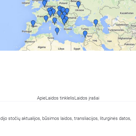
Apie
Laidos tinklelis
Laidos įrašai
ijo stočių aktualijos, būsimos laidos, transliacijos, liturginės datos,