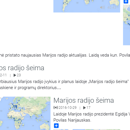
kun
40:43
nė pristato naujausias Marijos radijo aktualijas. Laidą veda kun. Povil
os radijo šeima
2-11
23
|
biausius Marijos radijo įvykius ir planus laidoje „Marijos radijo šeima“
skienė ir programų direktorius
…
Marijos radijo šeima
2016-10-29
17
|
Laidoje Marijos radijo prezidentė Egidija
Povilas Narijauskas.
Share