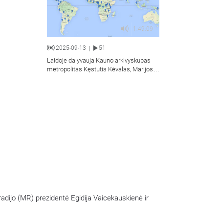
1:49:09
2025-09-13
51
|
Laidoje dalyvauja Kauno arkivyskupas
metropolitas Kęstutis Kėvalas, Marijos
radijo (MR) prezidentė Egidija
Vaicekauskienė ir MR programų
direktorius kun. Martynas Povylaitis SC.
adijo (MR) prezidentė Egidija Vaicekauskienė ir