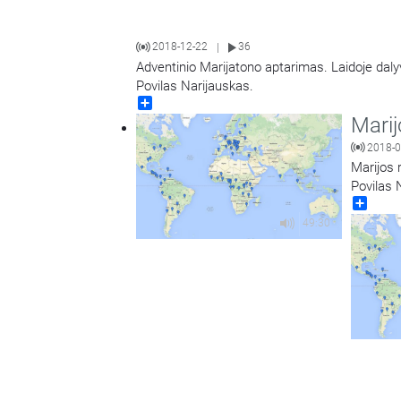
2018-12-22
36
|
Adventinio Marijatono aptarimas. Laidoje dalyv
Povilas Narijauskas.
Share
Marij
2018-0
Marijos 
Povilas 
Share
49:30