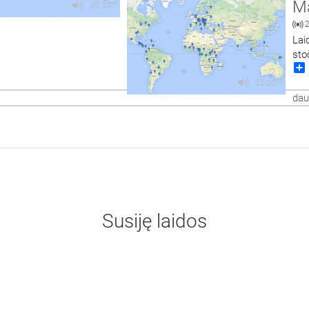
Ma
39:30
Lai
sto
lit
25:00
dau
Susiję laidos