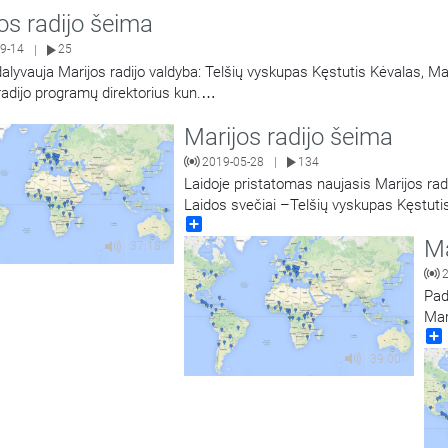
os radijo šeima
9-14
25
|
dalyvauja Marijos radijo valdyba: Telšių vyskupas Kęstutis Kėvalas, Mar
radijo programų direktorius kun.
…
Marijos radijo šeima
2019-05-28
134
|
Laidoje pristatomas naujasis Marijos rad
Laidos svečiai –Telšių vyskupas Kęstutis 
Share
Ma
37:18
Pad
Mar
pre
dir
39:00