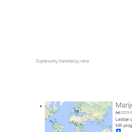
Suplanuotų transliacijų nėra.
Marij
2025-0
Laidoje 
MR progr
Share