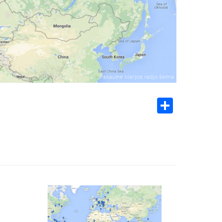
Pasaulinė Marijos radijo šeima
Share