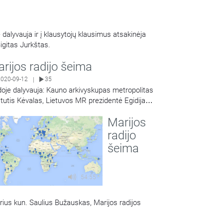
dalyvauja ir į klausytojų klausimus atsakinėja
igitas Jurkštas.
rijos radijo šeima
2020-09-12
35
|
doje dalyvauja: Kauno arkivyskupas metropolitas
tutis Kėvalas, Lietuvos MR prezidentė Egidija
Share
cekauskienė, programų direktorius kun. Saulius
Marijos
auskas.
radijo
šeima
54:55
orius kun. Saulius Bužauskas, Marijos radijos