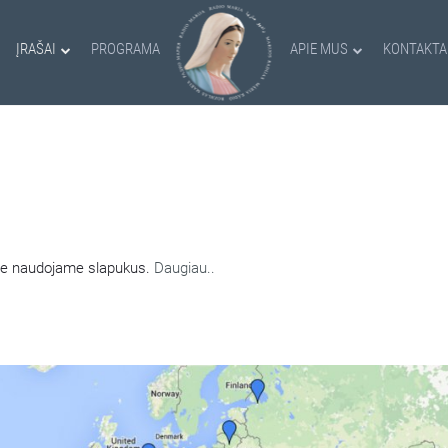
ĮRAŠAI
PROGRAMA
APIE MUS
KONTAKTA
AMI SLAPUKAI
nėje naudojame slapukus.
Daugiau..