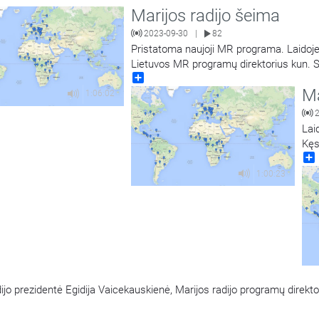
Marijos radijo šeima
2023-09-30
82
|
Pristatoma naujoji MR programa. Laidoje 
Lietuvos MR programų direktorius kun. S
Share
Ma
1:06:02
Lai
Kęs
Vai
Buž
1:00:23
dijo prezidentė Egidija Vaicekauskienė, Marijos radijo programų direkt