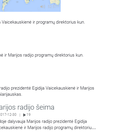
52:57
ja Vaicekauskienė ir programų direktorius kun.
nė ir Marijos radijo programų direktorius kun.
 radijo prezidentė Egidija Vaicekauskienė ir Marijos
Narijauskas.
rijos radijo šeima
2017-12-30
19
|
doje dalyvauja Marijos radijo prezidentė Egidija
cekauskienė ir Marijos radijo programų direktorius