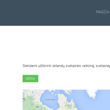
PRADŽIA
ŠIOJE SVETAINĖJE NAUDOJ
Siekdami užtikrinti sklandų svetainės veikimą, svetai
GERAI