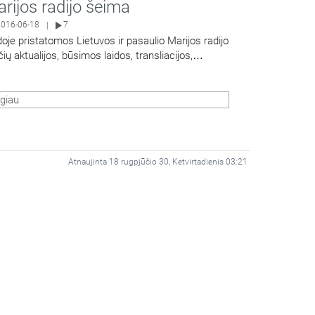
rijos radijo šeima
2016-06-18
7
|
doje pristatomos Lietuvos ir pasaulio Marijos radijo
čių aktualijos, būsimos laidos, transliacijos,
Share
urginės datos, atsiliepiama į klausytojų laiškus.
giau
Atnaujinta 18 rugpjūčio 30, Ketvirtadienis 03:21