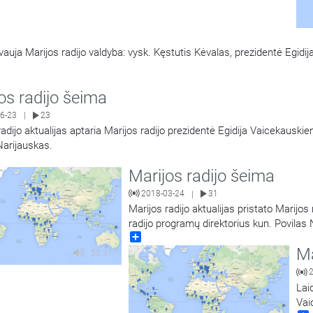
auja Marijos radijo valdyba: vysk. Kęstutis Kėvalas, prezidentė Egidi
os radijo šeima
6-23
23
|
radijo aktualijas aptaria Marijos radijo prezidentė Egidija Vaicekauskie
Narijauskas.
Marijos radijo šeima
2018-03-24
31
|
Marijos radijo aktualijas pristato Marijos
radijo programų direktorius kun. Povilas 
Share
Ma
50:31
Lai
Vai