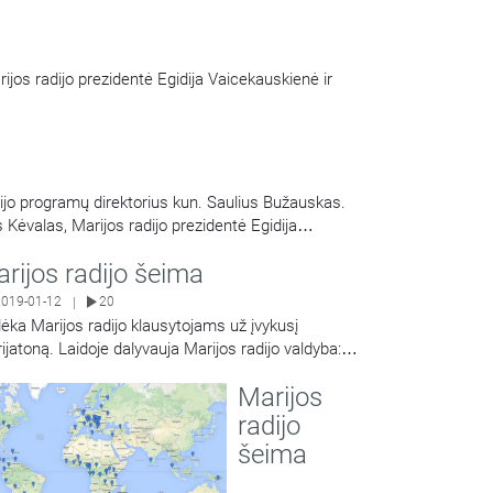
ijos radijo prezidentė Egidija Vaicekauskienė ir
ijo programų direktorius kun. Saulius Bužauskas.
Kėvalas, Marijos radijo prezidentė Egidija
…
rijos radijo šeima
2019-01-12
20
|
ėka Marijos radijo klausytojams už įvykusį
ijatoną. Laidoje dalyvauja Marijos radijo valdyba:
Share
zidentė Egidija Vaicekauskienė ir programų
Marijos
ektorius kun. Povilas Narijauskas.
radijo
šeima