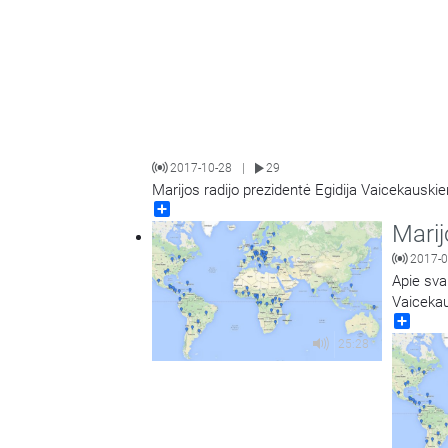
2017-10-28
29
|
Marijos radijo prezidentė Egidija Vaicekauskie
Share
Marij
2017-0
Apie svar
Vaicekau
Share
25:28