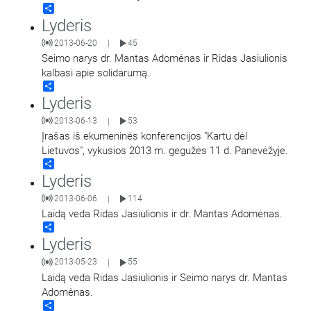
Share
Lyderis
2013-06-20
45
|
Seimo narys dr. Mantas Adomėnas ir Ridas Jasiulionis
kalbasi apie solidarumą.
Share
Lyderis
2013-06-13
53
|
Įrašas iš ekumeninės konferencijos "Kartu dėl
Lietuvos", vykusios 2013 m. gegužės 11 d. Panevėžyje.
Share
Lyderis
2013-06-06
114
|
Laidą veda Ridas Jasiulionis ir dr. Mantas Adomėnas.
Share
Lyderis
2013-05-23
55
|
Laidą veda Ridas Jasiulionis ir Seimo narys dr. Mantas
Adomėnas.
Share