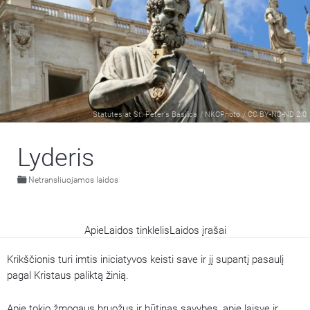
Statutes at St. Peter's Basilica
/
NKCPhoto
/
CC BY-NC-ND 2.0
Lyderis
Netransliuojamos laidos
Apie
Laidos tinklelis
Laidos įrašai
Krikščionis turi imtis iniciatyvos keisti save ir jį supantį pasaulį
pagal Kristaus paliktą žinią.
Apie tokio žmogaus bruožus ir būtinas savybes, apie laisvę ir