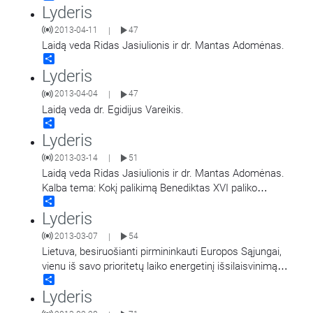
Lyderis
tolerantiški ar ne, ir kaip
…
2013-04-11
47
|
Laidą veda Ridas Jasiulionis ir dr. Mantas Adomėnas.
Share
Lyderis
2013-04-04
47
|
Laidą veda dr. Egidijus Vareikis.
Share
Lyderis
2013-03-14
51
|
Laidą veda Ridas Jasiulionis ir dr. Mantas Adomėnas.
Kalba tema: Kokį palikimą Benediktas XVI paliko
Share
Naująjam popiežiui Bažnyčios mokyme apie
…
Lyderis
2013-03-07
54
|
Lietuva, besiruošianti pirmininkauti Europos Sąjungai,
vienu iš savo prioritetų laiko energetinį išsilaisvinimą
Share
nuo Rusijos. Atsitiktinai ar ne, būtent šiandien
Lyderis
energetikos
…