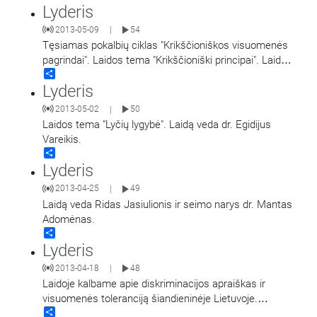
Lyderis
2013-05-09
54
|
Tęsiamas pokalbių ciklas "Krikščioniškos visuomenės
pagrindai". Laidos tema "Krikščioniški principai". Laidą
Share
veda žurnalistas Ridas Jasiulionis ir Seimo narys dr.
Lyderis
Mantas Adomėnas.
2013-05-02
50
|
Laidos tema "Lyčių lygybė". Laidą veda dr. Egidijus
Vareikis.
Share
Lyderis
2013-04-25
49
|
Laidą veda Ridas Jasiulionis ir seimo narys dr. Mantas
Adomėnas.
Share
Lyderis
2013-04-18
48
|
Laidoje kalbame apie diskriminacijos apraiškas ir
visuomenės toleranciją šiandieninėje Lietuvoje.
Share
Sociologiniai tyrimai padeda išsiaiškinti – esame