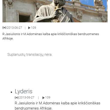
45:00
2013-06-27
109
|
R.Jasiulionis ir M.Adomėnas kalba apie krikščioniškas bendruomenes
Afrikoje.
Suplanuotų transliacijų nėra.
Lyderis
2013-06-27
109
|
R.Jasiulionis ir M.Adomėnas kalba apie krikščioniškas
bendruomenes Afrikoje.