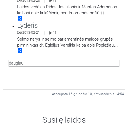
2013-02-28
71
|
Laidos vedėjas Ridas Jasiulionis ir Mantas Adomėnas
kalbasi apie krikščionių bendruomenės požiūrį į
Share
skurstančiuosius.
Lyderis
2013-02-21
41
|
Seimo narys ir seimo parlamentinės maldos grupės
pirmininkas dr. Egidijus Vareikis kalba apie Popiežiaus
Share
Benedikto XVI atsistatydinimą ir popiežystę politiko
akimis.
daugiau
Atnaujinta 15 gruodžio 10, Ketvirtadienis 14:54
Susiję laidos