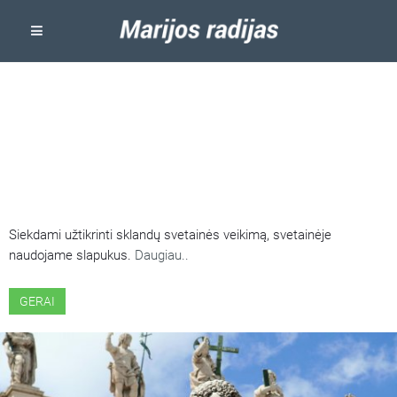
ŠIOJE SVETAINĖJE NAUDOJAMI
SLAPUKAI
Siekdami užtikrinti sklandų svetainės veikimą, svetainėje
naudojame slapukus.
Daugiau..
GERAI