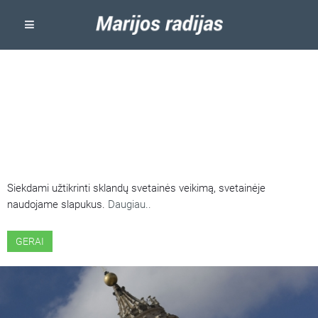
ŠIOJE SVETAINĖJE NAUDOJAMI
SLAPUKAI
Siekdami užtikrinti sklandų svetainės veikimą, svetainėje
naudojame slapukus.
Daugiau..
GERAI