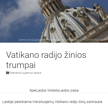
Dome and Cupola of San Pietro
/
Fr Lawrence Lew, O.P
/
CC BY-NC-ND 2.0
Vatikano radijo žinios
trumpai
Netransliuojamos laidos
Apie
Laidos tinklelis
Laidos įrašai
Laidoje pateikiama transliuojamų Vatikano radijo žinių santrauka.