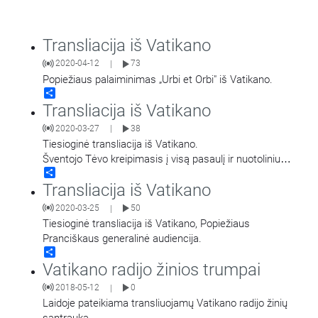
Transliacija iš Vatikano
2020-04-12
73
|
Popiežiaus palaiminimas „Urbi et Orbi" iš Vatikano.
Share
Transliacija iš Vatikano
2020-03-27
38
|
Tiesioginė transliacija iš Vatikano.
Šventojo Tėvo kreipimasis į visą pasaulį ir nuotoliniu
Share
būdu tikintiesiems teikiamas palaiminimas Urbi et
Transliacija iš Vatikano
Orbi („Miestui ir pasauliui“).
2020-03-25
50
|
Tiesioginė transliacija iš Vatikano, Popiežiaus
Pranciškaus generalinė audiencija.
Share
Vatikano radijo žinios trumpai
2018-05-12
0
|
Laidoje pateikiama transliuojamų Vatikano radijo žinių