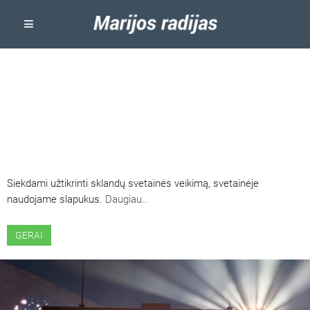
ŠIOJE SVETAINĖJE NAUDOJAMI
SLAPUKAI
Siekdami užtikrinti sklandų svetainės veikimą, svetainėje
naudojame slapukus.
Daugiau..
GERAI