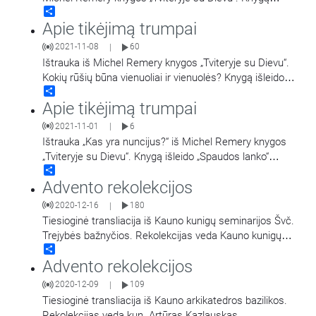
Share
išleido „Spaudos lanko“ leidykla, 2019
…
Apie tikėjimą trumpai
2021-11-08
60
|
Ištrauka iš Michel Remery knygos „Tviteryje su Dievu“.
Kokių rūšių būna vienuoliai ir vienuolės? Knygą išleido
Share
„Spaudos lanko“ leidykla, 2019 m.
Apie tikėjimą trumpai
2021-11-01
6
|
Ištrauka „Kas yra nuncijus?“ iš Michel Remery knygos
„Tviteryje su Dievu“. Knygą išleido „Spaudos lanko“
Share
leidykla, 2019 m.
Advento rekolekcijos
2020-12-16
180
|
Tiesioginė transliacija iš Kauno kunigų seminarijos Švč.
Trejybės bažnyčios. Rekolekcijas veda Kauno kunigų
Share
seminarijos rektorius kun. Ramūnas Norkus.
Advento rekolekcijos
2020-12-09
109
|
Tiesioginė transliacija iš Kauno arkikatedros bazilikos.
Rekolekcijas veda kun. Artūras Kazlauskas.