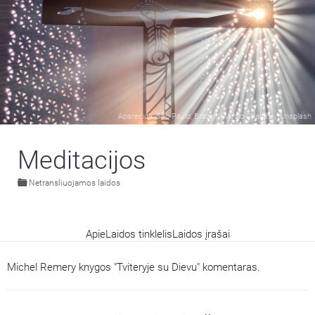
Aparecida, São Paulo, Brazil
/
Marcio Chagas
/
Unsplash
Meditacijos
Netransliuojamos laidos
Apie
Laidos tinklelis
Laidos įrašai
Michel Remery knygos "Tviteryje su Dievu" komentaras.