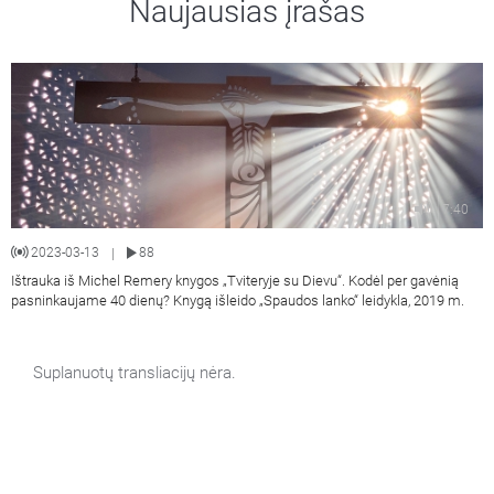
Naujausias įrašas
7:40
2023-03-13
88
|
Ištrauka iš Michel Remery knygos „Tviteryje su Dievu“. Kodėl per gavėnią
pasninkaujame 40 dienų? Knygą išleido „Spaudos lanko“ leidykla, 2019 m.
Suplanuotų transliacijų nėra.