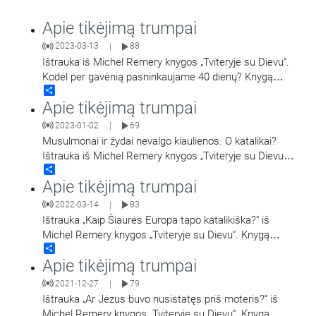
Apie tikėjimą trumpai
2023-03-13
88
|
Ištrauka iš Michel Remery knygos „Tviteryje su Dievu“.
Kodėl per gavėnią pasninkaujame 40 dienų? Knygą
Share
išleido „Spaudos lanko“ leidykla, 2019 m.
Apie tikėjimą trumpai
2023-01-02
69
|
Musulmonai ir žydai nevalgo kiaulienos. O katalikai?
Ištrauka iš Michel Remery knygos „Tviteryje su Dievu“.
Share
Knygą išleido „Spaudos lanko“ leidykla, 2019
…
Apie tikėjimą trumpai
2022-03-14
83
|
Ištrauka „Kaip Šiaurės Europa tapo katalikiška?“ iš
Michel Remery knygos „Tviteryje su Dievu“. Knygą
Share
išleido „Spaudos lanko“ leidykla, 2019 m.
Apie tikėjimą trumpai
2021-12-27
79
|
Ištrauka „Ar Jėzus buvo nusistatęs priš moteris?“ iš
Michel Remery knygos „Tviteryje su Dievu“. Knygą