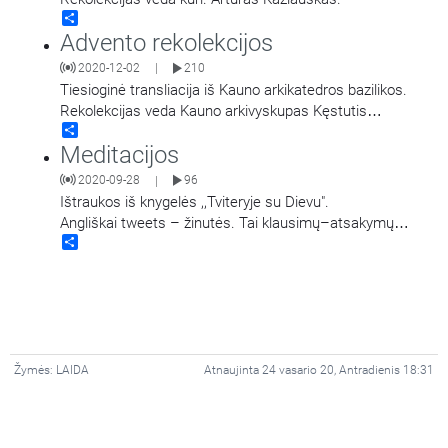
Share
Advento rekolekcijos
2020-12-02
210
|
Tiesioginė transliacija iš Kauno arkikatedros bazilikos.
Rekolekcijas veda Kauno arkivyskupas Kęstutis
Share
Kėvalas.
Meditacijos
2020-09-28
96
|
Ištraukos iš knygelės ,,Tviteryje su Dievu".
Angliškai tweets – žinutės. Tai klausimų–atsakymų
Share
forma parengtas sąvadas apie krikščionišką
tikėjimą. Popiežus Pranciškus šį projektą pavadino
…
Žymės:
LAIDA
Atnaujinta 24 vasario 20, Antradienis 18:31