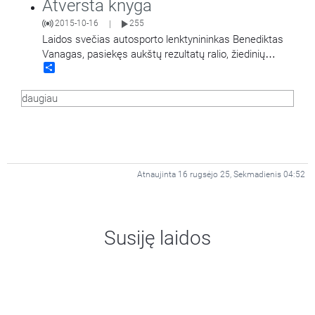
Atversta knyga
Toliatas.
2015-10-16
255
|
Laidos svečias autosporto lenktynininkas Benediktas
Vanagas, pasiekęs aukštų rezultatų ralio, žiedinių
Share
lenktynių, ralio maratonų ir bekelės varžybų trasose.
Dažniausiai lenktyniaujantis
…
daugiau
Atnaujinta 16 rugsėjo 25, Sekmadienis 04:52
Susiję laidos