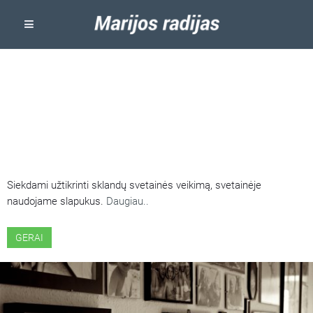
ŠIOJE SVETAINĖJE NAUDOJAMI
SLAPUKAI
Siekdami užtikrinti sklandų svetainės veikimą, svetainėje
naudojame slapukus.
Daugiau..
GERAI