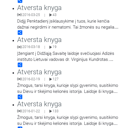
Share
apskrities policijos viršininkas Kęstutis Lančinskas.
Atversta knyga
Laidoje pokalbis su
…
2016-03-25
43
|
Didįjį Penktadienį įsiklausykime į tuos, kurie kenčia
dažnai negirdimi ir nematomi. Tai žmonės su negalia.
Share
„Atversta knyga" viešnia – Aušra Stančikienė,
…
Atversta knyga
2016-03-18
19
|
Įžengiant į Didžiąją Savaitę laidoje svečiuojasi Adizės
instituto Lietuvai vadovas dr. Virginijus Kundrotas.
Share
Laidos vedėjas kun. Algirdas Toliatas su laidos
…
Atversta knyga
2016-02-19
127
|
Žmogus, tarsi knyga, kurioje slypi gyvenimo, susitikimo
su Dievu ir tikėjimo kelionės istorija. Laidoje ši knyga
Share
yra atverčiama klausytojams.
Atversta knyga
2016-01-22
133
|
Žmogus, tarsi knyga, kurioje slypi gyvenimo, susitikimo
su Dievu ir tikėjimo kelionės istorija. Laidoje ši knyga