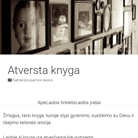
Photo of Photos
/
Dave Durden
/
CC BY-NC-ND 2.0
Atversta knyga
Netransliuojamos laidos
Apie
Laidos tinklelis
Laidos įrašai
Žmogus, tarsi knyga, kurioje slypi gyvenimo, susitikimo su Dievu ir
tikėjimo kelionės istorija.
Laidoje ši knyga yra atverčiama klausytojams.