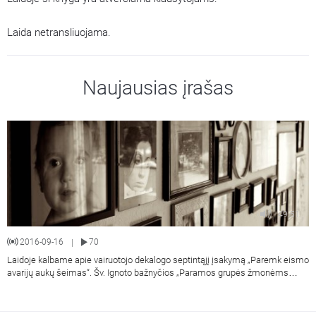
Laida netransliuojama.
Naujausias įrašas
49:51
2016-09-16
70
|
Laidoje kalbame apie vairuotojo dekalogo septintąjį įsakymą „Paremk eismo
avarijų aukų šeimas“. Šv. Ignoto bažnyčios „Paramos grupės žmonėms
išgyvenantiems netektis" psichologę Lietuvos kariuomenės jungtinio štabo
kapitonę Danutę Lapėnaitę kalbina Lietuvos policijos kepelionas kun.
Algirdas Toliatas.