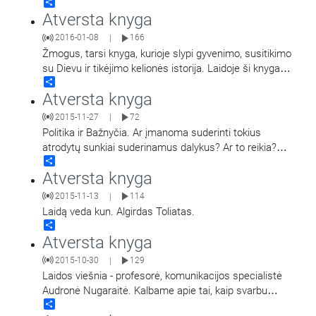
Share
yra atverčiama klausytojams.
Atversta knyga
2016-01-08
166
|
Žmogus, tarsi knyga, kurioje slypi gyvenimo, susitikimo
su Dievu ir tikėjimo kelionės istorija. Laidoje ši knyga
Share
yra atverčiama klausytojams.
Atversta knyga
2015-11-27
72
|
Politika ir Bažnyčia. Ar įmanoma suderinti tokius
atrodytų sunkiai suderinamus dalykus? Ar to reikia?
Share
Politikos uždavinys spręsti klausimus susijusius su
…
Atversta knyga
2015-11-13
114
|
Laidą veda kun. Algirdas Toliatas.
Share
Atversta knyga
2015-10-30
129
|
Laidos viešnia - profesorė, komunikacijos specialistė
Audronė Nugaraitė. Kalbame apie tai, kaip svarbu
Share
tikėjimui komunikacija. Laidą veda kun. Algirdas