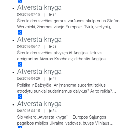
Share
juos nesėsti prie vairo netinkamos
…
Atversta knyga
2016-07-15
34
|
Šios laidos svečias garsus varšuvos skulptorius Stefan
Werzbicki, žinomas visoje Europoje. Tvirtų vertybių,
Share
šiltas ir šviesus žmogus, gyvenęs Vilniuje ir
…
Atversta knyga
2016-06-17
58
|
Šios laidos svečias atvykęs iš Anglijos, lietuvis
emigrantas Aivaras Krochalev, dirbantis Anglijos
Share
policijoje bendruomenės pareigūnu. Pats susidūręs su
Atversta knyga
šiuolaikinės vergovės
…
2016-04-29
47
|
Politika ir Bažnyčia. Ar įmanoma suderinti tokius
atrodytų sunkiai suderinamus dalykus? Ar to reikia?
Share
Politikos uždavinys – spręsti klausimus, susijusius
Atversta knyga
su
…
2016-04-15
34
|
Šio vakaro „Atversta knyga" – Europos Sąjungos
pagalbos misijos Ukrainai vadovas, buvęs Vilniaus