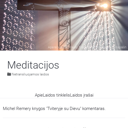
Aparecida, São Paulo, Brazil
/
Marcio Chagas
/
Unsplash
Meditacijos
Netransliuojamos laidos
Apie
Laidos tinklelis
Laidos įrašai
Michel Remery knygos "Tviteryje su Dievu" komentaras.