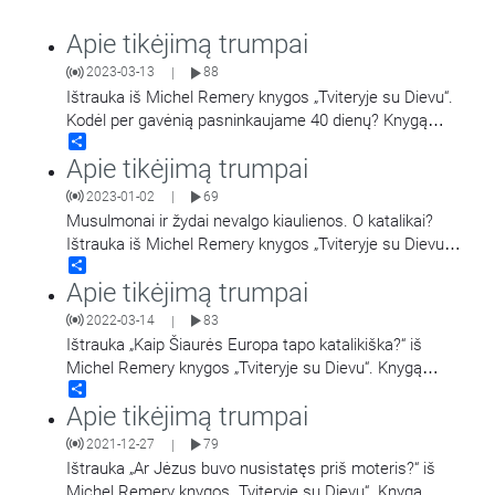
Apie tikėjimą trumpai
2023-03-13
88
|
Ištrauka iš Michel Remery knygos „Tviteryje su Dievu“.
Kodėl per gavėnią pasninkaujame 40 dienų? Knygą
Share
išleido „Spaudos lanko“ leidykla, 2019 m.
Apie tikėjimą trumpai
2023-01-02
69
|
Musulmonai ir žydai nevalgo kiaulienos. O katalikai?
Ištrauka iš Michel Remery knygos „Tviteryje su Dievu“.
Share
Knygą išleido „Spaudos lanko“ leidykla, 2019
…
Apie tikėjimą trumpai
2022-03-14
83
|
Ištrauka „Kaip Šiaurės Europa tapo katalikiška?“ iš
Michel Remery knygos „Tviteryje su Dievu“. Knygą
Share
išleido „Spaudos lanko“ leidykla, 2019 m.
Apie tikėjimą trumpai
2021-12-27
79
|
Ištrauka „Ar Jėzus buvo nusistatęs priš moteris?“ iš
Michel Remery knygos „Tviteryje su Dievu“. Knygą