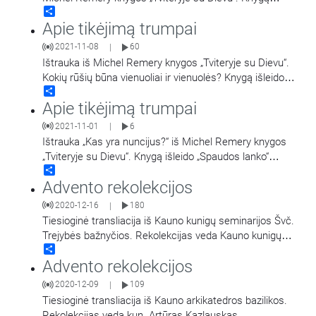
Share
išleido „Spaudos lanko“ leidykla, 2019
…
Apie tikėjimą trumpai
2021-11-08
60
|
Ištrauka iš Michel Remery knygos „Tviteryje su Dievu“.
Kokių rūšių būna vienuoliai ir vienuolės? Knygą išleido
Share
„Spaudos lanko“ leidykla, 2019 m.
Apie tikėjimą trumpai
2021-11-01
6
|
Ištrauka „Kas yra nuncijus?“ iš Michel Remery knygos
„Tviteryje su Dievu“. Knygą išleido „Spaudos lanko“
Share
leidykla, 2019 m.
Advento rekolekcijos
2020-12-16
180
|
Tiesioginė transliacija iš Kauno kunigų seminarijos Švč.
Trejybės bažnyčios. Rekolekcijas veda Kauno kunigų
Share
seminarijos rektorius kun. Ramūnas Norkus.
Advento rekolekcijos
2020-12-09
109
|
Tiesioginė transliacija iš Kauno arkikatedros bazilikos.
Rekolekcijas veda kun. Artūras Kazlauskas.