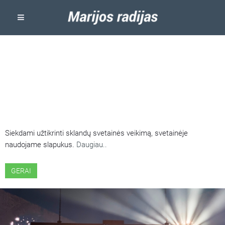
ŠIOJE SVETAINĖJE NAUDOJAMI
SLAPUKAI
Siekdami užtikrinti sklandų svetainės veikimą, svetainėje
naudojame slapukus.
Daugiau..
GERAI