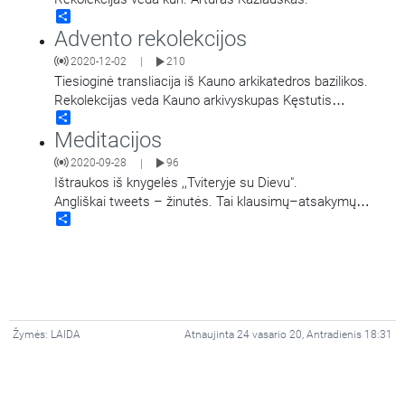
Share
Advento rekolekcijos
2020-12-02
210
|
Tiesioginė transliacija iš Kauno arkikatedros bazilikos.
Rekolekcijas veda Kauno arkivyskupas Kęstutis
Share
Kėvalas.
Meditacijos
2020-09-28
96
|
Ištraukos iš knygelės ,,Tviteryje su Dievu".
Angliškai tweets – žinutės. Tai klausimų–atsakymų
Share
forma parengtas sąvadas apie krikščionišką
tikėjimą. Popiežus Pranciškus šį projektą pavadino
…
Žymės:
LAIDA
Atnaujinta 24 vasario 20, Antradienis 18:31