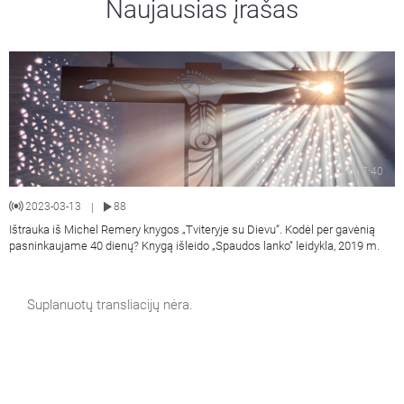
Naujausias įrašas
7:40
2023-03-13
88
|
Ištrauka iš Michel Remery knygos „Tviteryje su Dievu“. Kodėl per gavėnią
pasninkaujame 40 dienų? Knygą išleido „Spaudos lanko“ leidykla, 2019 m.
Suplanuotų transliacijų nėra.