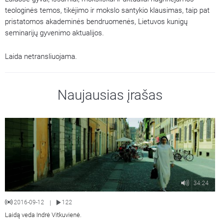
teologinės temos, tikėjimo ir mokslo santykio klausimas, taip pat
pristatomos akademinės bendruomenės, Lietuvos kunigų
seminarijų gyvenimo aktualijos.
Laida netransliuojama.
Naujausias įrašas
34:24
2016-09-12
122
|
Laidą veda Indrė Vitkuvienė.