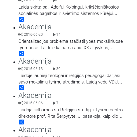
2016-06-27
8
|
Laida skirta pal. Adolfui Kolpingui, krikščioniškosios
socialinės pagalbos ir švietimo sistemos kūrėjui.
Share
Kalbamės su Kolpingo draugijos Lietuvos Nacionaline
Akademija
direktore Lina
…
2016-06-20
14
|
Orientalizacijos problema stačiatikybės moksliniuose
tyrimuose. Laidoje kalbama apie XX a. įvykius,
Share
pakeitusius akademinio pasaulio požiūrį į stačiatikybę.
Akademija
Pristatomos pagrindinės problemos,
…
2016-06-13
30
|
Laidoje jaunieji teologai ir religijos pedagogai dalijasi
savo mokslinių tyrimų atradimais. Laidą veda VDU
Share
Katalikų teologijos fakulteto dekanas doc. dr.
…
Akademija
2016-06-06
7
|
Laidoja kalbamės su Religijos studijų ir tyrimų centro
direktore prof. Rita Šerpytyte. Ji pasakoja, kaip kilo
Share
idėja įkurti šią mokslo
…
Akademija