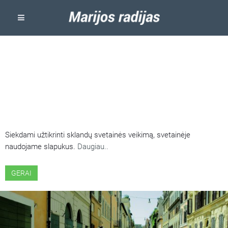
ŠIOJE SVETAINĖJE NAUDOJAMI
SLAPUKAI
Siekdami užtikrinti sklandų svetainės veikimą, svetainėje
naudojame slapukus.
Daugiau..
GERAI