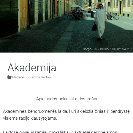
Borgo Pio
/
Bruno
/
CC BY-SA 2.0
Akademija
Netransliuojamos laidos
Apie
Laidos tinklelis
Laidos įrašai
Akademinės bendruomenės laida, kuri skleidžia žinias ir bendrystę
visiems radijo klausytojams.
Laidose gyvai, išsamiai, moksliškai ir aktualiai nagrinėjamos