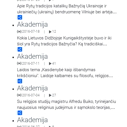
Apie Rytų tradicijos katalikų Bažnyčią Ukrainoje ir
ukrainiečių (ukrainų) bendruomenę Vilniuje bei artėjantį
Share
Vilniaus Bazilijonų vienuolyno jubiliejų pasakoja
Akademija
Ukrainos katalikų
…
2016-07-18
12
|
Kokia Lietuvos Didžiojoje Kunigaikštystėje buvo ir iki
šiol yra Rytų tradicijos Bažnyčia? Ką tradiciškai
Share
vadiname „rusėnais“ ar „rusičiais“, ir ar
…
Akademija
2016-07-11
41
|
Laidos tema „Kasdienybė kaip išbandymas
krikščioniui". Laidoje kalbamės su filosofu, religijos
Share
studijų magistru Timofejumi Murašovu apie kasdienio
Akademija
pasaulio filosofiją, kasdienybės
…
2016-07-04
27
|
Su religijos studijų magistru Alfredu Buiko, tyrinėjančiu
naujuosius religinius judėjimus ir sąmokslo teorijas,
Share
kalbamės apie transhumanizmo judėjimą. Laidoje
Akademija
aptariamos judėjimo
…