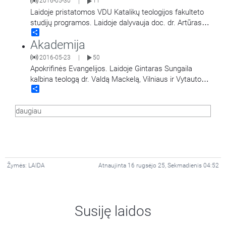
2016-05-30
11
|
Laidoje pristatomos VDU Katalikų teologijos fakulteto
studijų programos. Laidoje dalyvauja doc. dr. Artūras
Share
Lukaševičius ir šio fakulteto dekanas doc. dr.
…
Akademija
2016-05-23
50
|
Apokrifinės Evangelijos. Laidoje Gintaras Sungaila
kalbina teologą dr. Valdą Mackelą, Vilniaus ir Vytauto
Share
Didžiojo universitetuose skaitantį kursą apie
Apokrifines Evangelijas.
…
daugiau
Žymės:
LAIDA
Atnaujinta 16 rugsėjo 25, Sekmadienis 04:52
Susiję laidos