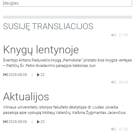
daugiau
Gediminas Zelvaras.
SUSIJĘ TRANSLIACIJOS
31:06
Knygų lentynoje
Šventojo Antano Paduviečio knygą „Pamokslai“ pristato šios knygos vertėjas
– Patilčių Šv. Petro Išvadavimo parapijos klebonas, kun.
2026-08-06
23
|
35:43
Aktualijos
Vilniaus universiteto, istorijos fakulteto dėstytojas dr. Liudas Jovaiša
pasakoja apie vyskupą Motiejų Valančių. Kalbina Žygimantas Jacevičius.
2026-08-06
20
|
41:55