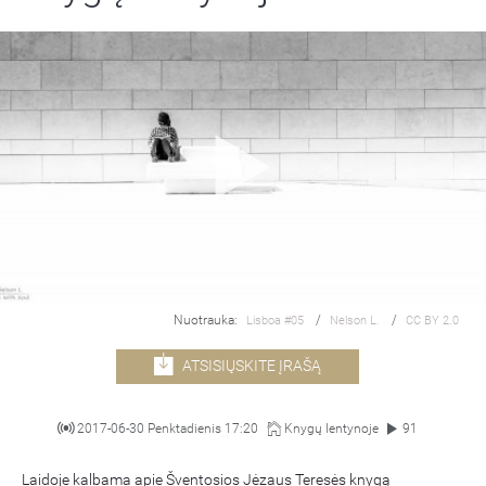
Nuotrauka:
/
/
Lisboa #05
Nelson L.
CC BY 2.0
ATSISIŲSKITE ĮRAŠĄ
2017-06-30 Penktadienis 17:20
Knygų lentynoje
91
Laidoje kalbama apie Šventosios Jėzaus Teresės knygą