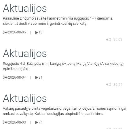
Aktualijos
Pasaulinė žindymo savaitė kasmet minima rugpjūčio 1–7 dienomis,
siekiant šviesti visuomenę ir gerinti kūdikių sveikatą
2026-08-05
13
|
36:03
Aktualijos
Rugpjūčio 4 d. Bažnyčia mini kunigą, šv. Joną Mariją Vianėjų (Arso kleboną).
Apie kelionę šio
2026-08-04
31
|
30:54
Aktualijos
Vakarų pasaulyje plinta vegetarizmo, veganizmo idėjos, žmonės sąmoningai
renkasi bevaikystę. Kokias ideologijas atspindi šie pasirinkimai
2026-08-03
74
|