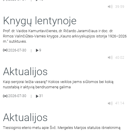
39:59
Knygų lentynoje
Prof. dr. Vaidos Kamuntavičienės, dr. Ričardo Jaramičiaus ir doc. dr.
Rimos Valinčiūtės-Varnės knygos „Kauno arkivyskupijos istorija 1926–2026
m.“ sutiktuvės.
2026-07-30
9
|
40:02
Aktualijos
Kaip senjorai leižia vasarą? Kokios veiklos jiems siūlomos bei kokią
nuostabią ir aktyvią bendruomenę galima
2026-07-30
31
|
41:14
Aktualijos
Tiesioginio eterio metu apie Švč. Mergelės Marijos statulos išniekinimą