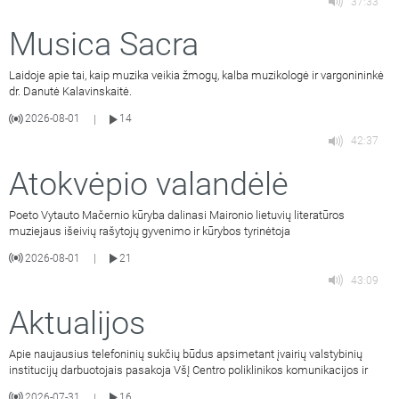
37:33
Musica Sacra
Laidoje apie tai, kaip muzika veikia žmogų, kalba muzikologė ir vargonininkė
dr. Danutė Kalavinskaitė.
2026-08-01
14
|
42:37
Atokvėpio valandėlė
Poeto Vytauto Mačernio kūryba dalinasi Maironio lietuvių literatūros
muziejaus išeivių rašytojų gyvenimo ir kūrybos tyrinėtoja
2026-08-01
21
|
43:09
Aktualijos
Apie naujausius telefoninių sukčių būdus apsimetant įvairių valstybinių
institucijų darbuotojais pasakoja VšĮ Centro poliklinikos komunikacijos ir
2026-07-31
16
|