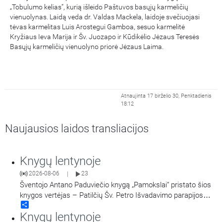
„Tobulumo kelias“, kurią išleido Paštuvos basųjų karmeličių
vienuolynas. Laidą veda dr. Valdas Mackela, laidoje svečiuojasi
tėvas karmelitas Luis Arostegui Gamboa, sesuo karmelitė
Kryžiaus Ieva Marija ir Šv. Juozapo ir Kūdikėlio Jėzaus Teresės
Basųjų karmeličių vienuolyno priorė Jėzaus Laima.
Atnaujinta 17 birželio 30, Penktadienis
18:12
Naujausios laidos transliacijos
Knygų lentynoje
2026-08-06
23
|
Šventojo Antano Paduviečio knygą „Pamokslai“ pristato šios
knygos vertėjas – Patilčių Šv. Petro Išvadavimo parapijos
Share
klebonas, kun. moralinės teologijos dr. Algirdas Petras
Knygų lentynoje
Kanapka. Kalbina Laima Lekavičiūtė.