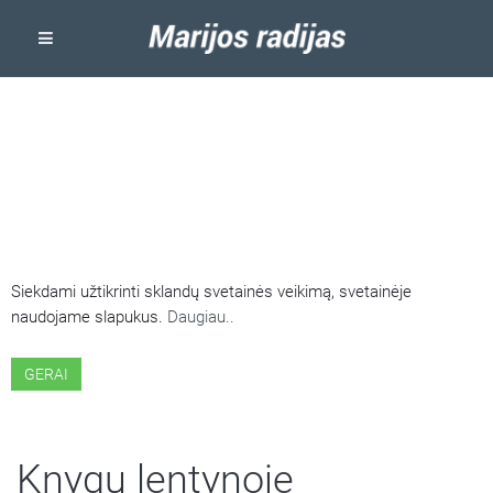
ŠIOJE SVETAINĖJE NAUDOJAMI
SLAPUKAI
Siekdami užtikrinti sklandų svetainės veikimą, svetainėje
naudojame slapukus.
Daugiau..
GERAI
Knygų lentynoje