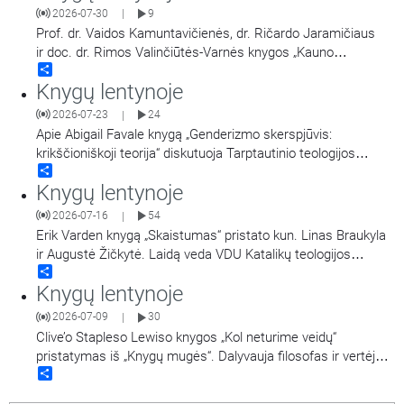
2026-07-30
9
|
Prof. dr. Vaidos Kamuntavičienės, dr. Ričardo Jaramičiaus
ir doc. dr. Rimos Valinčiūtės-Varnės knygos „Kauno
Share
arkivyskupijos istorija 1926–2026 m.“ sutiktuvės. Renginys
Knygų lentynoje
vyko šių metų birželio pabaigoje. Jame dalyvo Kauno
arkivyskupas metropolitas Kęstutis Kėvalas, knygos autoriai
2026-07-23
24
|
ir dailininkė Silvija Knezekytė. Įrašas iš renginio.
Apie Abigail Favale knygą „Genderizmo skerspjūvis:
krikščioniškoji teorija“ diskutuoja Tarptautinio teologijos
Share
instituto Austrijoje profesorius, psichiatras,
Knygų lentynoje
daktaras Gintautas Vaitoška ir VDU Katalikų teologijos
fakulteto dėstytoja Milda Vitkutė.
2026-07-16
54
|
Erik Varden knygą „Skaistumas“ pristato kun. Linas Braukyla
ir Augustė Žičkytė. Laidą veda VDU Katalikų teologijos
Share
fakulteto dėstytoja Milda Vitkutė.
Knygų lentynoje
2026-07-09
30
|
Clive’o Stapleso Lewiso knygos „Kol neturime veidų“
pristatymas iš „Knygų mugės“. Dalyvauja filosofas ir vertėjas
Share
Naglis Kardelis, VDU Katalikų teologijos fakulteto
dėstytoja Milda Vitkutė ir filosofas, kultūros tyrinėtojas