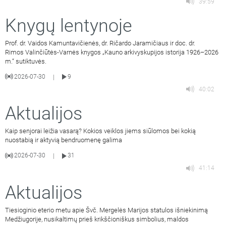
39:59
Knygų lentynoje
Prof. dr. Vaidos Kamuntavičienės, dr. Ričardo Jaramičiaus ir doc. dr.
Rimos Valinčiūtės-Varnės knygos „Kauno arkivyskupijos istorija 1926–2026
m.“ sutiktuvės.
2026-07-30
9
|
40:02
Aktualijos
Kaip senjorai leižia vasarą? Kokios veiklos jiems siūlomos bei kokią
nuostabią ir aktyvią bendruomenę galima
2026-07-30
31
|
41:14
Aktualijos
Tiesioginio eterio metu apie Švč. Mergelės Marijos statulos išniekinimą
Medžiugorije, nusikaltimų prieš krikščioniškus simbolius, maldos