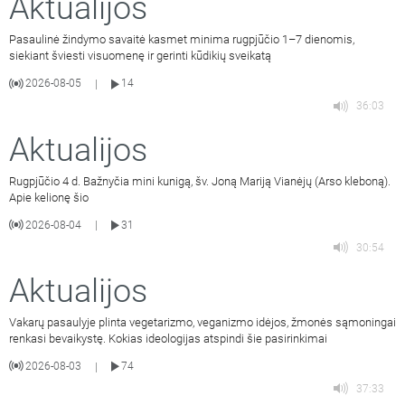
Aktualijos
Pasaulinė žindymo savaitė kasmet minima rugpjūčio 1–7 dienomis,
siekiant šviesti visuomenę ir gerinti kūdikių sveikatą
2026-08-05
14
|
36:03
Aktualijos
Rugpjūčio 4 d. Bažnyčia mini kunigą, šv. Joną Mariją Vianėjų (Arso kleboną).
Apie kelionę šio
2026-08-04
31
|
30:54
Aktualijos
Vakarų pasaulyje plinta vegetarizmo, veganizmo idėjos, žmonės sąmoningai
renkasi bevaikystę. Kokias ideologijas atspindi šie pasirinkimai
2026-08-03
74
|
37:33