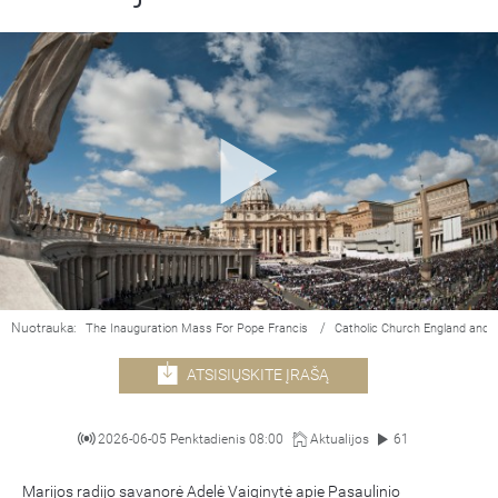
Nuotrauka:
/
The Inauguration Mass For Pope Francis
Catholic Church England and 
ATSISIŲSKITE ĮRAŠĄ
2026-06-05 Penktadienis 08:00
Aktualijos
61
Marijos radijo savanorė Adelė Vaiginytė apie Pasaulinio