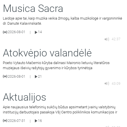
Musica Sacra
Laidoje apie tai, kaip muzika veikia žmogų, kalba muzikologė ir vargonininkė
dr. Danutė Kalavinskaitė.
2026-08-01
14
|
42:37
Atokvėpio valandėlė
Poeto Vytauto Mačernio kūryba dalinasi Maironio lietuvių literatūros
muziejaus išeivių rašytojų gyvenimo ir kūrybos tyrinėtoja
2026-08-01
21
|
43:09
Aktualijos
Apie naujausius telefoninių sukčių būdus apsimetant įvairių valstybinių
institucijų darbuotojais pasakoja VšĮ Centro poliklinikos komunikacijos ir
2026-07-31
16
|