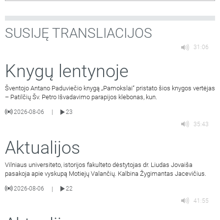
kompetencijų centro Sukčiavimo prevencijos koordinatorė
Živilė Kielienė. Laidą veda Vilniaus
…
SUSIJĘ TRANSLIACIJOS
31:06
Knygų lentynoje
Šventojo Antano Paduviečio knygą „Pamokslai“ pristato šios knygos vertėjas
– Patilčių Šv. Petro Išvadavimo parapijos klebonas, kun.
2026-08-06
23
|
35:43
Aktualijos
Vilniaus universiteto, istorijos fakulteto dėstytojas dr. Liudas Jovaiša
pasakoja apie vyskupą Motiejų Valančių. Kalbina Žygimantas Jacevičius.
2026-08-06
22
|
41:55