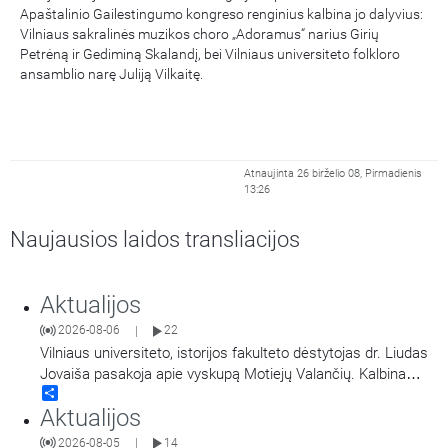
Apaštalinio Gailestingumo kongreso renginius kalbina jo dalyvius:
Vilniaus sakralinės muzikos choro „Adoramus“ narius Girių
Petrėną ir Gediminą Skalandį, bei Vilniaus universiteto folkloro
ansamblio narę Juliją Vilkaitę.
Atnaujinta 26 birželio 08, Pirmadienis
13:26
Naujausios laidos transliacijos
Aktualijos
2026-08-06
22
|
Vilniaus universiteto, istorijos fakulteto dėstytojas dr. Liudas
Jovaiša pasakoja apie vyskupą Motiejų Valančių. Kalbina
Share
Žygimantas Jacevičius.
Aktualijos
2026-08-05
14
|