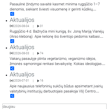
Pasaulinė žindymo savaitė kasmet minima rugpjūčio 1–7
dienomis, siekiant šviesti visuomenę ir gerinti kūdikių
Share
sveikatą visame pasaulyje. Akušerė, tėvystės
Aktualijos
mokyklos „Gandro lizdas“ įkūrėja Ieva Girdvainienė pasakoja
apie žindymo naudą kūdikiui ir motinai, taip pat dalijasi
2026-08-04
31
|
patarimais, kur kreiptis pagalbos, jei kyla
…
Rugpjūčio 4 d. Bažnyčia mini kunigą, šv. Joną Mariją Vianėjų
(Arso kleboną). Apie kelionę šio šventojo pėdomis kalbasi
Share
tikybos mokytoja Jolanta Stupelytė ir žurnalistė
Aktualijos
Laisvė Radzevičienė.
2026-08-03
74
|
Vakarų pasaulyje plinta vegetarizmo, veganizmo idėjos,
žmonės sąmoningai renkasi bevaikystę. Kokias ideologijas
Share
atspindi šie pasirinkimai ir ką apie jas turi žinoti krikščionys.
Aktualijos
Kalba Vilniaus šv. Pranciškaus Asyžiečio parapijos vikaras,
psichologas Arūnas Peškaitis OFM.
2026-07-31
16
|
Apie naujausius telefoninių sukčių būdus apsimetant įvairių
valstybinių institucijų darbuotojais pasakoja VšĮ Centro
Share
poliklinikos komunikacijos ir viešųjų ryšių specialistė Giedrė
Raišienė, Nacionalinio kibernetinio saugumo centro
daugiau
direktoriaus pavaduotojas Rokas Jonikas, Pinigų plovimo