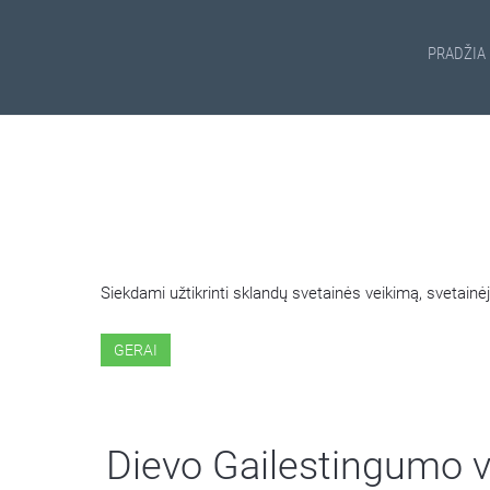
PRADŽIA
ŠIOJE SVETAINĖJE NAUDOJ
Siekdami užtikrinti sklandų svetainės veikimą, svetai
GERAI
Dievo Gailestingumo 