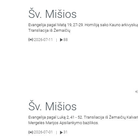
Šv. Mišios
Evangelija pagal Matą 19, 27-29. Homiliją sako Kauno arkivysku
Transliacija iš Žemaičių
2026-07-11
88
|
Šv. Mišios
Evangelija pagal Luką 2, 41 - 52. Transliacija iš Žemaičių Kalvar
Mergelės Marijos Apsilankymo bazilikos.
2026-07-01
31
|