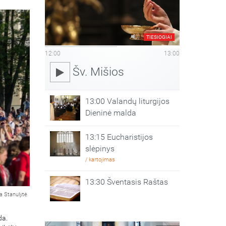
TIESIOGIAI
12:00
13:00
Šv. Mišios
13:00 Valandų liturgijos
Dieninė malda
13:15 Eucharistijos
slėpinys
/ kartojimas
13:30 Šventasis Raštas
a Stanulytė
da.