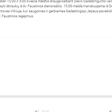
dien 15:00 ir 3:00 kviečia melstis drauge kalbant Dievo Gailestingumo vaini
ausyti ištraukų iš šv. Faustinos dienoraščio. 15:00 malda transliuojama iš D
tovės Vilniuje, kur saugomas ir gerbiamas Gailestingojo Jėzaus paveiksl
. Faustinos regėjimus.
24:08