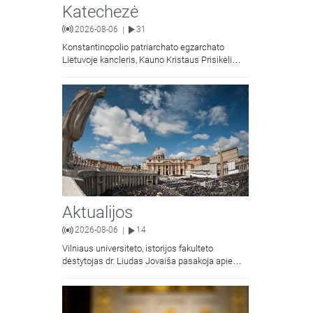
Katechezė
2026-08-06
31
|
Konstantinopolio patriarchato egzarchato
Lietuvoje kancleris, Kauno Kristaus Prisikėlimo
krikščionių ortodoksų parapijos klebonas
kunigas Vitalijus Mockus pasakoja apie
Kristaus Atsimainymo šventę.
35:43
Aktualijos
2026-08-06
14
|
Vilniaus universiteto, istorijos fakulteto
dėstytojas dr. Liudas Jovaiša pasakoja apie
vyskupą Motiejų Valančių. Kalbina Žygimantas
Jacevičius.