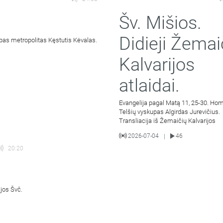
Šv. Mišios.
Didieji Žemai
pas metropolitas Kęstutis Kėvalas.
Kalvarijos
atlaidai.
Evangelija pagal Matą 11, 25-30. Hom
Telšių vyskupas Algirdas Jurevičius.
Transliacija iš Žemaičių Kalvarijos
2026-07-04
46
|
20:20
ijos Švč.