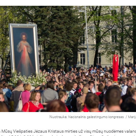
Nuotrauka:
/
Nacionalinis gailestingumo kongresas
Marij
ra Mūsų Viešpaties Jėzaus Kristaus mirties už visų mūsų nuodėmes valan