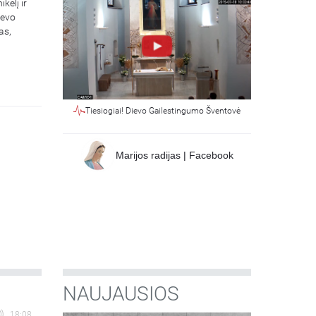
kėlį ir
ievo
as,
Tiesiogiai! Dievo Gailestingumo Šventovė
Marijos radijas | Facebook
NAUJAUSIOS
18:08