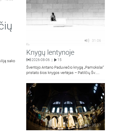
čių
31:06
Knygų lentynoje
2026-08-06
15
|
iliją sako
Šventojo Antano Paduviečio knygą „Pamokslai“
pristato šios knygos vertėjas – Patilčių Šv.
Petro Išvadavimo parapijos klebonas, kun.
moralinės teologijos dr. Algirdas Petras
35:37