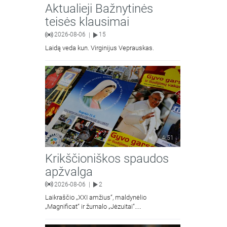
Aktualieji Bažnytinės
teisės klausimai
2026-08-06
15
|
Laidą veda kun. Virginijus Veprauskas.
4:51
Krikščioniškos spaudos
apžvalga
2026-08-06
2
|
Laikraščio „XXI amžius“, maldynėlio
„Magnificat“ ir žurnalo „Jėzuitai“
naujųjų numerių apžvalgos.