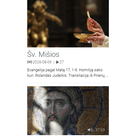
15:44
Šv. Mišios
2026-08-06
27
|
Evangelija pagal Matą 17, 1-9. Homiliją sako
kun. Rolandas Judeikis. Transliacija iš Prienų
Kristaus Apsireiškimo bažnyčios.
37:09