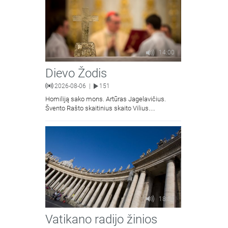
14:00
Dievo Žodis
2026-08-06
151
|
Homiliją sako mons. Artūras Jagelavičius.
Švento Rašto skaitinius skaito Vilius
Kaminskas.
18:58
Vatikano radijo žinios