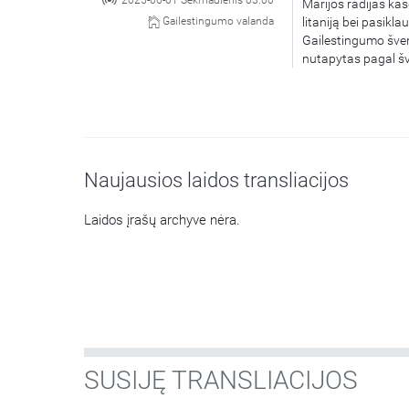
2025-06-01 Sekmadienis 03:00
Marijos radijas kas
litaniją bei pasikl
Gailestingumo valanda
Gailestingumo šven
nutapytas pagal šv
Naujausios laidos transliacijos
Laidos įrašų archyve nėra.
SUSIJĘ TRANSLIACIJOS