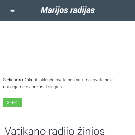
ŠIOJE SVETAINĖJE NAUDOJAMI
SLAPUKAI
Siekdami užtikrinti sklandų svetainės veikimą, svetainėje
naudojame slapukus.
Daugiau..
GERAI
Vatikano radijo žinios