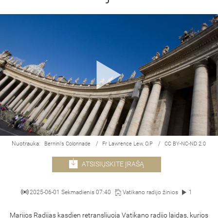
Nuotrauka:
/
/
Bernini's Colonnade
Fr Lawrence Lew, O.P
CC BY-NC-ND 2.0
ATSISIŲSKITE ĮRAŠĄ
2025-06-01 Sekmadienis 07:40
Vatikano radijo žinios
1
Marijos Radijas kasdien retransliuoja Vatikano radijo laidas, kurios