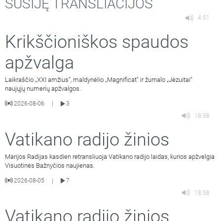
SUSIJĘ TRANSLIACIJOS
4:51
Krikščioniškos spaudos
apžvalga
Laikraščio „XXI amžius“, maldynėlio „Magnificat“ ir žurnalo „Jėzuitai“
naujųjų numerių apžvalgos.
2026-08-06
3
|
18:58
Vatikano radijo žinios
Marijos Radijas kasdien retransliuoja Vatikano radijo laidas, kurios apžvelgia
Visuotinės Bažnyčios naujienas.
2026-08-05
7
|
18:58
Vatikano radijo žinios