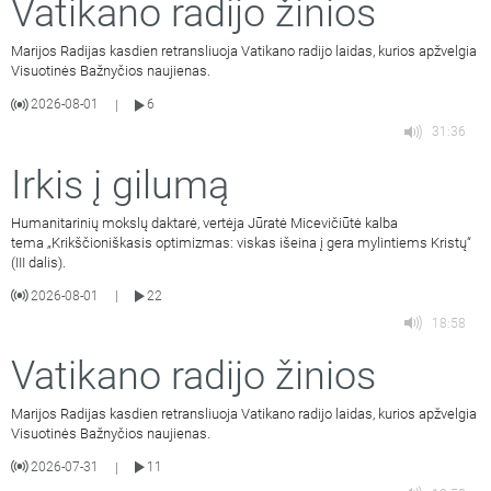
Vatikano radijo žinios
Marijos Radijas kasdien retransliuoja Vatikano radijo laidas, kurios apžvelgia
Visuotinės Bažnyčios naujienas.
2026-08-01
6
|
31:36
Irkis į gilumą
Humanitarinių mokslų daktarė, vertėja Jūratė Micevičiūtė kalba
tema „Krikščioniškasis optimizmas: viskas išeina į gera mylintiems Kristų“
(III dalis).
2026-08-01
22
|
18:58
Vatikano radijo žinios
Marijos Radijas kasdien retransliuoja Vatikano radijo laidas, kurios apžvelgia
Visuotinės Bažnyčios naujienas.
2026-07-31
11
|