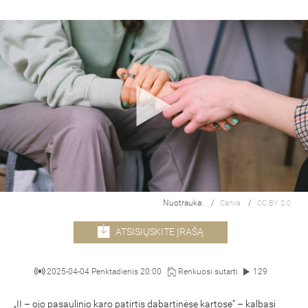
Nuotrauka:
/
/
Canva
CC BY 2.0
ATSISIŲSKITE ĮRAŠĄ
2025-04-04 Penktadienis 20:00
Renkuosi sutarti
129
„II – ojo pasaulinio karo patirtis dabartinėse kartose“ – kalbasi