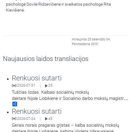
psichologė Dovilė Ridzevičienė ir sveikatos psichologė Rita
Kievišienė.
Atnaujinta 25 balandžio 04,
Penktadienis 20:51
Naujausios laidos transliacijos
Renkuosi sutarti
2026-07-31
25
|
Tuščias lizdas. Kalbasi socialinių mokslų
daktarė Nijolė Liobikienė ir Socialinio darbo mokslų magistrė
Share
Violeta Vitkauskienė.
Renkuosi sutarti
2026-07-24
45
|
Gerais norais pragaras grįstas – kalba socialinių mokslų
daktarė Nijolė Liobikienė, kalbina Vijoleta Vitkauskienė.