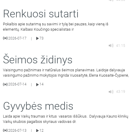
Renkuosi sutarti
Pokalbis apie sutarimą su savimi ir tylą bei pauzes, kaip vieną iš
elementų. Kalbasi Koučingo specialistas ir
2026-07-17
73
|
41:15
Šeimos židinys
Vaisingumo pažinimas ir natūralus šeimos planavimas. Laidoje dalyvauja
vaisingumo pažinimo mokytojos Ingrida Vuosaitytė, Elena Kuosaitė-Čypienė,
2026-07-14
14
|
43:19
Gyvybės medis
Laida apie Vaikų traumas ir kitus vasaros iššūkius. Dalyvauja Kauno klinikų
Vaikų skubios pagalbos skyriaus vadovas dr.
2026-07-13
12
|