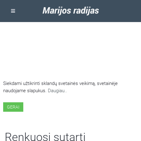
ŠIOJE SVETAINĖJE NAUDOJAMI
SLAPUKAI
Siekdami užtikrinti sklandų svetainės veikimą, svetainėje
naudojame slapukus.
Daugiau..
GERAI
Renkuosi sutarti