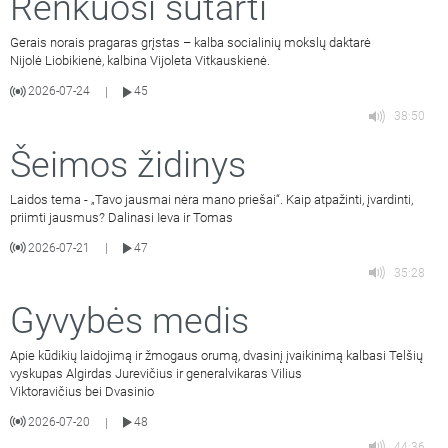
Renkuosi sutarti
Gerais norais pragaras grįstas – kalba socialinių mokslų daktarė
Nijolė Liobikienė, kalbina Vijoleta Vitkauskienė.
2026-07-24
45
|
38:50
Šeimos židinys
Laidos tema - „Tavo jausmai nėra mano priešai“. Kaip atpažinti, įvardinti,
priimti jausmus? Dalinasi Ieva ir Tomas
2026-07-21
47
|
35:28
Gyvybės medis
Apie kūdikių laidojimą ir žmogaus orumą, dvasinį įvaikinimą kalbasi Telšių
vyskupas Algirdas Jurevičius ir generalvikaras Vilius
Viktoravičius bei Dvasinio
2026-07-20
48
|
44:36