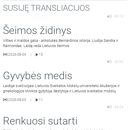
SUSIJĘ TRANSLIACIJOS
43:12
Šeimos židinys
Vilties ir maldos galia - ankstukės Bernardinos istorija. Liudija Sandra ir
Raimondas. Laidą veda Lietuvos šeimos
2026-08-04
15
|
42:02
Gyvybės medis
Laidoje svečiuojasi Lietuvos Sveikatos Mokslų universiteto Akušerijos ir
ginekologijos klinikos gydytoja, dėstytoja ir Lietuvos sveikatos mokslų
2026-08-03
11
|
43:24
Renkuosi sutarti