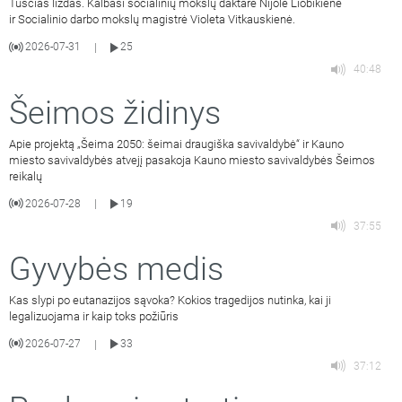
Tuščias lizdas. Kalbasi socialinių mokslų daktarė Nijolė Liobikienė
ir Socialinio darbo mokslų magistrė Violeta Vitkauskienė.
2026-07-31
25
|
40:48
Šeimos židinys
Apie projektą „Šeima 2050: šeimai draugiška savivaldybė“ ir Kauno
miesto savivaldybės atvejį pasakoja Kauno miesto savivaldybės Šeimos
reikalų
2026-07-28
19
|
37:55
Gyvybės medis
Kas slypi po eutanazijos sąvoka? Kokios tragedijos nutinka, kai ji
legalizuojama ir kaip toks požiūris
2026-07-27
33
|
37:12