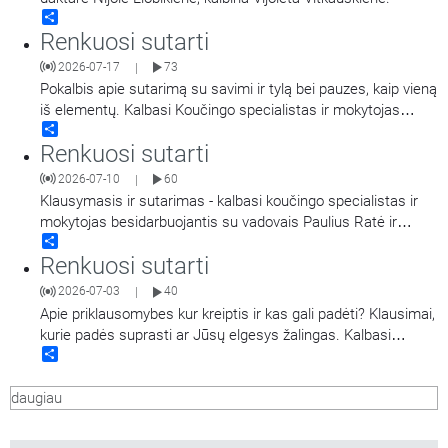
Share
Renkuosi sutarti
2026-07-17
73
|
Pokalbis apie sutarimą su savimi ir tylą bei pauzes, kaip vieną
iš elementų. Kalbasi Koučingo specialistas ir mokytojas
Share
besidarbuojantis su vadovais Paulius Ratė ir psichologinės-
Renkuosi sutarti
emocinės sveikatos specialistė Janina Sabaitė.
2026-07-10
60
|
Klausymasis ir sutarimas - kalbasi koučingo specialistas ir
mokytojas besidarbuojantis su vadovais Paulius Ratė ir
Share
psichologinės-emocinės sveikatos specialistė Janina
Renkuosi sutarti
Sabaitė.
2026-07-03
40
|
Apie priklausomybes kur kreiptis ir kas gali padėti? Klausimai,
kurie padės suprasti ar Jūsų elgesys žalingas. Kalbasi
Share
psichoterapeutas, priklausomybių ligų konsultantas Andrius
Jarašiūnas ir laidos vedėja Kauno kolegijos lektorė, sveikatos
daugiau
psichologė Rita Kievišienė.