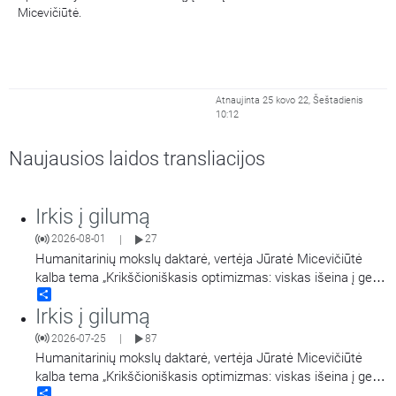
Micevičiūtė.
Atnaujinta 25 kovo 22, Šeštadienis
10:12
Naujausios laidos transliacijos
Irkis į gilumą
2026-08-01
27
|
Humanitarinių mokslų daktarė, vertėja Jūratė Micevičiūtė
kalba tema „Krikščioniškasis optimizmas: viskas išeina į gera
Share
mylintiems Kristų“ (III dalis).
Irkis į gilumą
2026-07-25
87
|
Humanitarinių mokslų daktarė, vertėja Jūratė Micevičiūtė
kalba tema „Krikščioniškasis optimizmas: viskas išeina į gera
Share
mylintiems Kristų“ (II dalis).