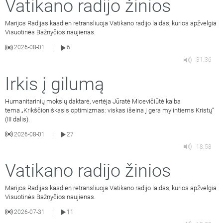
Vatikano radijo žinios
Marijos Radijas kasdien retransliuoja Vatikano radijo laidas, kurios apžvelgia
Visuotinės Bažnyčios naujienas.
2026-08-01
6
|
31:36
Irkis į gilumą
Humanitarinių mokslų daktarė, vertėja Jūratė Micevičiūtė kalba
tema „Krikščioniškasis optimizmas: viskas išeina į gera mylintiems Kristų“
(III dalis).
2026-08-01
27
|
18:58
Vatikano radijo žinios
Marijos Radijas kasdien retransliuoja Vatikano radijo laidas, kurios apžvelgia
Visuotinės Bažnyčios naujienas.
2026-07-31
11
|