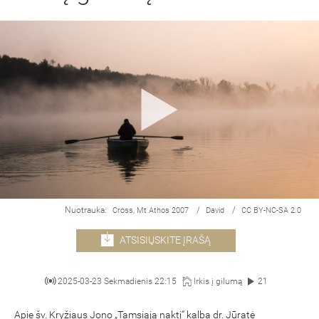
Nuotrauka:
/
/
Cross, Mt Athos 2007
David
CC BY-NC-SA 2.0
ATSISIŲSKITE ĮRAŠĄ
2025-03-23 Sekmadienis 22:15
Irkis į gilumą
21
Apie šv. Kryžiaus Jono „Tamsiąją naktį“ kalba dr. Jūratė