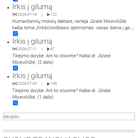
Irkis į gilumą
2026-07-18
122
|
Humanitarinių mokslų daktarė, vertėja Jūratė Micevičiūtė
kalba tema „Krikščioniškasis optimizmas: viskas išeina į gera
Share
mylintiems Kristų“ (I dalis).
Irkis į gilumą
2026-07-11
87
|
Tikėjimo dorybė: Ant ko stovime? Kalba dr. Jūratė
Micevičiūtė. (2 dalis)
Share
Irkis į gilumą
2026-07-04
140
|
Tikėjimo dorybė: Ant ko stovime? Kalba dr. Jūratė
Micevičiūtė. (1 dalis)
Share
daugiau