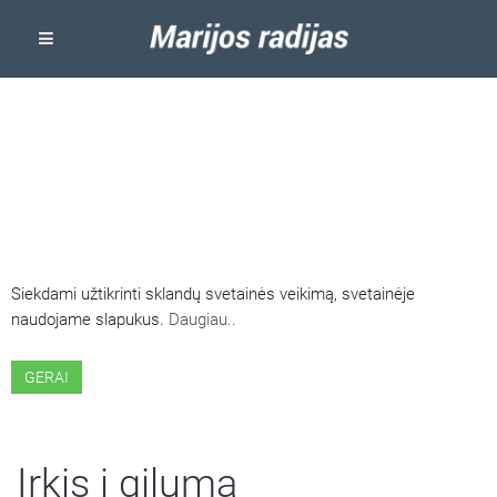
ŠIOJE SVETAINĖJE NAUDOJAMI
SLAPUKAI
Siekdami užtikrinti sklandų svetainės veikimą, svetainėje
naudojame slapukus.
Daugiau..
GERAI
Irkis į gilumą