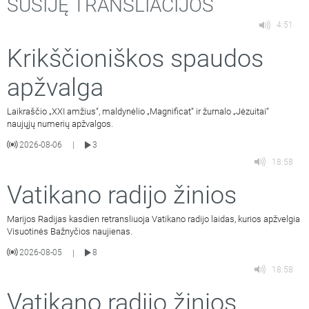
SUSIJĘ TRANSLIACIJOS
4:51
Krikščioniškos spaudos
apžvalga
Laikraščio „XXI amžius“, maldynėlio „Magnificat“ ir žurnalo „Jėzuitai“
naujųjų numerių apžvalgos.
2026-08-06
3
|
18:58
Vatikano radijo žinios
Marijos Radijas kasdien retransliuoja Vatikano radijo laidas, kurios apžvelgia
Visuotinės Bažnyčios naujienas.
2026-08-05
8
|
18:58
Vatikano radijo žinios