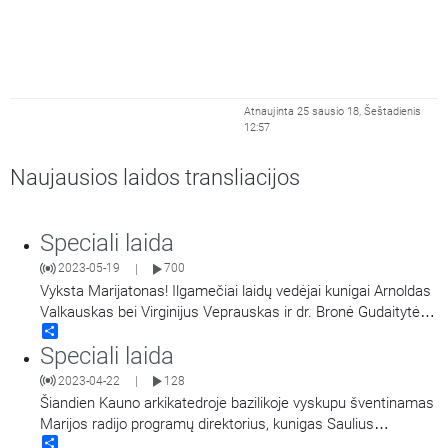
Atnaujinta 25 sausio 18, Šeštadienis
12:57
Naujausios laidos transliacijos
Speciali laida
2023-05-19
700
|
Vyksta Marijatonas! Ilgamečiai laidų vedėjai kunigai Arnoldas
Valkauskas bei Virginijus Veprauskas ir dr. Bronė Gudaitytė
Share
dalijasi savo patirtimis savanoriaujant Marijos radijuje ir
Speciali laida
kviečia klausytojus dalintis tuo, ką Dievas davė: talentais,
laiku, ištekliais ir malda. Laidą veda Marijos radijo savanoris
2023-04-22
128
|
laidų vedėjas kunigas
…
Šiandien Kauno arkikatedroje bazilikoje vyskupu šventinamas
Marijos radijo programų direktorius, kunigas Saulius
Share
Bužauskas. Kviečiame pasiklausyti šio Marijos radijo