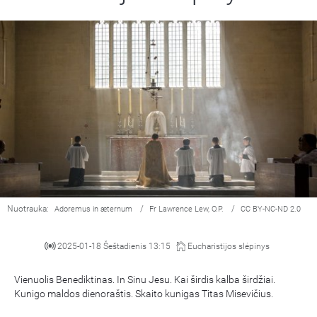
Nuotrauka:
/
/
Adoremus in æternum
Fr Lawrence Lew, O.P.
CC BY-NC-ND 2.0
2025-01-18 Šeštadienis 13:15
Eucharistijos slėpinys
Vienuolis Benediktinas. In Sinu Jesu. Kai širdis kalba širdžiai.
Kunigo maldos dienoraštis. Skaito kunigas Titas Misevičius.