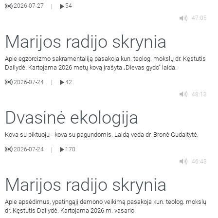
2026-07-27
54
|
47:05
Marijos radijo skrynia
Apie egzorcizmo sakramentaliją pasakoja kun. teolog. mokslų dr. Kęstutis
Dailydė. Kartojama 2026 metų kovą įrašyta „Dievas gydo“ laida.
2026-07-24
42
|
48:13
Dvasinė ekologija
Kova su piktuoju - kova su pagundomis. Laidą veda dr. Bronė Gudaitytė.
2026-07-24
170
|
46:43
Marijos radijo skrynia
Apie apsėdimus, ypatingąjį demono veikimą pasakoja kun. teolog. mokslų
dr. Kęstutis Dailydė. Kartojama 2026 m. vasario