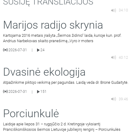
SUSIJĘ TRANSLIACIJOS
34:10
Marijos radijo skrynia
Kartojama 2016 metais įrašyta „Šeimos židinio“ laida, kurioje kun. prof.
Andrius Narbekovas skaito pranešimą „Vyro ir moters
2026-07-31
24
|
40:12
Dvasinė ekologija
Atpažinkime piktojo veikimą per pagundas. Laidą veda dr. Bronė Gudaitytė.
2026-07-31
151
|
39:46
Porciunkulė
Laidoje apie liepos 31 – rugpjūčio 2 d. Kretingoje vyksiantį
Pranciškoniškosios šeimos Lietuvoje jubiliejinį renginį – Porciunkulės