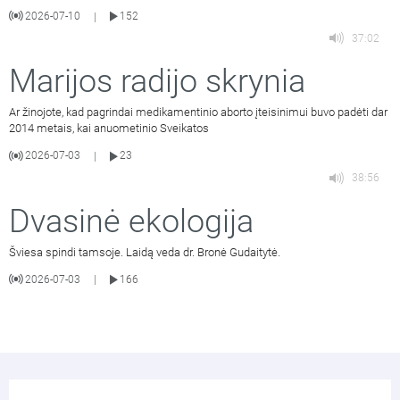
2026-07-10
152
|
37:02
Marijos radijo skrynia
Ar žinojote, kad pagrindai medikamentinio aborto įteisinimui buvo padėti dar
2014 metais, kai anuometinio Sveikatos
2026-07-03
23
|
38:56
Dvasinė ekologija
Šviesa spindi tamsoje. Laidą veda dr. Bronė Gudaitytė.
2026-07-03
166
|