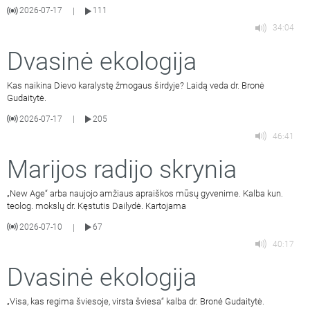
2026-07-17
111
|
34:04
Dvasinė ekologija
Kas naikina Dievo karalystę žmogaus širdyje? Laidą veda dr. Bronė
Gudaitytė.
2026-07-17
205
|
46:41
Marijos radijo skrynia
„New Age“ arba naujojo amžiaus apraiškos mūsų gyvenime. Kalba kun.
teolog. mokslų dr. Kęstutis Dailydė. Kartojama
2026-07-10
67
|
40:17
Dvasinė ekologija
„Visa, kas regima šviesoje, virsta šviesa“ kalba dr. Bronė Gudaitytė.