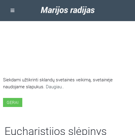
ŠIOJE SVETAINĖJE NAUDOJAMI
SLAPUKAI
Siekdami užtikrinti sklandų svetainės veikimą, svetainėje
naudojame slapukus.
Daugiau..
GERAI
Eucharistijos slėpinys