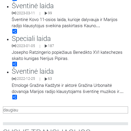
Šventinė laida
klausytojų pamilto dvasininko minčių. Laidą veda Remigijus
Endriukaitis.
2023-03-11
99
|
Šventinė Kovo 11-osios laida, kurioje dalyvauja ir Marijos
radijo klausytojus sveikina paskirtasis Kauno
Share
vyskupas augziliaras Saulius Bužauskas, istorikas dr. Jonas
Speciali laida
Vaičenonis, asoc. prof. dr. Vincentas Vobolevičius.
2023-01-05
187
|
Josepho Ratzingerio popiežiaus Benedikto XVI katechezes
skaito kunigas Nerijus Pipiras.
Share
Šventinė laida
2022-12-25
63
|
Etnologė Gražina Kadžytė ir aktorė Gražina Urbonaitė
dovanoja Marijos radijo klausytojams šventinę muzikos ir
Share
poezijos valandėlę. Laidoje skamba liaudiškos muzikos
ansamblio „Kankleliai“ giesmės ir dainos.
daugiau