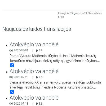
Atnaujinta 24 gruodžio 21, Šeštadienis
17:03
Naujausios laidos transliacijos
Atokvėpio valandėlė
2026-08-01
18
|
Poeto Vytauto Mačernio kūryba dalinasi Maironio lietuvių
literatūros muziejaus išeivių rašytojų gyvenimo ir kūrybos
Share
tyrinėtoja Virginija Paplauskienė.
Atokvėpio valandėlė
2026-07-25
17
|
Vieną iškiliausių XX a. asmenybių: poetą, rašytoją, publicistą
ir vertėją, redaktorių ir leidėją Robertą Keturakį pristato
Share
Maironio lietuvių literatūros muziejaus muziejininkė Virginija
Atokvėpio valandėlė
Paplauskienė.
2026-07-18
32
|