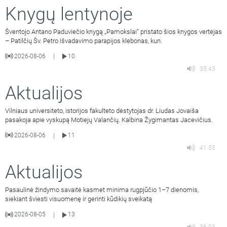
Knygų lentynoje
Šventojo Antano Paduviečio knygą „Pamokslai“ pristato šios knygos vertėjas
– Patilčių Šv. Petro Išvadavimo parapijos klebonas, kun.
2026-08-06
10
|
35:43
Aktualijos
Vilniaus universiteto, istorijos fakulteto dėstytojas dr. Liudas Jovaiša
pasakoja apie vyskupą Motiejų Valančių. Kalbina Žygimantas Jacevičius.
2026-08-06
11
|
41:55
Aktualijos
Pasaulinė žindymo savaitė kasmet minima rugpjūčio 1–7 dienomis,
siekiant šviesti visuomenę ir gerinti kūdikių sveikatą
2026-08-05
13
|