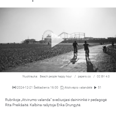
Nuotrauka:
/
/
Beach people happy hour
papers.co
CC BY 4.0
2024-12-21 Šeštadienis 16:00
Atokvėpio valandėlė
51
Rubrikoje „Atvirumo valanda“ svečiuojasi dainininkė ir pedagogė
Rita Preikšaitė. Kalbina rašytoja Erika Drungytė.