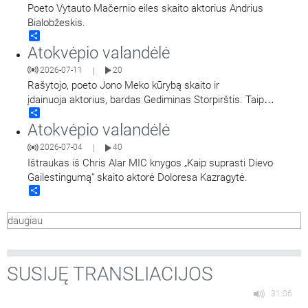
Poeto Vytauto Mačernio eiles skaito aktorius Andrius
Bialobžeskis.
Share
Atokvėpio valandėlė
2026-07-11
20
|
Rašytojo, poeto Jono Meko kūrybą skaito ir
įdainuoja aktorius, bardas Gediminas Storpirštis. Taip
Share
pat girdime kūrinius pagal Jono Meko žodžius iš Gedimino
Atokvėpio valandėlė
Storpirščio dainų rinkinio „Šaknys“.
2026-07-04
40
|
Ištraukas iš Chris Alar MIC knygos „Kaip suprasti Dievo
Gailestingumą“ skaito aktorė Doloresa Kazragytė.
Share
daugiau
SUSIJĘ TRANSLIACIJOS
31:06