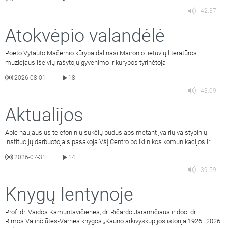
42:37
Atokvėpio valandėlė
Poeto Vytauto Mačernio kūryba dalinasi Maironio lietuvių literatūros
muziejaus išeivių rašytojų gyvenimo ir kūrybos tyrinėtoja
2026-08-01
18
|
43:09
Aktualijos
Apie naujausius telefoninių sukčių būdus apsimetant įvairių valstybinių
institucijų darbuotojais pasakoja VšĮ Centro poliklinikos komunikacijos ir
2026-07-31
14
|
39:59
Knygų lentynoje
Prof. dr. Vaidos Kamuntavičienės, dr. Ričardo Jaramičiaus ir doc. dr.
Rimos Valinčiūtės-Varnės knygos „Kauno arkivyskupijos istorija 1926–2026