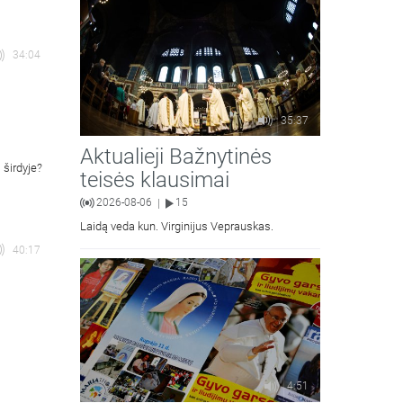
34:04
35:37
Aktualieji Bažnytinės
 širdyje?
teisės klausimai
2026-08-06
15
|
Laidą veda kun. Virginijus Veprauskas.
40:17
4:51