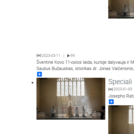
2023-03-11
99
|
Šventinė Kovo 11-osios laida, kurioje dalyvauja ir 
Saulius Bužauskas, istorikas dr. Jonas Vaičenonis,
Share
Speciali
2023-01-05
Josepho Ratz
Share
32:10