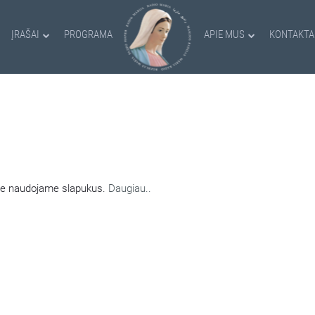
ĮRAŠAI
PROGRAMA
APIE MUS
KONTAKTA
AMI SLAPUKAI
nėje naudojame slapukus.
Daugiau..