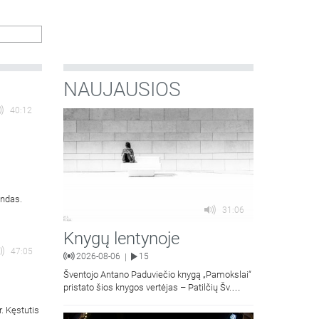
a
smės ir
NAUJAUSIOS
40:12
undas.
31:06
Knygų lentynoje
47:05
2026-08-06
15
|
Šventojo Antano Paduviečio knygą „Pamokslai“
pristato šios knygos vertėjas – Patilčių Šv.
Petro Išvadavimo parapijos klebonas, kun.
. Kęstutis
moralinės teologijos dr. Algirdas Petras