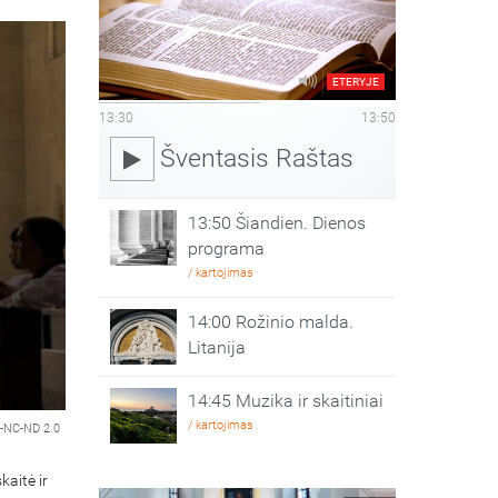
ETERYJE
13:30
13:50
Šventasis Raštas
13:50 Šiandien. Dienos
programa
/ kartojimas
14:00 Rožinio malda.
Litanija
14:45 Muzika ir skaitiniai
/ kartojimas
-NC-ND 2.0
kaitė ir