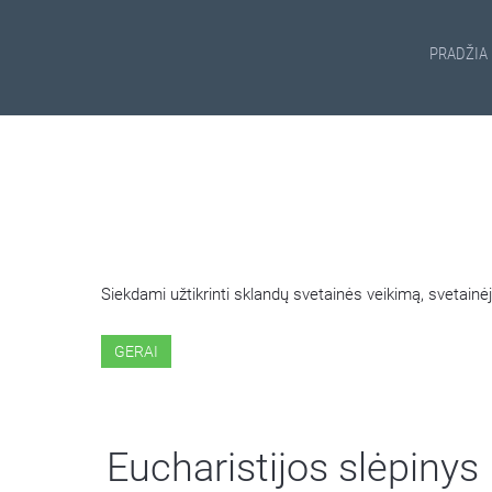
PRADŽIA
ŠIOJE SVETAINĖJE NAUDOJ
Siekdami užtikrinti sklandų svetainės veikimą, svetai
GERAI
Eucharistijos slėpinys