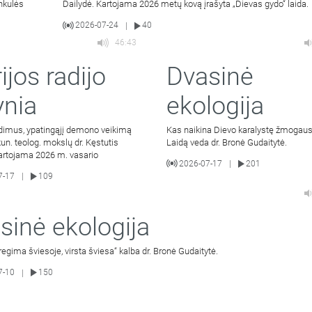
unkulės
Dailydė. Kartojama 2026 metų kovą įrašyta „Dievas gydo“ laida.
2026-07-24
40
|
46:43
ijos radijo
Dvasinė
ynia
ekologija
dimus, ypatingąjį demono veikimą
Kas naikina Dievo karalystę žmogaus
un. teolog. mokslų dr. Kęstutis
Laidą veda dr. Bronė Gudaitytė.
Kartojama 2026 m. vasario
2026-07-17
201
|
7-17
109
|
sinė ekologija
 regima šviesoje, virsta šviesa“ kalba dr. Bronė Gudaitytė.
7-10
150
|