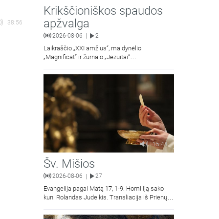
Krikščioniškos spaudos
apžvalga
38:56
2026-08-06
2
|
Laikraščio „XXI amžius“, maldynėlio
„Magnificat“ ir žurnalo „Jėzuitai“
naujųjų numerių apžvalgos.
15:44
Šv. Mišios
2026-08-06
27
|
Evangelija pagal Matą 17, 1-9. Homiliją sako
kun. Rolandas Judeikis. Transliacija iš Prienų
Kristaus Apsireiškimo bažnyčios.