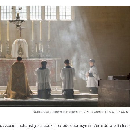
Nuotrauka:
/
/
Adoremus in æternum
Fr Lawrence Lew, O.P.
CC BY
o Akučio Eucharistijos stebuklų parodos aprašymai. Vertė Jūratė Bieliaus