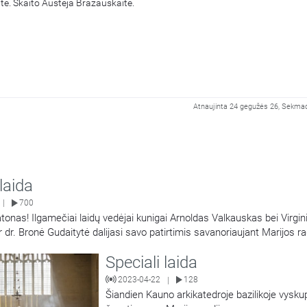
tė. Skaito Austėja Brazauskaitė.
Atnaujinta 24 gegužės 26, Sekmad
 laida
700
|
tonas! Ilgamečiai laidų vedėjai kunigai Arnoldas Valkauskas bei Virgin
 dr. Bronė Gudaitytė dalijasi savo patirtimis savanoriaujant Marijos rad
tojus dalintis tuo, ką Dievas davė: talentais, laiku, ištekliais ir malda. 
Speciali laida
radijo savanoris laidų vedėjas kunigas
…
2023-04-22
128
|
Šiandien Kauno arkikatedroje bazilikoje vysku