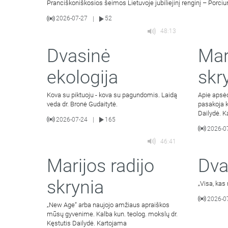
Pranciškoniškosios šeimos Lietuvoje jubiliejinį renginį – Porci
2026-07-27
52
|
48:13
Dvasinė
Mar
ekologija
skr
Kova su piktuoju - kova su pagundomis. Laidą
Apie apsė
veda dr. Bronė Gudaitytė.
pasakoja k
Dailydė. 
2026-07-24
165
|
2026-0
46:41
Marijos radijo
Dva
skrynia
„Visa, kas
2026-0
„New Age“ arba naujojo amžiaus apraiškos
mūsų gyvenime. Kalba kun. teolog. mokslų dr.
Kęstutis Dailydė. Kartojama