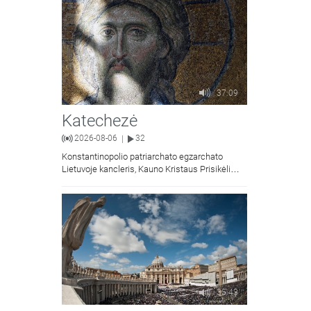
37:09
Katechezė
2026-08-06
32
|
Konstantinopolio patriarchato egzarchato
Lietuvoje kancleris, Kauno Kristaus Prisikėlimo
krikščionių ortodoksų parapijos klebonas
kunigas Vitalijus Mockus pasakoja apie
Kristaus Atsimainymo šventę.
35:43