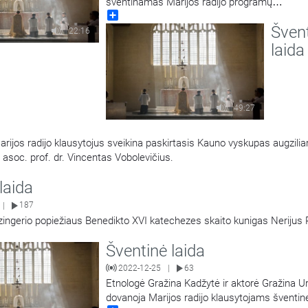
šventinamas Marijos radijo programų
Share
direktorius, kunigas Saulius Bužauskas. Kvie
Šven
pasiklausyti šio Marijos radijo klausytojų pami
22:16
dvasininko minčių. Laidą veda Remigijus Endr
laida
49:27
Marijos radijo klausytojus sveikina paskirtasis Kauno vyskupas augzilia
 asoc. prof. dr. Vincentas Vobolevičius.
 laida
187
|
ingerio popiežiaus Benedikto XVI katechezes skaito kunigas Nerijus 
Šventinė laida
2022-12-25
63
|
Etnologė Gražina Kadžytė ir aktorė Gražina U
dovanoja Marijos radijo klausytojams šventin