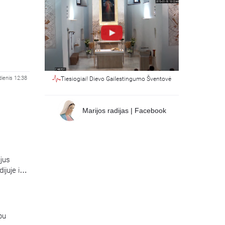
ienis 12:38
Tiesiogiai! Dievo Gailestingumo Šventovė
Marijos radijas | Facebook
ijus
ijuje ir
Laidą
pu