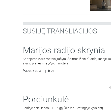
SUSIJĘ TRANSLIACIJOS
Marijos radijo skrynia
Kartojama 2016 metais įrašyta „Šeimos židinio“ laida, kurioje k
skaito pranešimą „Vyro ir moters
2026-07-31
21
|
Porciunkulė
Laidoje apie liepos 31 – rugpjūčio 2 d. Kretingoje vyksiantį