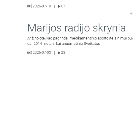
2026-07-10
67
|
Marijos radijo skrynia
Ar žinojote, kad pagrindai medikamentinio aborto įteisinimui bu
dar 2014 metais, kai anuometinio Sveikatos
2026-07-03
23
|