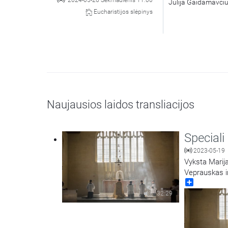
2024-05-26 Sekmadienis 11:00
Julija Gaidamavčiū
Eucharistijos slėpinys
Naujausios laidos transliacijos
Speciali
2023-05-19
Vyksta Marija
Veprauskas ir
Share
kviečia klausy
veda Marijos 
32:29