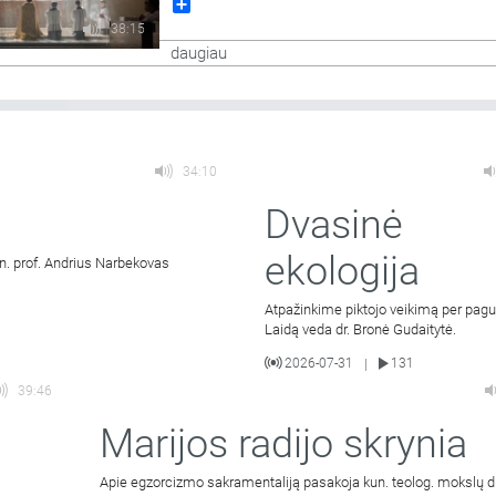
Share
muzikos ir poezijos valandėlę. Laidoje skamb
liaudiškos muzikos ansamblio „Kankleliai“ gie
38:15
dainos.
daugiau
34:10
Dvasinė
ekologija
un. prof. Andrius Narbekovas
Atpažinkime piktojo veikimą per pag
Laidą veda dr. Bronė Gudaitytė.
2026-07-31
131
|
39:46
Marijos radijo skrynia
Apie egzorcizmo sakramentaliją pasakoja kun. teolog. mokslų dr