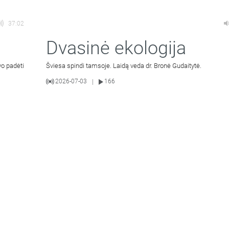
37:02
Dvasinė ekologija
vo padėti
Šviesa spindi tamsoje. Laidą veda dr. Bronė Gudaitytė.
2026-07-03
166
|