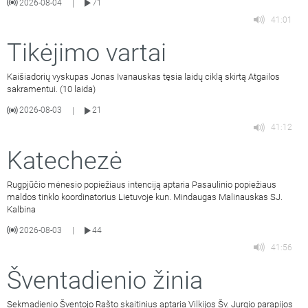
2026-08-04
71
|
41:01
Tikėjimo vartai
Kaišiadorių vyskupas Jonas Ivanauskas tęsia laidų ciklą skirtą Atgailos
sakramentui. (10 laida)
2026-08-03
21
|
41:12
Katechezė
Rugpjūčio mėnesio popiežiaus intenciją aptaria Pasaulinio popiežiaus
maldos tinklo koordinatorius Lietuvoje kun. Mindaugas Malinauskas SJ.
Kalbina
2026-08-03
44
|
41:56
Šventadienio žinia
Sekmadienio Šventojo Rašto skaitinius aptaria Vilkijos Šv. Jurgio parapijos