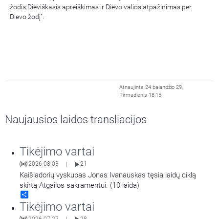
žodis:Dieviškasis apreiškimas ir Dievo valios atpažinimas per
Dievo žodį“.
Atnaujinta 24 balandžio 29,
Pirmadienis 18:15
Naujausios laidos transliacijos
Tikėjimo vartai
2026-08-03
21
|
Kaišiadorių vyskupas Jonas Ivanauskas tęsia laidų ciklą
skirtą Atgailos sakramentui. (10 laida)
Share
Tikėjimo vartai
2026-07-27
28