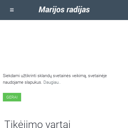
ŠIOJE SVETAINĖJE NAUDOJAMI
SLAPUKAI
Siekdami užtikrinti sklandų svetainės veikimą, svetainėje
naudojame slapukus.
Daugiau..
GERAI
Tikėjimo vartai