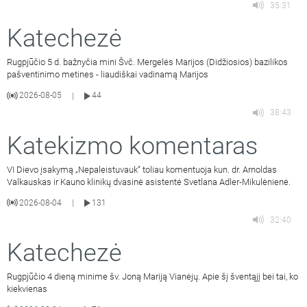
35:31
Katechezė
Rugpjūčio 5 d. bažnyčia mini Švč. Mergelės Marijos (Didžiosios) bazilikos
pašventinimo metines - liaudiškai vadinamą Marijos
2026-08-05
44
|
38:43
Katekizmo komentaras
VI Dievo įsakymą „Nepaleistuvauk“ toliau komentuoja kun. dr. Arnoldas
Valkauskas ir Kauno klinikų dvasinė asistentė Svetlana Adler-Mikulėnienė.
2026-08-04
131
|
32:40
Katechezė
Rugpjūčio 4 dieną minime šv. Joną Mariją Vianėjų. Apie šį šventąjį bei tai, ko
kiekvienas