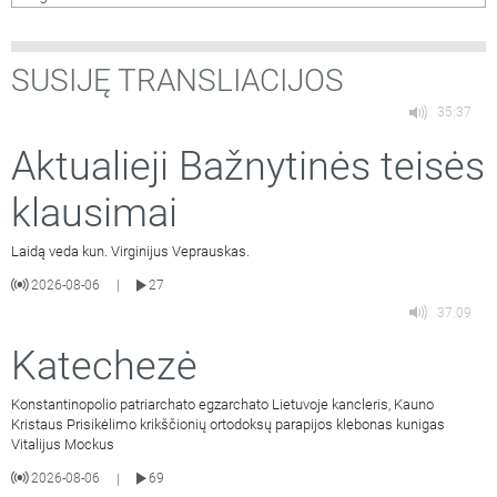
SUSIJĘ TRANSLIACIJOS
35:37
Aktualieji Bažnytinės teisės
klausimai
Laidą veda kun. Virginijus Veprauskas.
2026-08-06
27
|
37:09
Katechezė
Konstantinopolio patriarchato egzarchato Lietuvoje kancleris, Kauno
Kristaus Prisikėlimo krikščionių ortodoksų parapijos klebonas kunigas
Vitalijus Mockus
2026-08-06
69
|