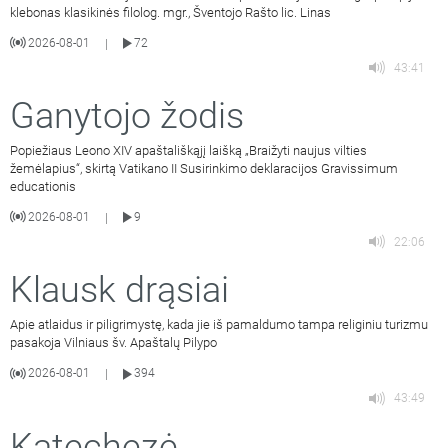
klebonas klasikinės filolog. mgr., Šventojo Rašto lic. Linas
2026-08-01
72
|
43:41
Ganytojo žodis
Popiežiaus Leono XIV apaštališkąjį laišką „Braižyti naujus vilties
žemėlapius“, skirtą Vatikano II Susirinkimo deklaracijos Gravissimum
educationis
2026-08-01
9
|
22:06
Klausk drąsiai
Apie atlaidus ir piligrimystę, kada jie iš pamaldumo tampa religiniu turizmu
pasakoja Vilniaus šv. Apaštalų Pilypo
2026-08-01
394
|
43:49
Katechezė