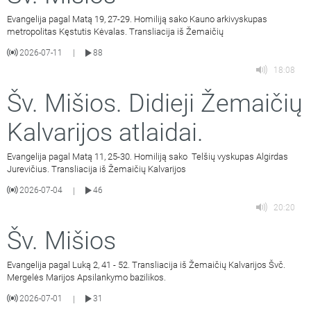
Evangelija pagal Matą 19, 27-29. Homiliją sako Kauno arkivyskupas
metropolitas Kęstutis Kėvalas. Transliacija iš Žemaičių
2026-07-11
88
|
18:08
Šv. Mišios. Didieji Žemaičių
Kalvarijos atlaidai.
Evangelija pagal Matą 11, 25-30. Homiliją sako Telšių vyskupas Algirdas
Jurevičius. Transliacija iš Žemaičių Kalvarijos
2026-07-04
46
|
20:20
Šv. Mišios
Evangelija pagal Luką 2, 41 - 52. Transliacija iš Žemaičių Kalvarijos Švč.
Mergelės Marijos Apsilankymo bazilikos.
2026-07-01
31
|