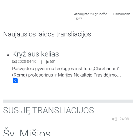
Atnaujinta 23 gruodžio 11, Pirmadienis
15:27
Naujausios laidos transliacijos
Kryžiaus kelias
2020-04-10
601
|
Pašvęstojo gyvenimo teologijos instituto „Claretianum“
(Roma) profesoriaus ir Marijos Nekaltojo Prasidėjimo
Share
misionierių studijų centro vadovo kunigo Fabio Cardi
parengtos Kryžiaus kelio meditacijos. Skaito klierikas
Martynas Muleronka.
SUSIJĘ TRANSLIACIJOS
24:08
Šv. Mišios