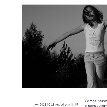
Šeimos ir asme
2023-02-28 Antradienis 18:15
moterų bendrys