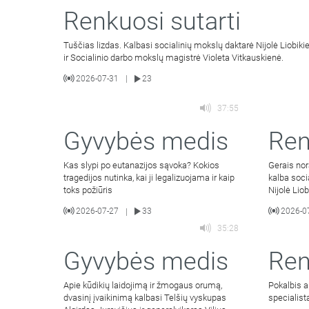
Renkuosi sutarti
Tuščias lizdas. Kalbasi socialinių mokslų daktarė Nijolė Liobiki
ir Socialinio darbo mokslų magistrė Violeta Vitkauskienė.
2026-07-31
23
|
37:55
Gyvybės medis
Ren
Kas slypi po eutanazijos sąvoka? Kokios
Gerais nor
tragedijos nutinka, kai ji legalizuojama ir kaip
kalba soci
toks požiūris
Nijolė Lio
2026-07-27
33
2026-0
|
35:28
Gyvybės medis
Ren
Apie kūdikių laidojimą ir žmogaus orumą,
Pokalbis a
dvasinį įvaikinimą kalbasi Telšių vyskupas
specialista