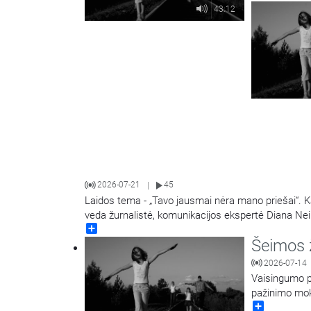
43:12
2026-07-21
45
|
Laidos tema - „Tavo jausmai nėra mano priešai“. Kai
veda žurnalistė, komunikacijos ekspertė Diana N
Share
Šeimos 
2026-07-14
Vaisingumo p
pažinimo mok
Share
Jurgita Salin