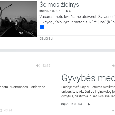
Šeimos židinys
2026-07-07
43
|
Vasaros metu kviečiame atsiversti Šv. Jono 
II knygą „Kaip vyrą ir moterį sukūrė juos“ (Kūn
Share
teologijos I dalį). Karolis Wojtyła-popiežius J
Paulius II „Kūno teologijoje“ aptaria vyro ir mo
43:27
tarpusavio santykių tikrovę remdamasis tuo, k
daugiau
galima įžvelgti Biblijoje. Tai visiškai naujas bū
prabilti
…
43:12
Gyvybės med
a Sandra ir Raimondas. Laidą veda
Laidoje svečiuojasi Lietuvos Sveikat
universiteto Akušerijos ir ginekologijo
gydytoja, dėstytoja ir Lietuvos sveik
2026-08-03
8
|
43:24