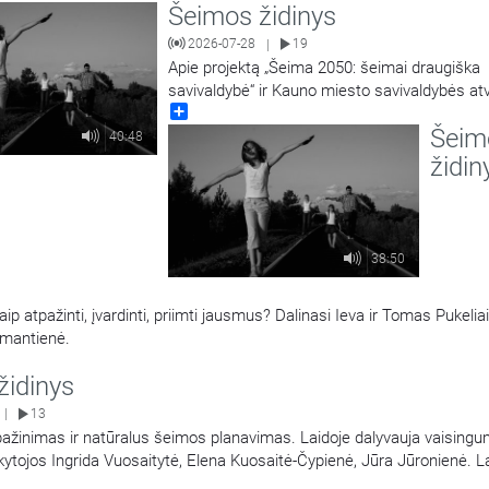
Šeimos židinys
2026-07-28
19
|
Apie projektą „Šeima 2050: šeimai draugiška
savivaldybė“ ir Kauno miesto savivaldybės atv
Share
pasakoja Kauno miesto savivaldybės Šeimos 
Šeim
komisijos pirmininkas Tomas Žebuolis ir Kau
40:48
miesto savivaldybės administracijos Socialini
židin
paslaugų skyriaus Paslaugų šeimai ir vaikui p
vedėja, Šeimos reikalų komisijos narė Giedrė
Vareikienė. Laidą
…
38:50
p atpažinti, įvardinti, priimti jausmus? Dalinasi Ieva ir Tomas Pukeliai
eimantienė.
židinys
13
|
ažinimas ir natūralus šeimos planavimas. Laidoje dalyvauja vaising
ytojos Ingrida Vuosaitytė, Elena Kuosaitė-Čypienė, Jūra Jūronienė. L
ienė.