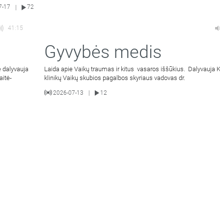
7-17
72
|
41:15
Gyvybės medis
 dalyvauja
Laida apie Vaikų traumas ir kitus vasaros iššūkius. Dalyvauja
aitė-
klinikų Vaikų skubios pagalbos skyriaus vadovas dr.
2026-07-13
12
|