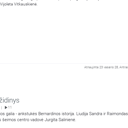
Vijoleta Vitkauskienė.
Atnaujinta 23 vasario 28, Antra
židinys
11
|
ldos galia - ankstukės Bernardinos istorija. Liudija Sandra ir Raimondas
s šeimos centro vadovė Jurgita Salinienė.