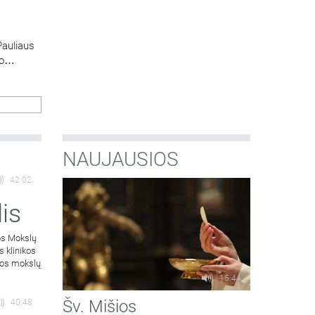
Pauliaus
o
onas
ters
aip ją
das
NAUJAUSIOS
42:02
is
os Mokslų
s klinikos
atos mokslų
15:44
Šv. Mišios
40:48