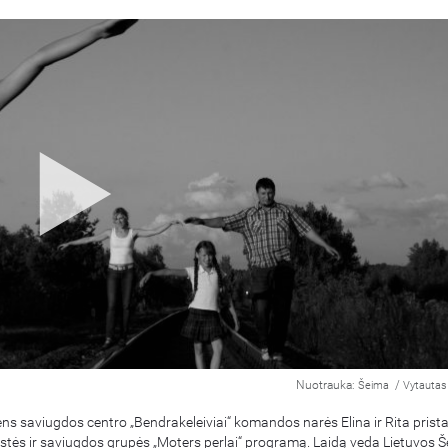
Nuotrauka:
/
Šeima
Vytautas 
ns saviugdos centro „Bendrakeleiviai“ komandos narės Elina ir Rita prist
tės ir saviugdos grupės „Moters perlai“ programą. Laidą veda Lietuvos 