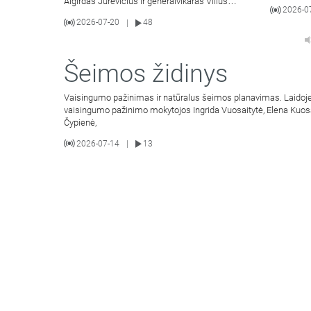
Algirdas Jurevičius ir generalvikaras Vilius
2026-0
Viktoravičius bei Dvasinio
2026-07-20
48
|
Šeimos židinys
Vaisingumo pažinimas ir natūralus šeimos planavimas. Laidoje
vaisingumo pažinimo mokytojos Ingrida Vuosaitytė, Elena Kuos
Čypienė,
2026-07-14
13
|