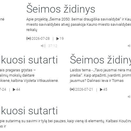
Šeimos židinys
enė
Apie projektą „Šeima 2050: šeimai draugiška savivaldybė“ ir Ka
miesto savivaldybės atvejį pasakoja Kauno miesto savivaldyb
reikalų
2026-07-28
19
|
37:12
kuosi sutarti
Šeimos židin
ais pragaras grįstas –
Laidos tema - „Tavo jausmai nėra m
alinių mokslų daktarė
priešai“. Kaip atpažinti, įvardinti, priim
bikienė, kalbina Vijoleta Vitkauskienė.
jausmus? Dalinasi Ieva ir Tomas
7-24
44
2026-07-21
45
|
|
kuosi sutarti
pie sutarimą su savimi ir tylą bei pauzes, kaip vieną iš elementų. Kalbasi Kouči
s ir