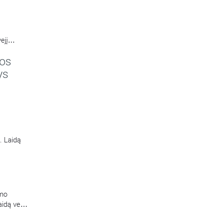
ejį
reikalų
os
no
ų
ys
oskyrio
. Laidą
umo
aidą veda