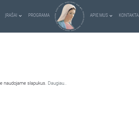
ĮRAŠAI
PROGRAMA
APIE MUS
KONTAKTA
AMI SLAPUKAI
nėje naudojame slapukus.
Daugiau..