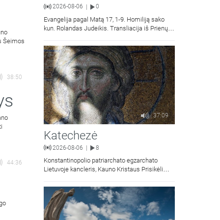
2026-08-06
0
|
Evangelija pagal Matą 17, 1-9. Homiliją sako
kun. Rolandas Judeikis. Transliacija iš Prienų
uno
Kristaus Apsireiškimo bažnyčios.
ės Šeimos
38:50
ys
37:09
ano
ti
Katechezė
2026-08-06
8
|
Konstantinopolio patriarchato egzarchato
44:36
Lietuvoje kancleris, Kauno Kristaus Prisikėlimo
krikščionių ortodoksų parapijos klebonas
kunigas Vitalijus Mockus pasakoja apie
Kristaus Atsimainymo šventę.
ngo