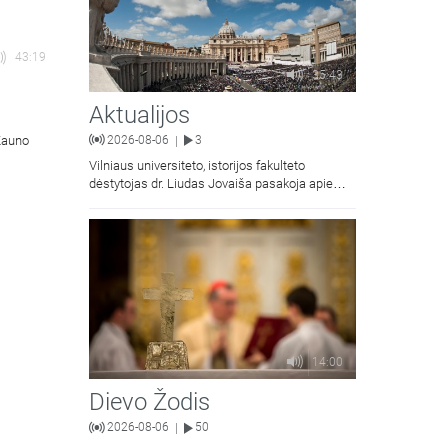
43:19
35:43
Aktualijos
 Kauno
2026-08-06
3
|
Vilniaus universiteto, istorijos fakulteto
dėstytojas dr. Liudas Jovaiša pasakoja apie
vyskupą Motiejų Valančių. Kalbina Žygimantas
Jacevičius.
14:00
Dievo Žodis
2026-08-06
50
|