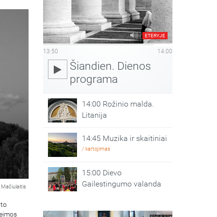
ETERYJE
13:50
14:00
Šiandien. Dienos
programa
14:00 Rožinio malda.
Litanija
14:45 Muzika ir skaitiniai
/ kartojimas
15:00 Dievo
Gailestingumo valanda
Mačiulaitis
ato
Šeimos