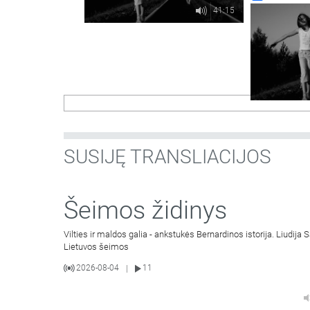
41:15
SUSIJĘ TRANSLIACIJOS
Šeimos židinys
Vilties ir maldos galia - ankstukės Bernardinos istorija. Liudij
Lietuvos šeimos
2026-08-04
11
|