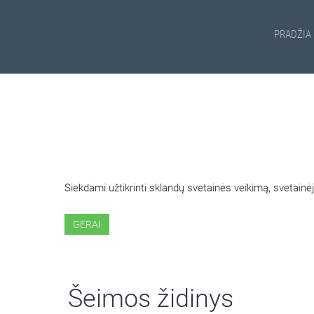
PRADŽIA
ŠIOJE SVETAINĖJE NAUDOJ
Siekdami užtikrinti sklandų svetainės veikimą, svetai
GERAI
Šeimos židinys