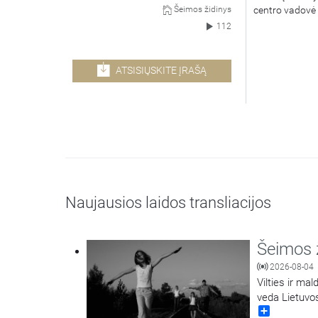
centro vadovė 
Šeimos židinys
112
ATSISIŲSKITE ĮRAŠĄ
Naujausios laidos transliacijos
Šeimos 
2026-08-04
Vilties ir ma
veda Lietuvo
Share