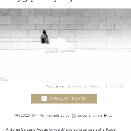
Nuotrauka:
/
/
Lisboa #05
Nelson L.
CC BY 2.0
ATSISIŲSKITE ĮRAŠĄ
2022-10-14 Penktadienis 20:00
Knygų lentynoje
50
Antonia Salzano Acutis knygą „Mano sūnaus paslaptis. Kodėl