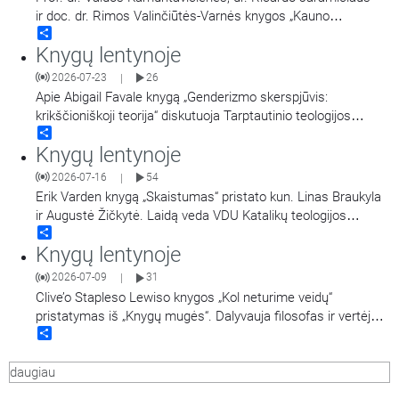
ir doc. dr. Rimos Valinčiūtės-Varnės knygos „Kauno
Share
arkivyskupijos istorija 1926–2026 m.“ sutiktuvės. Renginys
Knygų lentynoje
vyko šių metų birželio pabaigoje. Jame dalyvo Kauno
arkivyskupas metropolitas Kęstutis Kėvalas, knygos autoriai
2026-07-23
26
|
ir dailininkė Silvija Knezekytė. Įrašas iš renginio.
Apie Abigail Favale knygą „Genderizmo skerspjūvis:
krikščioniškoji teorija“ diskutuoja Tarptautinio teologijos
Share
instituto Austrijoje profesorius, psichiatras,
Knygų lentynoje
daktaras Gintautas Vaitoška ir VDU Katalikų teologijos
fakulteto dėstytoja Milda Vitkutė.
2026-07-16
54
|
Erik Varden knygą „Skaistumas“ pristato kun. Linas Braukyla
ir Augustė Žičkytė. Laidą veda VDU Katalikų teologijos
Share
fakulteto dėstytoja Milda Vitkutė.
Knygų lentynoje
2026-07-09
31
|
Clive’o Stapleso Lewiso knygos „Kol neturime veidų“
pristatymas iš „Knygų mugės“. Dalyvauja filosofas ir vertėjas
Share
Naglis Kardelis, VDU Katalikų teologijos fakulteto
dėstytoja Milda Vitkutė ir filosofas, kultūros tyrinėtojas
daugiau
Gediminas Zelvaras.