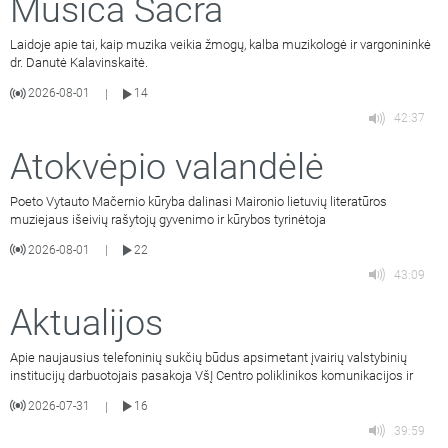
Musica Sacra
Laidoje apie tai, kaip muzika veikia žmogų, kalba muzikologė ir vargonininkė
dr. Danutė Kalavinskaitė.
2026-08-01
14
|
42:37
Atokvėpio valandėlė
Poeto Vytauto Mačernio kūryba dalinasi Maironio lietuvių literatūros
muziejaus išeivių rašytojų gyvenimo ir kūrybos tyrinėtoja
2026-08-01
22
|
43:09
Aktualijos
Apie naujausius telefoninių sukčių būdus apsimetant įvairių valstybinių
institucijų darbuotojais pasakoja VšĮ Centro poliklinikos komunikacijos ir
2026-07-31
16
|
39:59