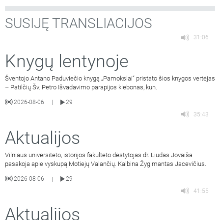
SUSIJĘ TRANSLIACIJOS
31:06
Knygų lentynoje
Šventojo Antano Paduviečio knygą „Pamokslai“ pristato šios knygos vertėjas
– Patilčių Šv. Petro Išvadavimo parapijos klebonas, kun.
2026-08-06
29
|
35:43
Aktualijos
Vilniaus universiteto, istorijos fakulteto dėstytojas dr. Liudas Jovaiša
pasakoja apie vyskupą Motiejų Valančių. Kalbina Žygimantas Jacevičius.
2026-08-06
29
|
41:55
Aktualijos