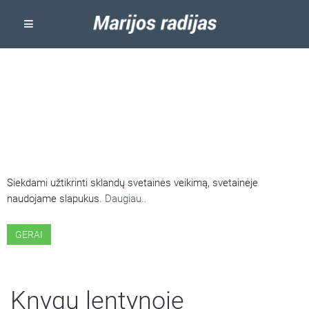
ŠIOJE SVETAINĖJE NAUDOJAMI
SLAPUKAI
Siekdami užtikrinti sklandų svetainės veikimą, svetainėje
naudojame slapukus.
Daugiau..
GERAI
Knygų lentynoje