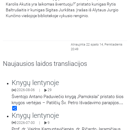
Karolis Akutis yra laikomas šventuoju?“ pristato kunigas Rytis
Baltrušaitis ir kunigas Sigitas Jurkštas. Įrašas iš Alytaus Jurgio
Kunčino viešojoje bibliotekoje vykusio renginio.
Atnaujinta 22 spalio 14, Penktadienis
20:49
Naujausios laidos transliacijos
Knygų lentynoje
2026-08-06
29
|
Šventojo Antano Paduviečio knygą „Pamokslai“ pristato šios
knygos vertėjas – Patilčių Šv. Petro Išvadavimo parapijos
Share
klebonas, kun. moralinės teologijos dr. Algirdas Petras
Knygų lentynoje
Kanapka. Kalbina Laima Lekavičiūtė.
2026-07-30
9
|
Prof. dr. Vaidos Kamuntavičienės, dr. Ričardo Jaramičiaus