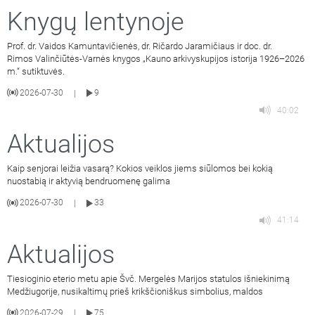
Knygų lentynoje
Prof. dr. Vaidos Kamuntavičienės, dr. Ričardo Jaramičiaus ir doc. dr.
Rimos Valinčiūtės-Varnės knygos „Kauno arkivyskupijos istorija 1926–2026
m.“ sutiktuvės.
2026-07-30
9
|
40:02
Aktualijos
Kaip senjorai leižia vasarą? Kokios veiklos jiems siūlomos bei kokią
nuostabią ir aktyvią bendruomenę galima
2026-07-30
33
|
41:14
Aktualijos
Tiesioginio eterio metu apie Švč. Mergelės Marijos statulos išniekinimą
Medžiugorije, nusikaltimų prieš krikščioniškus simbolius, maldos
2026-07-29
75
|