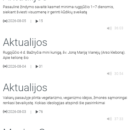
Pasaulinė žindymo savaitė kasmet minima rugpjūčio 1–7 dienomis,
siekiant šviesti visuomenę ir gerinti kūdikių sveikatą
2026-08-05
15
|
36:03
Aktualijos
Rugpjūčio 4 d. Bažnyčia mini kunigą, šv. Joną Mariją Vianėjų (Arso kleboną).
Apie kelionę šio
2026-08-04
31
|
30:54
Aktualijos
Vakarų pasaulyje plinta vegetarizmo, veganizmo idėjos, žmonės sąmoningai
renkasi bevaikystę. Kokias ideologijas atspindi šie pasirinkimai
2026-08-03
76
|
37:33