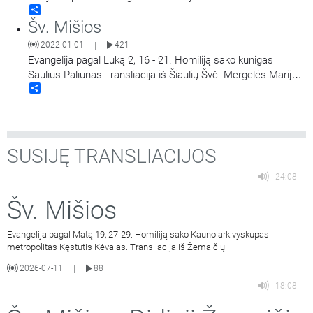
Share
Apreiškimo Švč. Mergelei Marijai koplyčios Marijos radijuje
Šv. Mišios
Kaune.
2022-01-01
421
|
Evangelija pagal Luką 2, 16 - 21. Homiliją sako kunigas
Saulius Paliūnas.Transliacija iš Šiaulių Švč. Mergelės Marijos
Share
Nekaltojo Prasidėjimo bažnyčios.
SUSIJĘ TRANSLIACIJOS
24:08
Šv. Mišios
Evangelija pagal Matą 19, 27-29. Homiliją sako Kauno arkivyskupas
metropolitas Kęstutis Kėvalas. Transliacija iš Žemaičių
2026-07-11
88
|
18:08