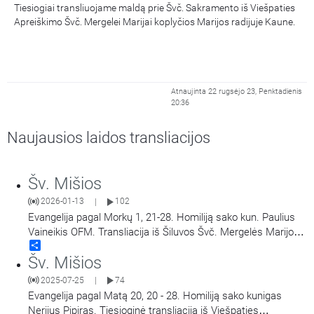
Tiesiogiai transliuojame maldą prie Švč. Sakramento iš Viešpaties
Apreiškimo Švč. Mergelei Marijai koplyčios Marijos radijuje Kaune.
Atnaujinta 22 rugsėjo 23, Penktadienis
20:36
Naujausios laidos transliacijos
Šv. Mišios
2026-01-13
102
|
Evangelija pagal Morkų 1, 21-28. Homiliją sako kun. Paulius
Vaineikis OFM. Transliacija iš Šiluvos Švč. Mergelės Marijos
Share
Gimimo bazilikos.
Šv. Mišios
2025-07-25
74
|
Evangelija pagal Matą 20, 20 - 28. Homiliją sako kunigas
Nerijus Pipiras. Tiesioginė transliacija iš Viešpaties