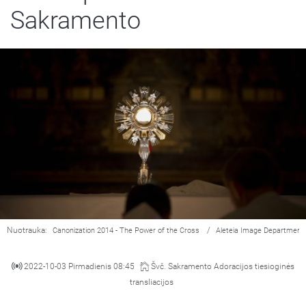
Sakramento
Nuotrauka:
/
Canonization 2014 - The Power of the Cross
Aleteia Image Department
2022-10-03 Pirmadienis 08:45
Švč. Sakramento Adoracijos tiesioginės
transliacijos