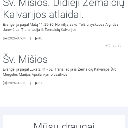
Šv. Mišios. Didieji Žemaičių
Kalvarijos atlaidai.
Evangelija pagal Matą 11, 25-30. Homiliją sako Telšių vyskupas Algirdas
Jurevičius. Transliacija iš Žemaičių Kalvarijos
2026-07-04
46
|
20:20
Šv. Mišios
Evangelija pagal Luką 2, 41 - 52. Transliacija iš Žemaičių Kalvarijos Švč.
Mergelės Marijos Apsilankymo bazilikos.
2026-07-01
31
|
Mūsų draugai