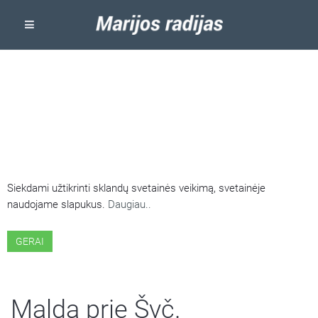
ŠIOJE SVETAINĖJE NAUDOJAMI
SLAPUKAI
Siekdami užtikrinti sklandų svetainės veikimą, svetainėje
naudojame slapukus.
Daugiau..
GERAI
Malda prie Švč.