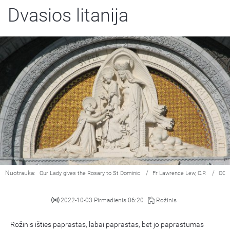
Dvasios litanija
Nuotrauka:
/
/
Our Lady gives the Rosary to St Dominic
Fr Lawrence Lew, O.P.
CC 
2022-10-03 Pirmadienis 06:20
Rožinis
Rožinis išties paprastas, labai paprastas, bet jo paprastumas