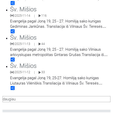
Share
Vilniaus Šv. Teresės bažnyčios. Aušros Vartų Švč. Mergelės
Šv. Mišios
Marijos Gailestingumo Motinos atlaidai.
2025-11-14
116
|
Evangelija pagal Joną 19, 25 - 27. Homiliją sako kunigas
Gediminas Jankūnas. Transliacija iš Vilniaus Šv. Teresės
Share
bažnyčios. Aušros Vartų Švč. Mergelės Marijos
Šv. Mišios
Gailestingumo Motinos atlaidai.
2025-11-13
44
|
Evangelija pagal Joną 19, 25 - 27. Homiliją sako Vilniaus
arkivyskupas metropolitas Gintaras Grušas.Transliacija iš
Share
Vilniaus Šv. Teresės bažnyčios. Aušros Vartų Švč. Mergelės
Šv. Mišios
Marijos Gailestingumo Motinos atlaidai.
2025-11-12
33
|
Evangelija pagal Joną 19, 25-27. Homiliją sako kunigas
Liutauras Vilėniškis.Transliacija iš Vilniaus Šv. Teresės
Share
bažnyčios. Aušros Vartų Švč. Mergelės Marijos
Gailestingumo Motinos atlaidai.
daugiau