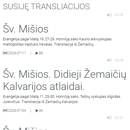
SUSIJĘ TRANSLIACIJOS
24:08
Šv. Mišios
Evangelija pagal Matą 19, 27-29. Homiliją sako Kauno arkivyskupas
metropolitas Kęstutis Kėvalas. Transliacija iš Žemaičių
2026-07-11
88
|
18:08
Šv. Mišios. Didieji Žemaičių
Kalvarijos atlaidai.
Evangelija pagal Matą 11, 25-30. Homiliją sako Telšių vyskupas Algirdas
Jurevičius. Transliacija iš Žemaičių Kalvarijos
2026-07-04
46
|
20:20