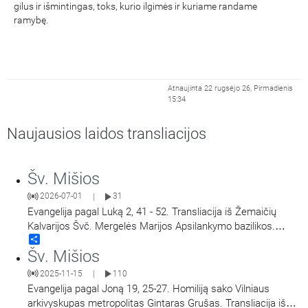
gilus ir išmintingas, toks, kurio ilgimės ir kuriame randame
ramybę.
Atnaujinta 22 rugsėjo 26, Pirmadienis
15:34
Naujausios laidos transliacijos
Šv. Mišios
2026-07-01
31
|
Evangelija pagal Luką 2, 41 - 52. Transliacija iš Žemaičių
Kalvarijos Švč. Mergelės Marijos Apsilankymo bazilikos.
Share
Didieji Žemaičių Kalvarijos atllaidai. Šv. Mišias aukoja arkiv.
Šv. Mišios
Georg Gänswein, vysk. Jonas Ivanauskas.
2025-11-15
110
|
Evangelija pagal Joną 19, 25-27. Homiliją sako Vilniaus
arkivyskupas metropolitas Gintaras Grušas. Transliacija iš