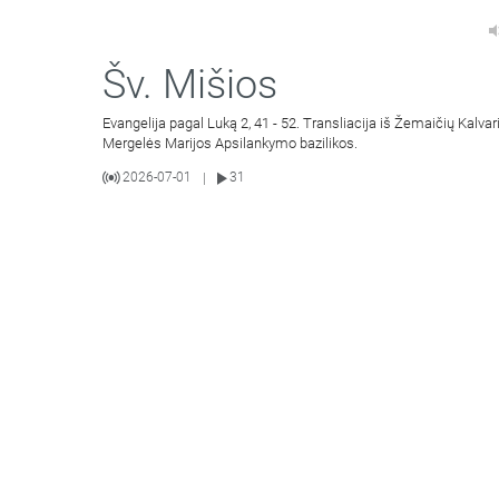
Šv. Mišios
Evangelija pagal Luką 2, 41 - 52. Transliacija iš Žemaičių Kalvar
Mergelės Marijos Apsilankymo bazilikos.
2026-07-01
31
|