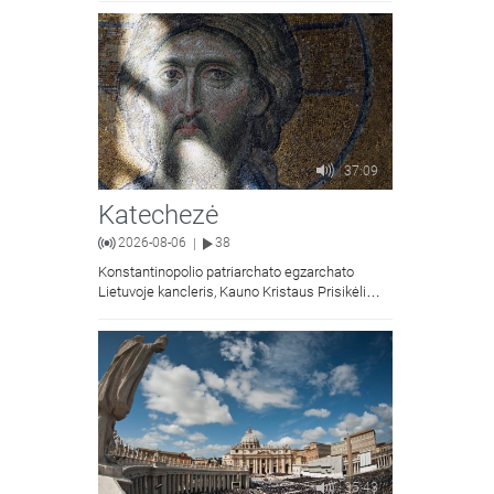
37:09
Katechezė
2026-08-06
38
|
Konstantinopolio patriarchato egzarchato
Lietuvoje kancleris, Kauno Kristaus Prisikėlimo
krikščionių ortodoksų parapijos klebonas
kunigas Vitalijus Mockus pasakoja apie
Kristaus Atsimainymo šventę.
35:43