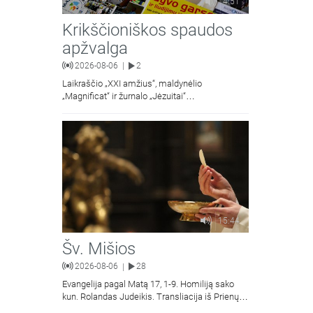
4:51
Krikščioniškos spaudos
apžvalga
2026-08-06
2
|
Laikraščio „XXI amžius“, maldynėlio
„Magnificat“ ir žurnalo „Jėzuitai“
naujųjų numerių apžvalgos.
15:44
Šv. Mišios
2026-08-06
28
|
Evangelija pagal Matą 17, 1-9. Homiliją sako
kun. Rolandas Judeikis. Transliacija iš Prienų
Kristaus Apsireiškimo bažnyčios.