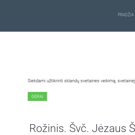
PRADŽIA
ŠIOJE SVETAINĖJE NAUDOJ
Siekdami užtikrinti sklandų svetainės veikimą, svetai
GERAI
Rožinis. Švč. Jėzaus Ši