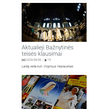
moralinės teologijos dr. Algirdas Petras
35:37
Aktualieji Bažnytinės
teisės klausimai
2026-08-06
15
|
Laidą veda kun. Virginijus Veprauskas.