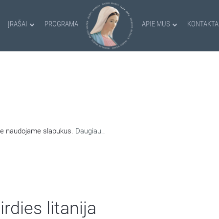
ĮRAŠAI
PROGRAMA
APIE MUS
KONTAKTA
AMI SLAPUKAI
nėje naudojame slapukus.
Daugiau..
rdies litanija