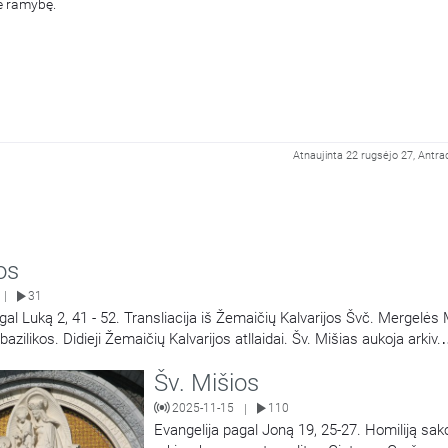
e ramybę.
Atnaujinta 22 rugsėjo 27, Antra
os
31
|
gal Luką 2, 41 - 52. Transliacija iš Žemaičių Kalvarijos Švč. Mergelės 
zilikos. Didieji Žemaičių Kalvarijos atllaidai. Šv. Mišias aukoja arkiv.
Georg Gänswein, vysk. Jonas Ivanauskas.
Šv. Mišios
2025-11-15
110
|
Evangelija pagal Joną 19, 25-27. Homiliją sak