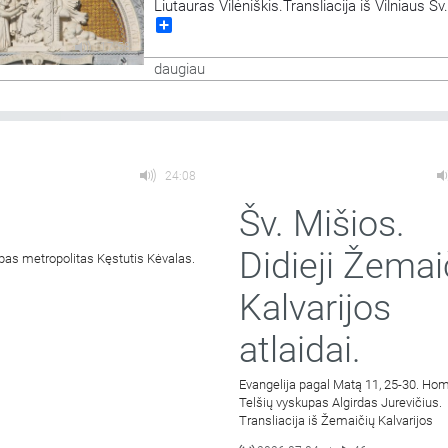
Liutauras Vilėniškis.Transliacija iš Vilniaus Š
Share
bažnyčios. Aušros Vartų Švč. Mergelės Marij
Gailestingumo Motinos atlaidai.
17:58
daugiau
24:08
Šv. Mišios.
Didieji Žemai
pas metropolitas Kęstutis Kėvalas.
Kalvarijos
atlaidai.
Evangelija pagal Matą 11, 25-30. Hom
Telšių vyskupas Algirdas Jurevičius.
Transliacija iš Žemaičių Kalvarijos