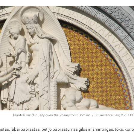
Nuotrauka:
/
/
Our Lady gives the Rosary to St Dominic
Fr Lawrence Lew, O.P.
CC
astas, labai paprastas, bet jo paprastumas gilus ir išmintingas, toks, kurio