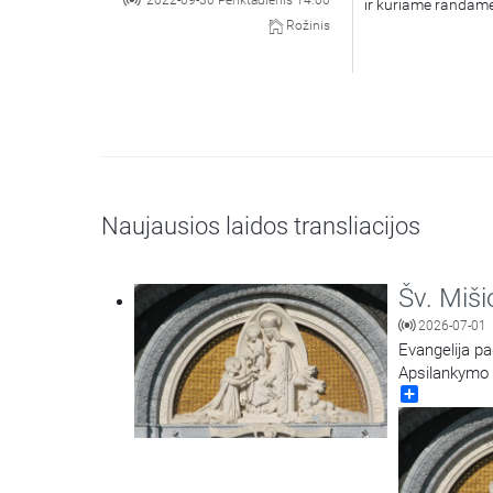
2022-09-30 Penktadienis 14:00
ir kuriame randam
Rožinis
Naujausios laidos transliacijos
Šv. Miši
2026-07-01
Evangelija pa
Apsilankymo ba
Share
20:20