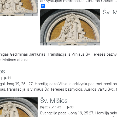
arkivyskupas metropolitas Gintaras Grušas.
Share
Transliacija iš Vilniaus Šv. Teresės bažnyčios
Šv. M
Vartų Švč. Mergelės Marijos Gailestingumo 
18:21
atlaidai.
27:05
unigas Gediminas Jankūnas. Transliacija iš Vilniaus Šv. Teresės bažny
 Motinos atlaidai.
os
44
|
gal Joną 19, 25 - 27. Homiliją sako Vilniaus arkivyskupas metropolitas
as.Transliacija iš Vilniaus Šv. Teresės bažnyčios. Aušros Vartų Švč.
estingumo Motinos atlaidai.
Šv. Mišios
2025-11-12
33
|
Evangelija pagal Joną 19, 25-27. Homiliją sak