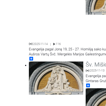
2025-11-14
116
|
Evangelija pagal Joną 19, 25 - 27. Homiliją sako k
Aušros Vartų Švč. Mergelės Marijos Gailestingumo
Share
Šv. Miši
2025-11-13
Evangelija pa
Gintaras Gruš
Share
Marijos Gail
16:02