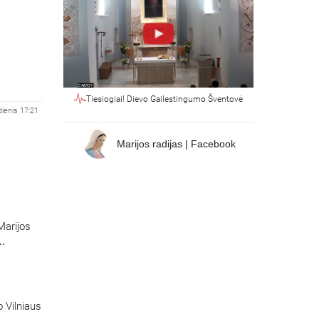
Tiesiogiai! Dievo Gailestingumo Šventovė
dienis 17:21
Marijos radijas | Facebook
Marijos
o Vilniaus