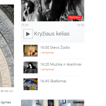
TIESIOGIAI
15:25
16:00
Kryžiaus kelias
16:00 Dievo Žodis
/ kartojimas
16:20 Muzika ir skaitiniai
/ kartojimas
16:45 Skelbimai
 BY-NC 2.0
 ilgimės