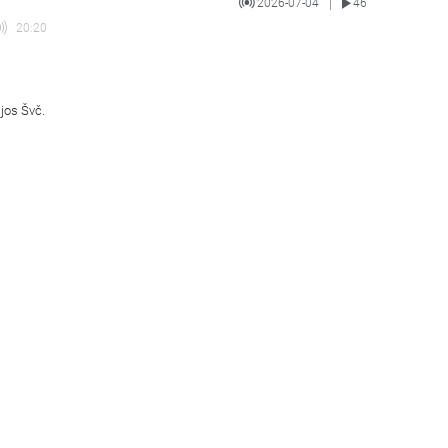
2026-07-04
46
|
20:20
ijos Švč.