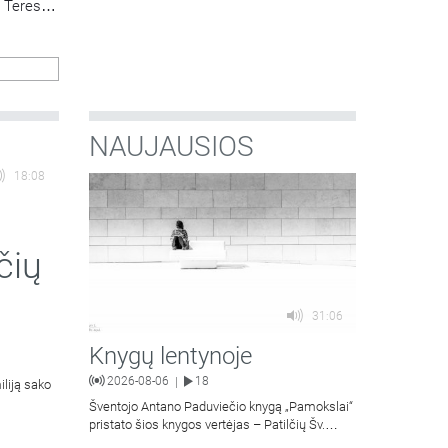
v. Teresės
os
NAUJAUSIOS
18:08
čių
31:06
Knygų lentynoje
2026-08-06
18
|
iliją sako
Šventojo Antano Paduviečio knygą „Pamokslai“
pristato šios knygos vertėjas – Patilčių Šv.
Petro Išvadavimo parapijos klebonas, kun.